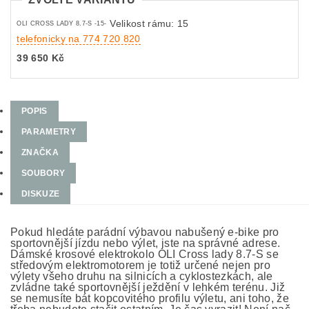
Velikost rámu: 15
OLI CROSS LADY 8.7-S -15-
telefonicky na 774 720 820
39 650 Kč
POPIS
PARAMETRY
ZNAČKA
SOUBORY
DISKUZE
Pokud hledáte parádní výbavou nabušený e-bike pro
sportovnější jízdu nebo výlet, jste na správné adrese.
Dámské krosové elektrokolo OLI Cross lady 8.7-S se
středovým elektromotorem je totiž určené nejen pro
výlety všeho druhu na silnicích a cyklostezkách, ale
zvládne také sportovnější ježdění v lehkém terénu. Již
se nemusíte bát kopcovitého profilu výletu, ani toho, že