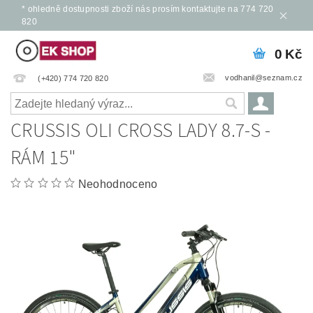
* ohledně dostupnosti zboží nás prosím kontaktujte na 774 720
820
0 Kč
vodhanil@seznam.cz
(+420) 774 720 820
CRUSSIS OLI CROSS LADY 8.7-S -
RÁM 15"
Neohodnoceno