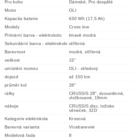
Pro koho
Dámské, Pro dospělé
Motor
OLI
Kapacita baterie
630 Wh (17,5 Ah)
Modely
Cross low
Primární barva - elektrokolo
tmavě modrá
Sekundární barva - elektrokolo
stříbrná
Barevnost
modrá, stříbrná
velikost
15"
umístění motoru
OLI - středový
dojezd
až 150 km
průměr kol
28"
ráfky
CRUSSIS 28", dvoustěnné,
vložkované, 19mm
náboje
CRUSSIS disc, ložisko
věneček, 32D
Kategorie elektrokola
Krosová
Barevná varianta
Vícebarevné
Modelová řada
8