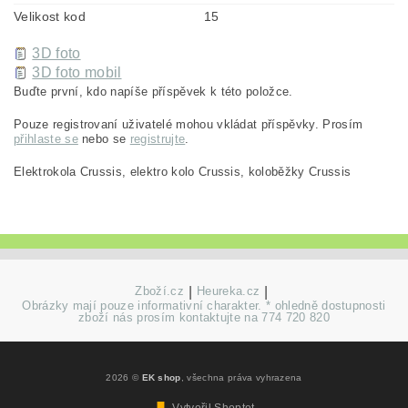
Velikost kod
15
3D foto
3D foto mobil
Buďte první, kdo napíše příspěvek k této položce.
Pouze registrovaní uživatelé mohou vkládat příspěvky. Prosím
přihlaste se
nebo se
registrujte
.
Elektrokola Crussis, elektro kolo Crussis, koloběžky Crussis
Zboží.cz
|
Heureka.cz
|
Obrázky mají pouze informativní charakter. * ohledně dostupnosti
zboží nás prosím kontaktujte na 774 720 820
2026 ©
EK shop
, všechna práva vyhrazena
Vytvořil Shoptet