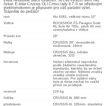
třeba nebudete stačit ostatním. Je čas vyrazit! Není nač
čekat. E-bike Crussis OLI Cross lady 8.7-S se středovým
elektromotorem je připraven pro váš parádní výlet.
Šlápněte do pedálů!
rám
Alu 6061, velikost rámu 15"
Vidlice
ROCKSHOX FS Paragon Gold
RL Solo Air 700c, zdvih 65 mm,
uzamykatelná z vidlice
Průměr kol
28"
Ráfky
CRUSSIS 28", dvoustěnné,
vložkované, 19mm
Náboje
CRUSSIS disc, ložisko
věneček, 32D
hmotnost
Vážení elektrokol neprobíhá
podle žádného zavedeného
standardu, kterého by se drželi
všichni výrobci. Některé značky
uvádějí uměle snížené
hmotnosti. Pro zjištění váhy
kola je třeba nechat ho zvážit
přímo na prodejně.
nosnost
120 kg
řídítka
CRUSSIS Al, 680 mm
představec
CRUSSIS Al, 105mm, stavitelný