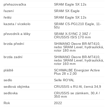
přehazovačka
SRAM Eagle SX 12s
řazení
SRAM SX Eagle
řetěz
SRAM Eagle SX 12s
kazeta / vícekolo
SRAM CS-PG1210 Eagle, 11-
50z
převodník a kliky
SRAM X-SYNC 2 38Z /
CRUSSIS ISIS 170 mm
brzda přední
SHIMANO Deore BR-MT410,
nebo SRAM Level, hydraulická,
rotor 180 mm
brzda zadní
SHIMANO Deore BR-MT410,
nebo SRAM Level, hydraulická,
rotor 160 mm
pláště
SCHWALBE Energizer Active
Plus 28 x 2,00
sedlo
Selle ROYAL
sedlová objímka
CRUSSIS s RU Al, černá 34,9
sedlovka
CRUSSIS se zámkem, 30,4 /
350 mm
Rok
2022