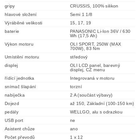
gripy
CRUSSIS, 100% silikon
hlavové složení
Semi 1 1/8
Výráběné velikosti
15, 17, 19
baterie
PANASONIC Li-Ion 36V / 630
Wh (17,5 Ah)
Výkon motoru
OLI SPORT, 250W (MAX
700W), 83 Nm
Umístění motoru
středový
displej
OLI LCD panel, barevný
displej, CZ menu
řídící jednotka
Integrovaná v motoru
snímač šlapání
torzní
nabíječka
2 A (součást výbavy)
Dojezd
až 150, Základní (100-150 km)
pedály
WELLGO, alu s odrazkou
USB port
ne
Asistent chůze
ano
Počet převodů
1 x 12