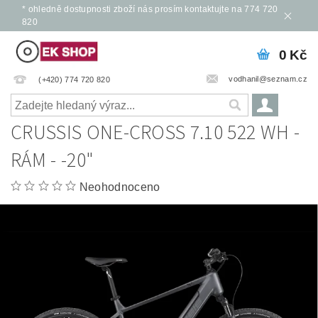
* ohledně dostupnosti zboží nás prosím kontaktujte na 774 720
820
0 Kč
vodhanil@seznam.cz
(+420) 774 720 820
CRUSSIS ONE-CROSS 7.10 522 WH -
RÁM - -20"
Neohodnoceno