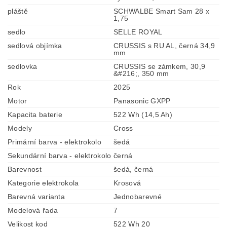
pláště
SCHWALBE Smart Sam 28 x
1,75
sedlo
SELLE ROYAL
sedlová objímka
CRUSSIS s RU AL, černá 34,9
mm
sedlovka
CRUSSIS se zámkem, 30,9
&#216;, 350 mm
Rok
2025
Motor
Panasonic GXPP
Kapacita baterie
522 Wh (14,5 Ah)
Modely
Cross
Primární barva - elektrokolo
šedá
Sekundární barva - elektrokolo
černá
Barevnost
šedá, černá
Kategorie elektrokola
Krosová
Barevná varianta
Jednobarevné
Modelová řada
7
Velikost kod
522 Wh 20