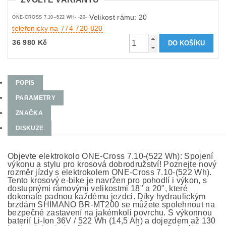
Velikost rámu: 20
ONE-CROSS 7.10--522 WH- -20-
telefonicky na 774 720 820
36 980 Kč
POPIS
PARAMETRY
ZNAČKA
DISKUZE
Objevte elektrokolo ONE-Cross 7.10-(522 Wh): Spojení
výkonu a stylu pro krosová dobrodružství! Poznejte nový
rozměr jízdy s elektrokolem ONE-Cross 7.10-(522 Wh).
Tento krosový e-bike je navržen pro pohodlí i výkon, s
dostupnými rámovými velikostmi 18" a 20", které
dokonale padnou každému jezdci. Díky hydraulickým
brzdám SHIMANO BR-MT200 se můžete spolehnout na
bezpečné zastavení na jakémkoli povrchu. S výkonnou
baterií Li-Ion 36V / 522 Wh (14,5 Ah) a dojezdem až 130