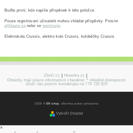
Buďte první, kdo napíše příspěvek k této položce.
Pouze registrovaní uživatelé mohou vkládat příspěvky. Prosím
přihlaste se
nebo se
registrujte
.
Elektrokola Crussis, elektro kolo Crussis, koloběžky Crussis
Zboží.cz
|
Heureka.cz
|
Obrázky mají pouze informativní charakter. * ohledně dostupnosti
zboží nás prosím kontaktujte na 774 720 820
2026 ©
EK shop
, všechna práva vyhrazena
Vytvořil Shoptet
×