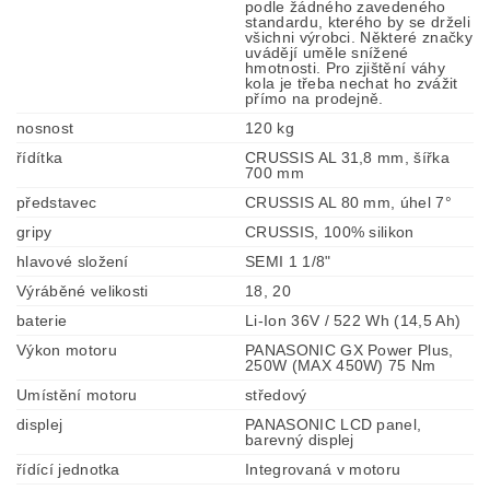
podle žádného zavedeného
standardu, kterého by se drželi
všichni výrobci. Některé značky
uvádějí uměle snížené
hmotnosti. Pro zjištění váhy
kola je třeba nechat ho zvážit
přímo na prodejně.
nosnost
120 kg
řídítka
CRUSSIS AL 31,8 mm, šířka
700 mm
představec
CRUSSIS AL 80 mm, úhel 7°
gripy
CRUSSIS, 100% silikon
hlavové složení
SEMI 1 1/8"
Výráběné velikosti
18, 20
baterie
Li-Ion 36V / 522 Wh (14,5 Ah)
Výkon motoru
PANASONIC GX Power Plus,
250W (MAX 450W) 75 Nm
Umístění motoru
středový
displej
PANASONIC LCD panel,
barevný displej
řídící jednotka
Integrovaná v motoru