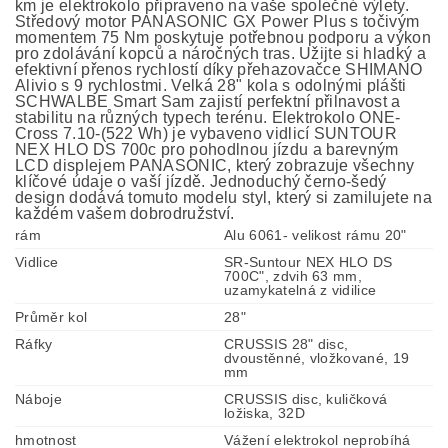
km je elektrokolo připraveno na vaše společné výlety.
Středový motor PANASONIC GX Power Plus s točivým
momentem 75 Nm poskytuje potřebnou podporu a výkon
pro zdolávání kopců a náročných tras. Užijte si hladký a
efektivní přenos rychlostí díky přehazovačce SHIMANO
Alivio s 9 rychlostmi. Velká 28" kola s odolnými plášti
SCHWALBE Smart Sam zajistí perfektní přilnavost a
stabilitu na různých typech terénu. Elektrokolo ONE-
Cross 7.10-(522 Wh) je vybaveno vidlicí SUNTOUR
NEX HLO DS 700c pro pohodlnou jízdu a barevným
LCD displejem PANASONIC, který zobrazuje všechny
klíčové údaje o vaší jízdě. Jednoduchý černo-šedý
design dodává tomuto modelu styl, který si zamilujete na
každém vašem dobrodružství.
rám
Alu 6061- velikost rámu 20"
Vidlice
SR-Suntour NEX HLO DS
700C", zdvih 63 mm,
uzamykatelná z vidilice
Průměr kol
28"
Ráfky
CRUSSIS 28" disc,
dvoustěnné, vložkované, 19
mm
Náboje
CRUSSIS disc, kuličková
ložiska, 32D
hmotnost
Vážení elektrokol neprobíhá