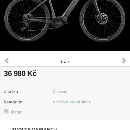
1
z 7
36 980 Kč
Značka
Crussis
Kategorie
Krosová elektrokola
Dotaz
ZVOLTE VARIANTU