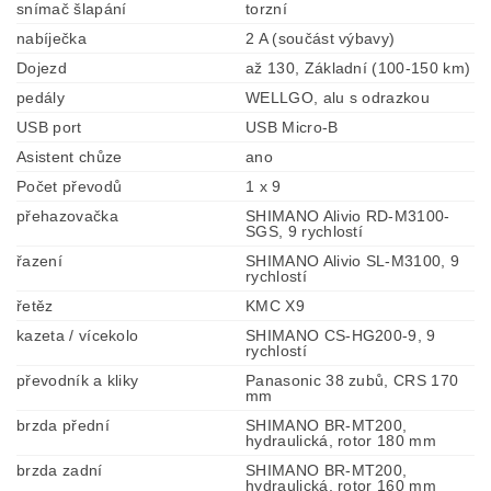
snímač šlapání
torzní
nabíječka
2 A (součást výbavy)
Dojezd
až 130, Základní (100-150 km)
pedály
WELLGO, alu s odrazkou
USB port
USB Micro-B
Asistent chůze
ano
Počet převodů
1 x 9
přehazovačka
SHIMANO Alivio RD-M3100-
SGS, 9 rychlostí
řazení
SHIMANO Alivio SL-M3100, 9
rychlostí
řetěz
KMC X9
kazeta / vícekolo
SHIMANO CS-HG200-9, 9
rychlostí
převodník a kliky
Panasonic 38 zubů, CRS 170
mm
brzda přední
SHIMANO BR-MT200,
hydraulická, rotor 180 mm
brzda zadní
SHIMANO BR-MT200,
hydraulická, rotor 160 mm