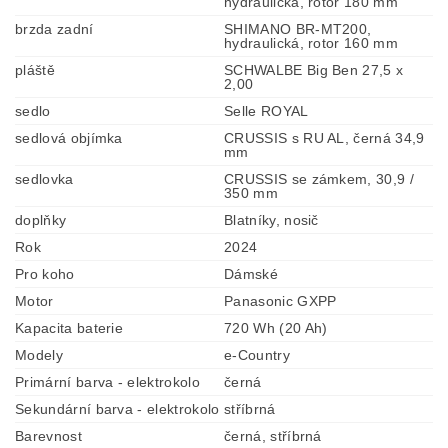
hydraulická, rotor 180 mm
brzda zadní
SHIMANO BR-MT200,
hydraulická, rotor 160 mm
pláště
SCHWALBE Big Ben 27,5 x
2,00
sedlo
Selle ROYAL
sedlová objímka
CRUSSIS s RU AL, černá 34,9
mm
sedlovka
CRUSSIS se zámkem, 30,9 /
350 mm
doplňky
Blatníky, nosič
Rok
2024
Pro koho
Dámské
Motor
Panasonic GXPP
Kapacita baterie
720 Wh (20 Ah)
Modely
e-Country
Primární barva - elektrokolo
černá
Sekundární barva - elektrokolo
stříbrná
Barevnost
černá, stříbrná