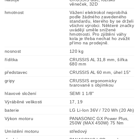
věneček, 32D
hmotnost
Vážení elektrokol neprobíhá
podle žádného zavedeného
standardu, kterého by se drželi
všichni výrobci. Některé značky
uvádějí uměle snížené
hmotnosti. Pro zjištění váhy
kola je třeba nechat ho zvážit
přímo na prodejně.
nosnost
120 kg
řídítka
CRUSSIS AL 31,8 mm, šířka
680 mm
představec
CRUSSIS AL 60 mm, úhel 15°
gripy
CRUSSIS ergonomicky
tvarované s objímkou
hlavové složení
SEMI 1 1/8"
Výráběné velikosti
17, 19
baterie
LG Li-Ion 36V / 720 Wh (20 Ah)
Výkon motoru
PANASONIC GX Power Plus,
250W (MAX 450W) 75 Nm
Umístění motoru
středový