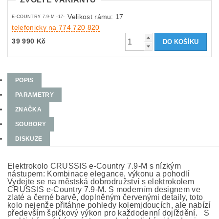
Velikost rámu: 17
E-COUNTRY 7.9-M -17-
telefonicky na 774 720 820
39 990 Kč
POPIS
PARAMETRY
ZNAČKA
SOUBORY
DISKUZE
Elektrokolo CRUSSIS e-Country 7.9-M s nízkým
nástupem: Kombinace elegance, výkonu a pohodlí
Vydejte se na městská dobrodružství s elektrokolem
CRUSSIS e-Country 7.9-M. S moderním designem ve
zlaté a černé barvě, doplněným červenými detaily, toto
kolo nejenže přitáhne pohledy kolemjdoucích, ale nabízí
především špičkový výkon pro každodenní dojíždění. S