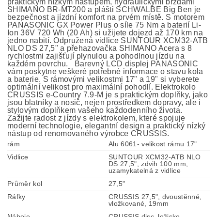
praktickým nízkým nástupem, hydraulickými brzdami
SHIMANO BR-MT200 a plášti SCHWALBE Big Ben je
bezpečnost a jízdní komfort na prvém místě. S motorem
PANASONIC GX Power Plus o síle 75 Nm a baterií Li-
Ion 36V 720 Wh (20 Ah) si užijete dojezd až 170 km na
jedno nabití. Odpružená vidlice SUNTOUR XCM32-ATB
NLO DS 27,5" a přehazovačka SHIMANO Acera s 8
rychlostmi zajišťují plynulou a pohodlnou jízdu na
každém povrchu. Barevný LCD displej PANASONIC
vám poskytne veškeré potřebné informace o stavu kola
a baterie. S rámovými velikostmi 17" a 19" si vyberete
optimální velikost pro maximální pohodlí. Elektrokolo
CRUSSIS e-Country 7.9-M je s praktickým doplňky, jako
jsou blatníky a nosič, nejen prostředkem dopravy, ale i
stylovým doplňkem vašeho každodenního života.
Zažijte radost z jízdy s elektrokolem, které spojuje
moderní technologie, elegantní design a praktický nízký
nástup od renomovaného výrobce CRUSSIS.
rám
Alu 6061- velikost rámu 17"
Vidlice
SUNTOUR XCM32-ATB NLO
DS 27,5", zdvih 100 mm,
uzamykatelná z vidlice
Průměr kol
27,5"
Ráfky
CRUSSIS 27,5", dvoustěnné,
vložkované, 19mm
Náboje
CRUSSIS disc, ložisko