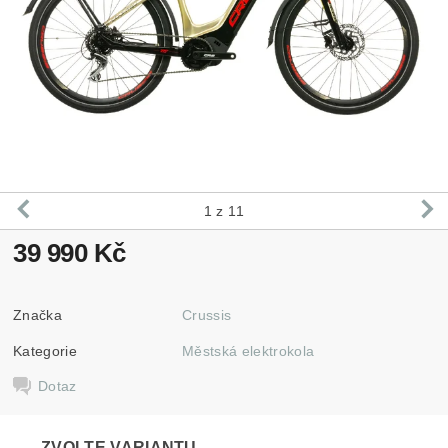
1
z 11
39 990 Kč
Značka
Crussis
Kategorie
Městská elektrokola
Dotaz
ZVOLTE VARIANTU