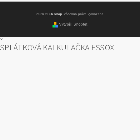
2026 ©
EK shop
, všechna práva vyhrazena
Vytvořil Shoptet
×
SPLÁTKOVÁ KALKULAČKA ESSOX