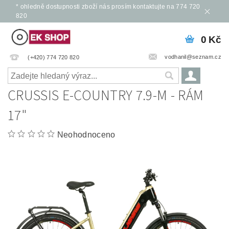
* ohledně dostupnosti zboží nás prosím kontaktujte na 774 720
820
0 Kč
vodhanil@seznam.cz
(+420) 774 720 820
CRUSSIS E-COUNTRY 7.9-M - RÁM
17"
Neohodnoceno