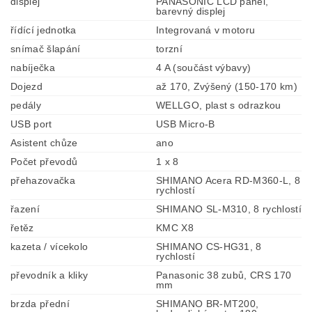
displej
PANASONIC LCD panel,
barevný displej
řídící jednotka
Integrovaná v motoru
snímač šlapání
torzní
nabíječka
4 A (součást výbavy)
Dojezd
až 170, Zvýšený (150-170 km)
pedály
WELLGO, plast s odrazkou
USB port
USB Micro-B
Asistent chůze
ano
Počet převodů
1 x 8
přehazovačka
SHIMANO Acera RD-M360-L, 8
rychlostí
řazení
SHIMANO SL-M310, 8 rychlostí
řetěz
KMC X8
kazeta / vícekolo
SHIMANO CS-HG31, 8
rychlostí
převodník a kliky
Panasonic 38 zubů, CRS 170
mm
brzda přední
SHIMANO BR-MT200,