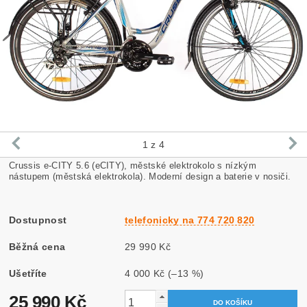
1
z 4
Crussis e-CITY 5.6 (eCITY), městské elektrokolo s nízkým
nástupem (městská elektrokola). Moderní design a baterie v nosiči.
Dostupnost
telefonicky na 774 720 820
Běžná cena
29 990 Kč
Ušetříte
4 000 Kč
(–13 %)
25 990 Kč