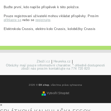
Buďte první, kdo napíše příspěvek k této položce.
Pouze registrovaní uživatelé mohou vkládat příspěvky. Prosím
přihlaste se
nebo se
registrujte
.
Elektrokola Crussis, elektro kolo Crussis, koloběžky Crussis
Zboží.cz
|
Heureka.cz
|
Obrázky mají pouze informativní charakter. * ohledně dostupnosti
zboží nás prosím kontaktujte na 774 720 820
2026 ©
EK shop
, všechna práva vyhrazena
Vytvořil Shoptet
×