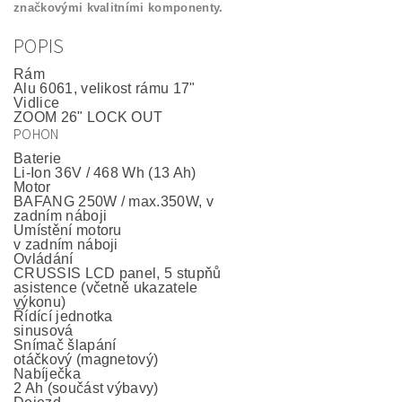
značkovými kvalitními komponenty.
POPIS
Rám
Alu 6061, velikost rámu 17"
Vidlice
ZOOM 26" LOCK OUT
POHON
Baterie
Li-Ion 36V / 468 Wh (13 Ah)
Motor
BAFANG 250W / max.350W, v
zadním náboji
Umístění motoru
v zadním náboji
Ovládání
CRUSSIS LCD panel, 5 stupňů
asistence (včetně ukazatele
výkonu)
Řídící jednotka
sinusová
Snímač šlapání
otáčkový (magnetový)
Nabíječka
2 Ah (součást výbavy)