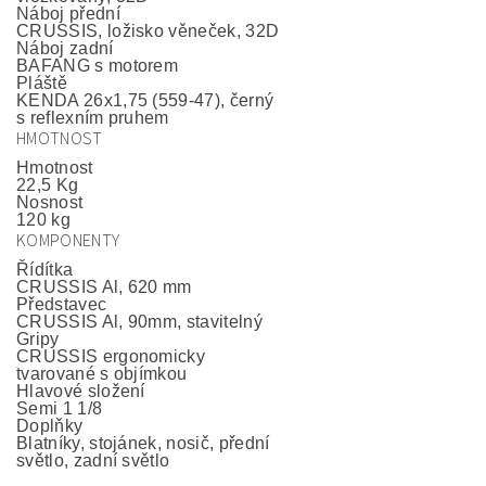
Náboj přední
CRUSSIS, ložisko věneček, 32D
Náboj zadní
BAFANG s motorem
Pláště
KENDA 26x1,75 (559-47), černý
s reflexním pruhem
HMOTNOST
Hmotnost
22,5 Kg
Nosnost
120 kg
KOMPONENTY
Řídítka
CRUSSIS Al, 620 mm
Představec
CRUSSIS Al, 90mm, stavitelný
Gripy
CRUSSIS ergonomicky
tvarované s objímkou
Hlavové složení
Semi 1 1/8
Doplňky
Blatníky, stojánek, nosič, přední
světlo, zadní světlo