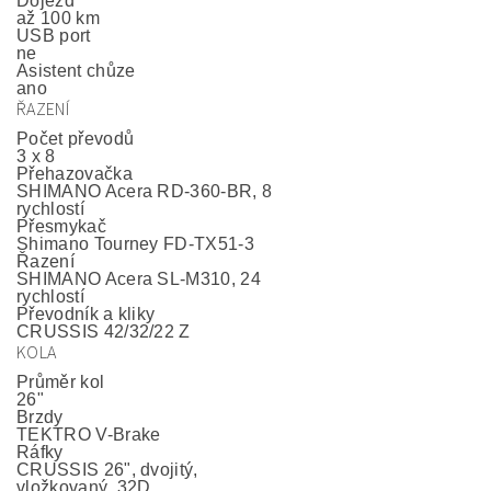
Dojezd
až 100 km
USB port
ne
Asistent chůze
ano
ŘAZENÍ
Počet převodů
3 x 8
Přehazovačka
SHIMANO Acera RD-360-BR, 8
rychlostí
Přesmykač
Shimano Tourney FD-TX51-3
Řazení
SHIMANO Acera SL-M310, 24
rychlostí
Převodník a kliky
CRUSSIS 42/32/22 Z
KOLA
Průměr kol
26"
Brzdy
TEKTRO V-Brake
Ráfky
CRUSSIS 26", dvojitý,
vložkovaný, 32D