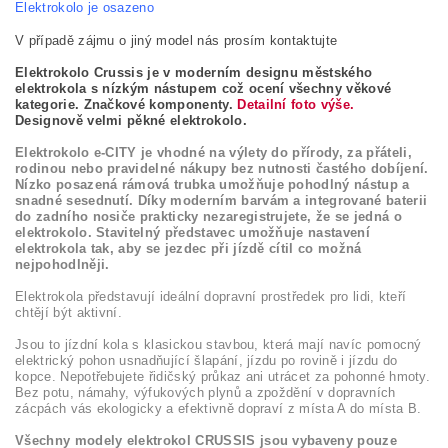
Elektrokolo je osazeno
V případě zájmu o jiný model nás prosím kontaktujte
Elektrokolo Crussis je v moderním designu městského
elektrokola s nízkým nástupem což ocení všechny věkové
kategorie. Značkové komponenty.
Detailní foto výše.
Designově velmi pěkné elektrokolo.
Elektrokolo e-CITY je vhodné na výlety do přírody, za přáteli,
rodinou nebo pravidelné nákupy bez nutnosti častého dobíjení.
Nízko posazená rámová trubka umožňuje pohodlný nástup a
snadné sesednutí. Díky moderním barvám a integrované baterii
do zadního nosiče prakticky nezaregistrujete, že se jedná o
elektrokolo. Stavitelný představec umožňuje nastavení
elektrokola tak, aby se jezdec při jízdě cítil co možná
nejpohodlněji.
Elektrokola představují ideální dopravní prostředek pro lidi, kteří
chtějí být aktivní.
Jsou to jízdní kola s klasickou stavbou, která mají navíc pomocný
elektrický pohon usnadňující šlapání, jízdu po rovině i jízdu do
kopce. Nepotřebujete řidičský průkaz ani utrácet za pohonné hmoty.
Bez potu, námahy, výfukových plynů a zpoždění v dopravních
zácpách vás ekologicky a efektivně dopraví z místa A do místa B.
Všechny modely elektrokol CRUSSIS jsou vybaveny pouze