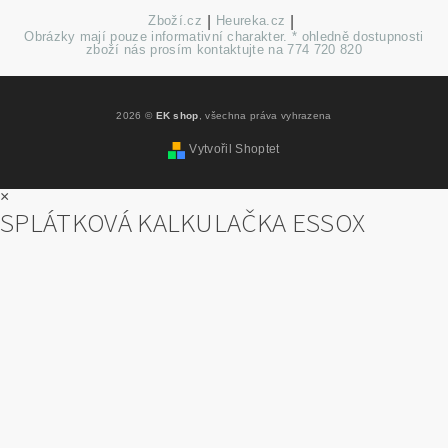
Zboží.cz
|
Heureka.cz
|
Obrázky mají pouze informativní charakter. * ohledně dostupnosti
zboží nás prosím kontaktujte na 774 720 820
2026 ©
EK shop
, všechna práva vyhrazena
Vytvořil Shoptet
×
SPLÁTKOVÁ KALKULAČKA ESSOX