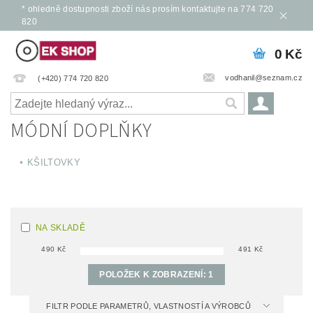
* ohledně dostupnosti zboží nás prosím kontaktujte na 774 720
820
0 Kč
vodhanil@seznam.cz
(+420) 774 720 820
MÓDNÍ DOPLŇKY
KŠILTOVKY
NA SKLADĚ
490
Kč
491
Kč
POLOŽEK K ZOBRAZENÍ:
1
FILTR PODLE PARAMETRŮ, VLASTNOSTÍ A VÝROBCŮ