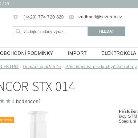
0 820
vodhanil@seznam.cz
(+420) 774 720 820
OBCHODNÍ PODMÍNKY
IMPORT
ELEKTROKOLA
OBĚŽKY
ELEKTROKOLOBĚŽKY
HUDEBNINY
ELEKTRO
Domácí spotřebiče
Příslušenství pro kuchyňské roboty
ŮCKY
ESSOX PODMÍNKY NÁKUPU NA SPLÁTKY
NCOR STX 014
1 hodnocení
Přísluše
řady STM
 zdarma
Speciální 