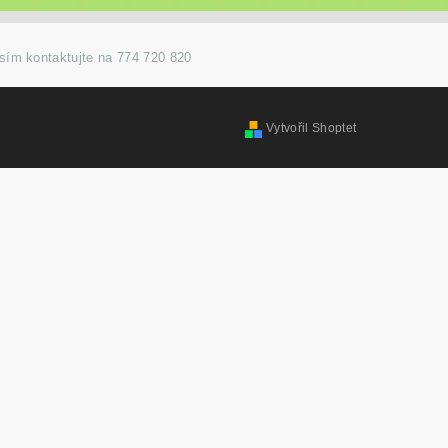
osím kontaktujte na 774 720 820
Vytvořil Shoptet