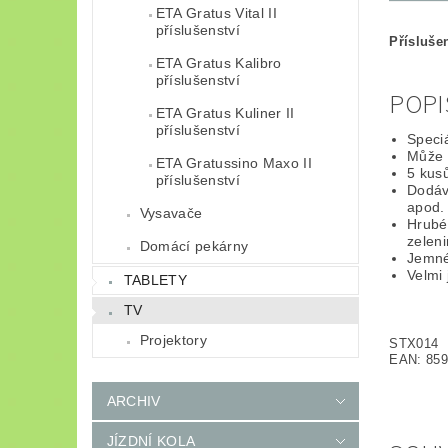
ETA Gratus Vital II
příslušenství
Přísluše
ETA Gratus Kalibro
příslušenství
POPI
ETA Gratus Kuliner II
příslušenství
Speciá
Může k
ETA Gratussino Maxo II
5 kusů
příslušenství
Dodáv
apod.
Vysavače
Hrubé
zeleni
Domácí pekárny
Jemné
Velmi 
TABLETY
TV
Projektory
STX014
EAN: 859
ARCHIV
JÍZDNÍ KOLA