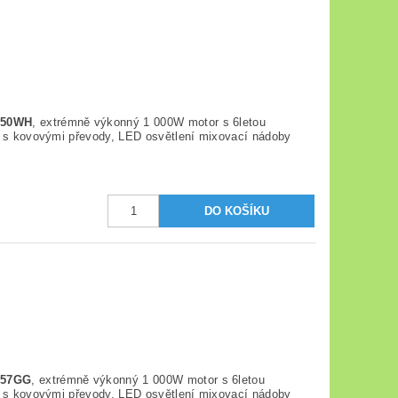
350WH
, extrémně výkonný 1 000W motor s 6letou
o s kovovými převody, LED osvětlení mixovací nádoby
357GG
, extrémně výkonný 1 000W motor s 6letou
o s kovovými převody, LED osvětlení mixovací nádoby