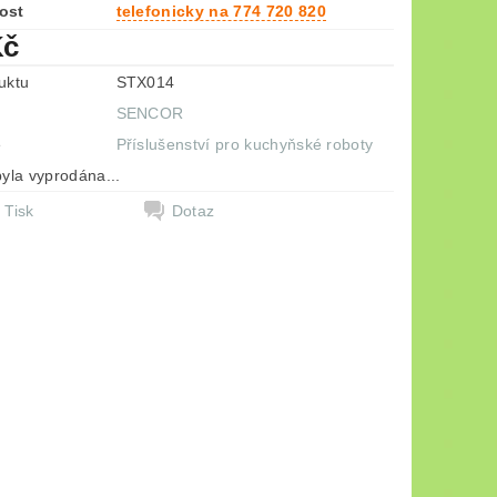
ost
telefonicky na 774 720 820
Kč
uktu
STX014
SENCOR
e
Příslušenství pro kuchyňské roboty
yla vyprodána...
Tisk
Dotaz