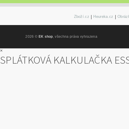
Zboží.cz
|
Heureka.cz
|
Obrázk
2026 ©
EK shop
, všechna práva vyhrazena
×
SPLÁTKOVÁ KALKULAČKA ES