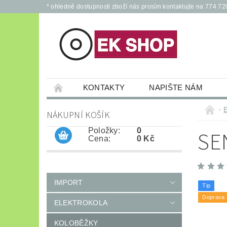
* ohledně dostupnosti zboží nás prosím kontaktujte na 774 72
KONTAKTY
NAPIŠTE NÁM
PŘÍSLUŠENSTVÍ PRO ELEKTROKOLA A KOL
NÁKUPNÍ KOŠÍK
JÍZDNÍ KOLA
*
OCHRANNÉ POM
Položky:
0
SE
Cena:
0 Kč
IMPORT
Tip
Doprava
ELEKTROKOLA
KOLOBĚŽKY