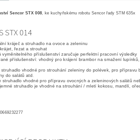
nství Sencor STX 008
, ke kuchyňskému robotu Sencor řady STM 635x
S STX 014
lní kráječ a struhadlo na ovoce a zeleninu
rájet, řezat a strouhat
 vyměnitelného příslušenství zaručuje perfektní pracovní výsledky
ané příslušenství: vhodný pro krájení brambor na smažení lupínků,
 struhadlo vhodné pro strouhání zeleniny do polévek, pro přípravu
ny do salátů atd.
 struhadlo vhodné pro přípravu ovocných a zeleninových salátů ne
jemné struhadlo je vhodné na strouhání / mletí kokosu, mandlí, oř
0669232277