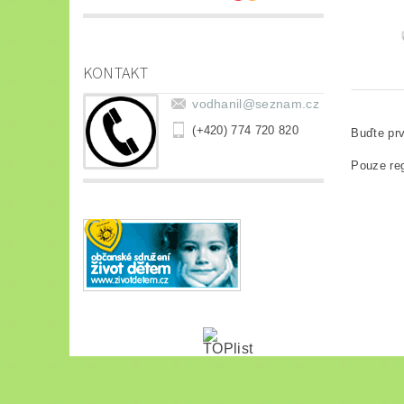
KONTAKT
vodhanil
@
seznam.cz
(+420) 774 720 820
Buďte prv
Pouze reg