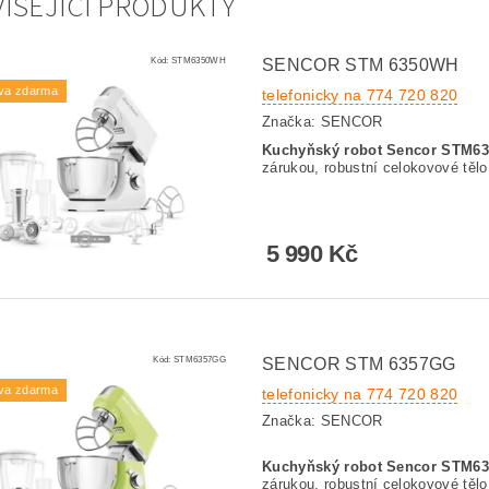
ISEJÍCÍ PRODUKTY
Kód:
STM6350WH
SENCOR STM 6350WH
va zdarma
telefonicky na 774 720 820
Značka:
SENCOR
Kuchyňský robot Sencor STM6
zárukou, robustní celokovové těl
5 990 Kč
Kód:
STM6357GG
SENCOR STM 6357GG
va zdarma
telefonicky na 774 720 820
Značka:
SENCOR
Kuchyňský robot Sencor STM6
zárukou, robustní celokovové těl