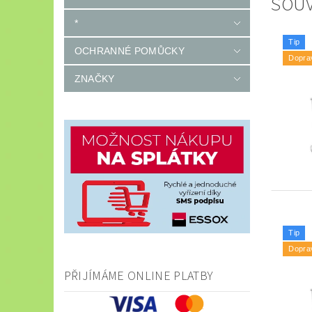
SOUV
*
Tip
OCHRANNÉ POMŮCKY
Dopra
ZNAČKY
Tip
Dopra
PŘIJÍMÁME ONLINE PLATBY