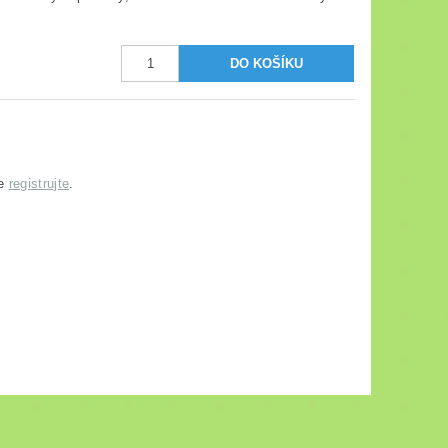
se
registrujte
.