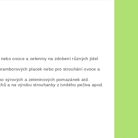
 nebo ovoce a zeleniny na zdobení různých jídel
 bramborových placek nebo pro strouhání ovoce a
bo sýrových a zeleninových pomazánek atd.
echů a na výrobu strouhanky z tvrdého pečiva apod.