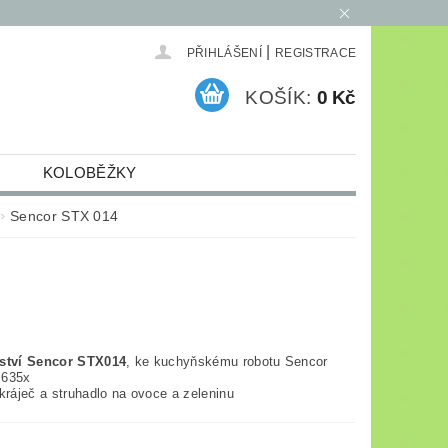
|
PŘIHLÁŠENÍ
REGISTRACE
KOŠÍK:
0 Kč
KOLOBĚŽKY
ELEKTRO
ARCHIV
Sencor STX 014
nství Sencor STX014
, ke kuchyňskému robotu Sencor
 635x
kráječ a struhadlo na ovoce a zeleninu