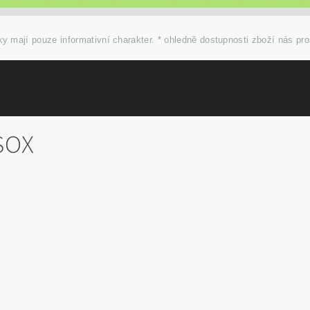
y mají pouze informativní charakter. * ohledně dostupnosti zboží nás pr
SOX