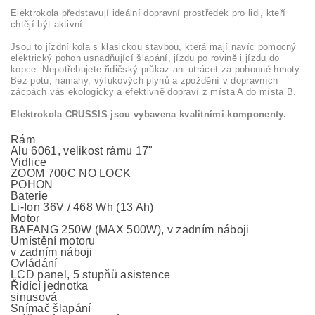
Elektrokola představují ideální dopravní prostředek pro lidi, kteří
chtějí být aktivní.
Jsou to jízdní kola s klasickou stavbou, která mají navíc pomocný
elektrický pohon usnadňující šlapání, jízdu po rovině i jízdu do
kopce. Nepotřebujete řidičský průkaz ani utrácet za pohonné hmoty.
Bez potu, námahy, výfukových plynů a zpoždění v dopravních
zácpách vás ekologicky a efektivně dopraví z místa A do místa B.
Elektrokola CRUSSIS jsou vybavena kvalitními komponenty.
Rám
Alu 6061, velikost rámu 17"
Vidlice
ZOOM 700C NO LOCK
POHON
Baterie
Li-Ion 36V / 468 Wh (13 Ah)
Motor
BAFANG 250W (MAX 500W), v zadním náboji
Umístění motoru
v zadním náboji
Ovládání
LCD panel, 5 stupňů asistence
Řídící jednotka
sinusová
Snímač šlapání