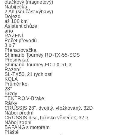
otáčkový (magnetový)
Nabíječka
2 Ah (součást výbavy)
Dojezd
až 100 km
Asistent chůze
ano
ŘAZENÍ
Počet převodů
3 x 7
Přehazovačka
Shimano Tourney RD-TX-55-SGS
Přesmykač
Shimano Tourney FD-TX-51-3
Řazení
SL-TX50, 21 rychlostí
KOLA
Průměr kol
28"
Brzdy
TEKTRO V-Brake
Ráfky
CRUSSIS 28", dvojitý, vložkovaný, 32D
Náboj přední
CRUSSIS disc, ložisko věneček, 32D
Náboj zadní
BAFANG s motorem
Pláště