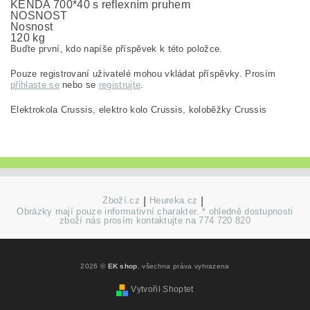
KENDA 700*40 s reflexním pruhem
NOSNOST
Nosnost
120 kg
Buďte první, kdo napíše příspěvek k této položce.
Pouze registrovaní uživatelé mohou vkládat příspěvky. Prosím
přihlaste se
nebo se
registrujte
.
Elektrokola Crussis, elektro kolo Crussis, koloběžky Crussis
Zboží.cz
|
Heureka.cz
|
Obrázky mají pouze informativní charakter. * ohledně dostupnosti
zboží nás prosím kontaktujte na 774 720 820
2026 ©
EK shop
, všechna práva vyhrazena
Vytvořil Shoptet