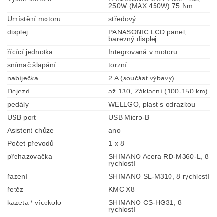
250W (MAX 450W) 75 Nm
Umístění motoru
středový
displej
PANASONIC LCD panel,
barevný displej
řídící jednotka
Integrovaná v motoru
snímač šlapání
torzní
nabíječka
2 A (součást výbavy)
Dojezd
až 130, Základní (100-150 km)
pedály
WELLGO, plast s odrazkou
USB port
USB Micro-B
Asistent chůze
ano
Počet převodů
1 x 8
přehazovačka
SHIMANO Acera RD-M360-L, 8
rychlostí
řazení
SHIMANO SL-M310, 8 rychlostí
řetěz
KMC X8
kazeta / vícekolo
SHIMANO CS-HG31, 8
rychlostí