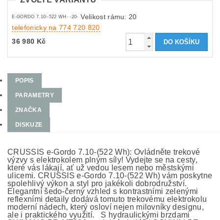
Velikost rámu: 20
E-GORDO 7.10--522 WH- -20-
telefonicky na 774 720 820
36 980 Kč
POPIS
PARAMETRY
ZNAČKA
DISKUZE
CRUSSIS e-Gordo 7.10-(522 Wh): Ovládněte trekové
výzvy s elektrokolem plným síly! Vydejte se na cesty,
které vás lákají, ať už vedou lesem nebo městskými
ulicemi. CRUSSIS e-Gordo 7.10-(522 Wh) vám poskytne
spolehlivý výkon a styl pro jakékoli dobrodružství.
Elegantní šedo-černý vzhled s kontrastními zelenými
reflexními detaily dodává tomuto trekovému elektrokolu
moderní nádech, který osloví nejen milovníky designu,
ale i praktického využití. S hydraulickými brzdami