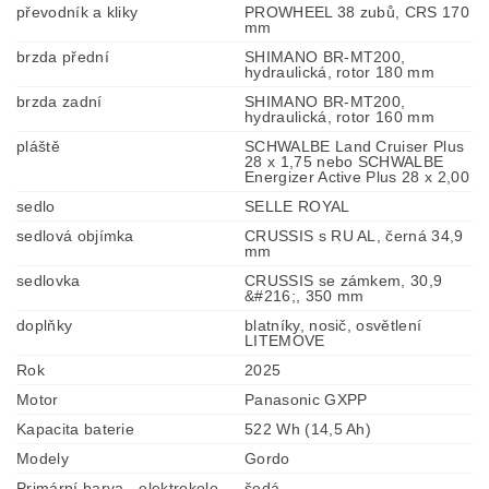
převodník a kliky
PROWHEEL 38 zubů, CRS 170
mm
brzda přední
SHIMANO BR-MT200,
hydraulická, rotor 180 mm
brzda zadní
SHIMANO BR-MT200,
hydraulická, rotor 160 mm
pláště
SCHWALBE Land Cruiser Plus
28 x 1,75 nebo SCHWALBE
Energizer Active Plus 28 x 2,00
sedlo
SELLE ROYAL
sedlová objímka
CRUSSIS s RU AL, černá 34,9
mm
sedlovka
CRUSSIS se zámkem, 30,9
&#216;, 350 mm
doplňky
blatníky, nosič, osvětlení
LITEMOVE
Rok
2025
Motor
Panasonic GXPP
Kapacita baterie
522 Wh (14,5 Ah)
Modely
Gordo
Primární barva - elektrokolo
šedá