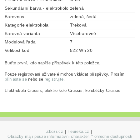
Sekundární barva - elektrokolo
zelená
Barevnost
zelená, šedá
Kategorie elektrokola
Treková
Barevná varianta
Vícebarevné
Modelová řada
7
Velikost kod
522 Wh 20
Buďte první, kdo napíše příspěvek k této položce.
Pouze registrovaní uživatelé mohou vkládat příspěvky. Prosím
přihlaste se
nebo se
registrujte
.
Elektrokola Crussis, elektro kolo Crussis, koloběžky Crussis
Zboží.cz
|
Heureka.cz
|
Obrázky mají pouze informativní charakter. * ohledně dostupnosti