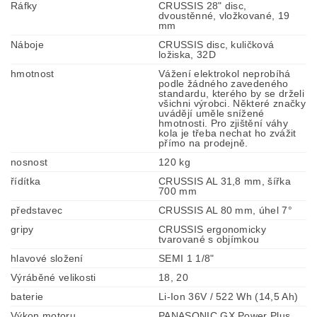
Ráfky
CRUSSIS 28" disc,
dvoustěnné, vložkované, 19
mm
Náboje
CRUSSIS disc, kuličková
ložiska, 32D
hmotnost
Vážení elektrokol neprobíhá
podle žádného zavedeného
standardu, kterého by se drželi
všichni výrobci. Některé značky
uvádějí uměle snížené
hmotnosti. Pro zjištění váhy
kola je třeba nechat ho zvážit
přímo na prodejně.
nosnost
120 kg
řídítka
CRUSSIS AL 31,8 mm, šířka
700 mm
představec
CRUSSIS AL 80 mm, úhel 7°
gripy
CRUSSIS ergonomicky
tvarované s objímkou
hlavové složení
SEMI 1 1/8"
Výráběné velikosti
18, 20
baterie
Li-Ion 36V / 522 Wh (14,5 Ah)
Výkon motoru
PANASONIC GX Power Plus,