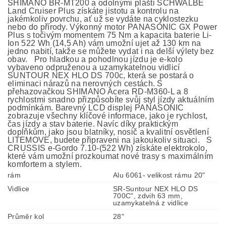
SHIMANO BR-MT200 a odolnými plášti SCHWALBE
Land Cruiser Plus získáte jistotu a kontrolu na
jakémkoliv povrchu, ať už se vydáte na cyklostezku
nebo do přírody. Výkonný motor PANASONIC GX Power
Plus s točivým momentem 75 Nm a kapacita baterie Li-
Ion 522 Wh (14,5 Ah) vám umožní ujet až 130 km na
jedno nabití, takže se můžete vydat i na delší výlety bez
obav. Pro hladkou a pohodlnou jízdu je e-kolo
vybaveno odpruženou a uzamykatelnou vidlicí
SUNTOUR NEX HLO DS 700c, která se postará o
eliminaci nárazů na nerovných cestách. S
přehazovačkou SHIMANO Acera RD-M360-L a 8
rychlostmi snadno přizpůsobíte svůj styl jízdy aktuálním
podmínkám. Barevný LCD displej PANASONIC
zobrazuje všechny klíčové informace, jako je rychlost,
čas jízdy a stav baterie. Navíc díky praktickým
doplňkům, jako jsou blatníky, nosič a kvalitní osvětlení
LITEMOVE, budete připraveni na jakoukoliv situaci. S
CRUSSIS e-Gordo 7.10-(522 Wh) získáte elektrokolo,
které vám umožní prozkoumat nové trasy s maximálním
komfortem a stylem.
rám
Alu 6061- velikost rámu 20"
Vidlice
SR-Suntour NEX HLO DS
700C", zdvih 63 mm,
uzamykatelná z vidlice
Průměr kol
28"