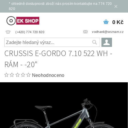
* ohledně dostupnosti zboží nás prosím kontaktujte na 774 720
820
0 Kč
vodhanil@seznam.cz
(+420) 774 720 820
CRUSSIS E-GORDO 7.10 522 WH -
RÁM - -20"
Neohodnoceno