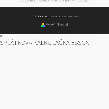
zboží nás prosím kontaktujte na 774 720 820
2026 ©
EK shop
, všechna práva vyhrazena
Vytvořil Shoptet
×
SPLÁTKOVÁ KALKULAČKA ESSOX