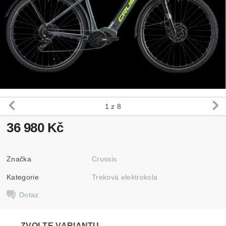
1
z 8
36 980 Kč
Značka
Crussis
Kategorie
Treková elektrokola
Dotaz
ZVOLTE VARIANTU