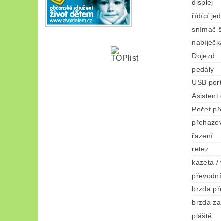
displej
řídící je
snímač š
nabíječk
Dojezd
pedály
USB por
Asistent
Počet p
přehazo
řazení
řetěz
kazeta /
převodní
brzda př
brzda za
pláště