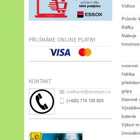
Vidlice
Průměr k
Ráfky
Náboje
PŘIJÍMÁME ONLINE PLATBY
hmotnos
nosnost
řídítka
KONTAKT
představ
gripy
vodhanil
@
seznam.cz
hlavové 
(+420) 774 720 820
Výráběné
baterie
Výkon m
Umístěn