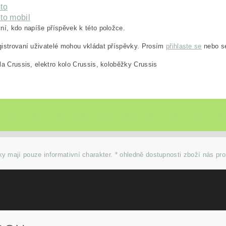
to
to mobil
ní, kdo napíše příspěvek k této položce.
istrovaní uživatelé mohou vkládat příspěvky. Prosím
přihlaste se
nebo 
la Crussis, elektro kolo Crussis, koloběžky Crussis
y mají pouze informativní charakter. * ohledně dostupnosti zboží nás pr