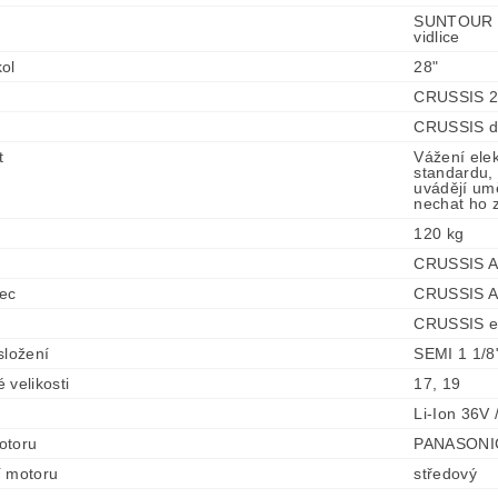
SUNTOUR N
vidlice
ol
28"
CRUSSIS 28
CRUSSIS di
t
Vážení ele
standardu, 
uvádějí umě
nechat ho z
120 kg
CRUSSIS A
ec
CRUSSIS A
CRUSSIS er
složení
SEMI 1 1/8
 velikosti
17, 19
Li-Ion 36V 
otoru
PANASONIC
í motoru
středový