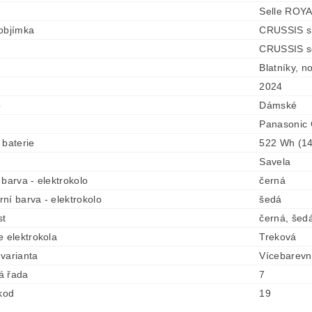
Selle ROY
objímka
CRUSSIS s
CRUSSIS s
Blatníky, n
2024
o
Dámské
Panasonic
 baterie
522 Wh (14
Savela
 barva - elektrokolo
černá
ní barva - elektrokolo
šedá
st
černá, šed
e elektrokola
Treková
varianta
Vícebarev
á řada
7
 kod
19