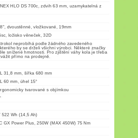
EX HLO DS 700c, zdvih 63 mm, uzamykatelná z
", dvoustěnné, vložkované, 19mm
sc, ložisko věneček, 32D
ktrokol neprobíhá podle žádného zavedeného
kterého by se drželi všichni výrobci. Některé značky
le snížené hmotnosti. Pro zjištění váhy kola je třeba
vážit přímo na prodejně.
L 31,8 mm, šířka 680 mm
L 60 mm, úhel 15°
gonomicky tvarované s objímkou
"
/ 522 Wh (14,5 Ah)
 GX Power Plus, 250W (MAX 450W) 75 Nm