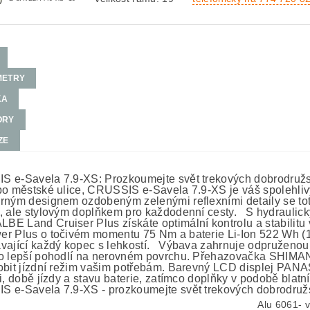
METRY
KA
ORY
ZE
 e-Savela 7.9-XS: Prozkoumejte svět trekových dobrodružst
po městské ulice, CRUSSIS e-Savela 7.9-XS je váš spolehliv
rným designem ozdobeným zelenými reflexními detaily se tot
, ale stylovým doplňkem pro každodenní cesty. S hydrauli
E Land Cruiser Plus získáte optimální kontrolu a stabilit
r Plus o točivém momentu 75 Nm a baterie Li-Ion 522 Wh (14
vající každý kopec s lehkostí. Výbava zahrnuje odpruže
o lepší pohodlí na nerovném povrchu. Přehazovačka SHIMA
obit jízdní režim vašim potřebám. Barevný LCD displej PA
i, době jízdy a stavu baterie, zatímco doplňky v podobě blatn
 e-Savela 7.9-XS - prozkoumejte svět trekových dobrodružst
Alu 6061- v