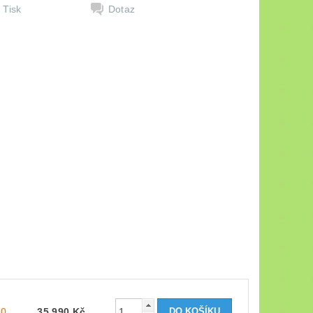
Tisk
Dotaz
20
35 990 Kč