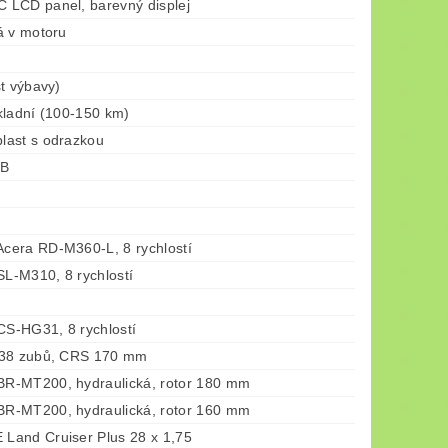
LCD panel, barevný displej
á v motoru
t výbavy)
kladní (100-150 km)
ast s odrazkou
-B
era RD-M360-L, 8 rychlostí
-M310, 8 rychlostí
S-HG31, 8 rychlostí
 38 zubů, CRS 170 mm
R-MT200, hydraulická, rotor 180 mm
R-MT200, hydraulická, rotor 160 mm
and Cruiser Plus 28 x 1,75