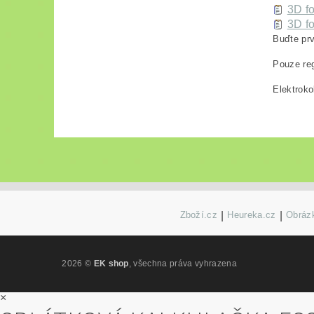
3D fo
3D fo
Buďte prv
Pouze reg
Elektroko
Zboží.cz
|
Heureka.cz
|
Obrázk
2026 ©
EK shop
, všechna práva vyhrazena
×