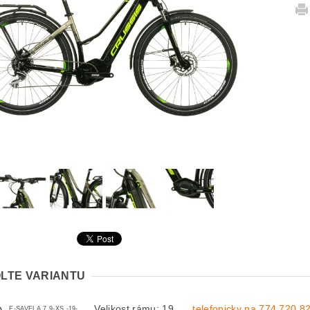
LTE VARIANTU
Velikost rámu: 19
telefonicky na 774 720 8
E-SAVELA 7.9-XS -19-