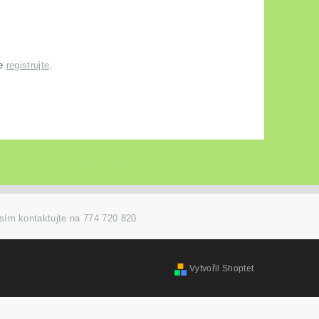
se
registrujte
.
osím kontaktujte na 774 720 820
Vytvořil Shoptet