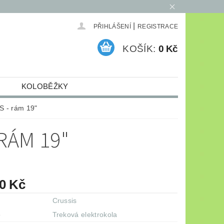
|
PŘIHLÁŠENÍ
REGISTRACE
KOŠÍK:
0 Kč
KOLOBĚŽKY
ELEKTRO
ARCHIV
S - rám 19"
 RÁM 19"
90 Kč
Crussis
e
Treková elektrokola