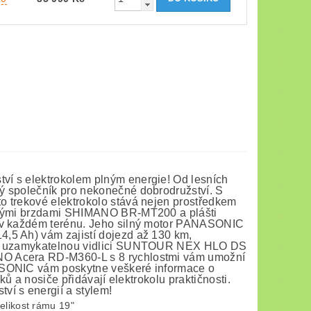
ví s elektrokolem plným energie! Od lesních
ý společník pro nekonečné dobrodružství. S
o trekové elektrokolo stává nejen prostředkem
ckými brzdami SHIMANO BR-MT200 a plášti
u v každém terénu. Jeho silný motor PANASONIC
,5 Ah) vám zajistí dojezd až 130 km,
nou uzamykatelnou vidlici SUNTOUR NEX HLO DS
NO Acera RD-M360-L s 8 rychlostmi vám umožní
NASONIC vám poskytne veškeré informace o
íků a nosiče přidávají elektrokolu praktičnosti.
ví s energií a stylem!
elikost rámu 19"