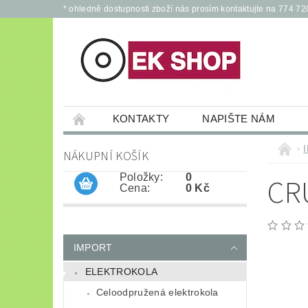
* ohledně dostupnosti zboží nás prosím kontaktujte na 774 72
KONTAKTY
NAPIŠTE NÁM
PŘÍSLUŠENSTVÍ PRO ELEKTROKOLA A KOL
NÁKUPNÍ KOŠÍK
JÍZDNÍ KOLA
*
OCHRANNÉ POM
Položky:
0
CR
Cena:
0 Kč
IMPORT
ELEKTROKOLA
Celoodpružená elektrokola