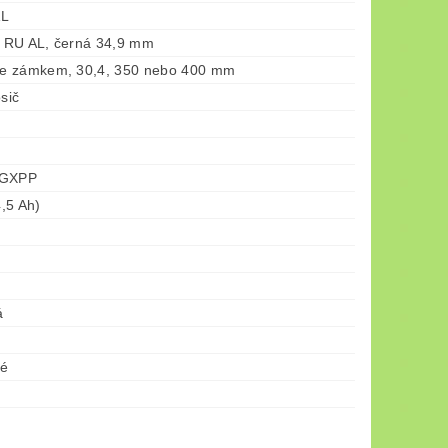
AL
 RU AL, černá 34,9 mm
e zámkem, 30,4, 350 nebo 400 mm
osič
 GXPP
,5 Ah)
á
né