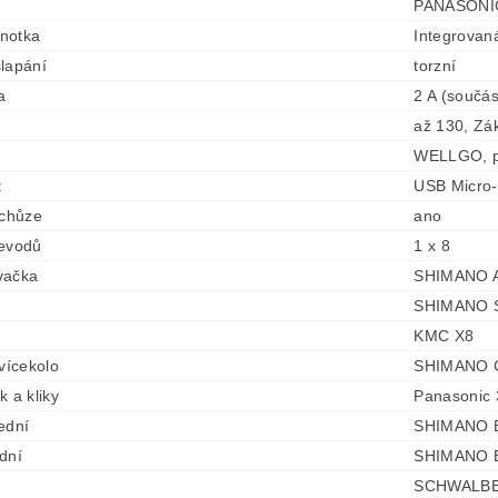
PANASONIC 
dnotka
Integrovan
lapání
torzní
a
2 A (součás
až 130, Zá
WELLGO, pl
t
USB Micro
 chůze
ano
řevodů
1 x 8
vačka
SHIMANO Ac
SHIMANO SL
KMC X8
 vícekolo
SHIMANO C
k a kliky
Panasonic
ední
SHIMANO B
dní
SHIMANO B
SCHWALBE L