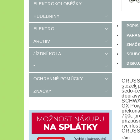
ELEKTROKOLOBĚŽKY
HUDEBNINY
POPIS
ELEKTRO
PARA
ARCHIV
ZNAČ
JÍZDNÍ KOLA
SOUB
DISKU
*
OCHRANNÉ POMŮCKY
CRUSSIS
stezek 
šedo-če
ZNAČKY
dopravy
SCHWALB
GX Powe
překoná
700c pr
přizpůs
rychlost
CRUSSIS
rám