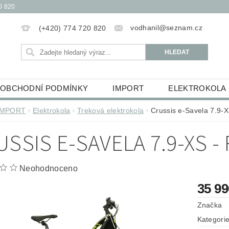
0 820
vodhanil@seznam.cz
(+420) 774 720 820
OBCHODNÍ PODMÍNKY
IMPORT
ELEKTROKOLA
OBĚŽKY
ELEKTROKOLOBĚŽKY
HUDEBNINY
IMPORT
Elektrokola
Treková elektrokola
Crussis e-Savela 7.9-X
ŮCKY
ESSOX PODMÍNKY NÁKUPU NA SPLÁTKY
USSIS E-SAVELA 7.9-XS -
Neohodnoceno
35 9
Značka
Kategori