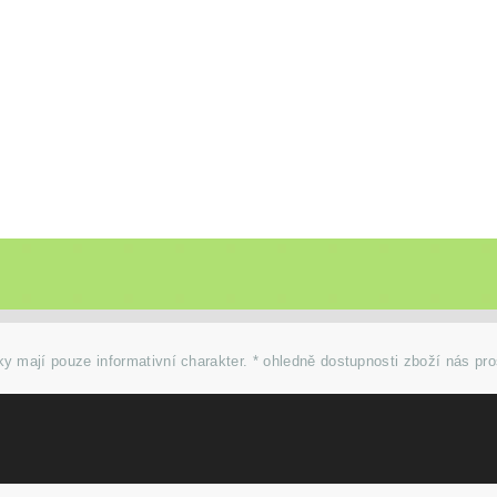
y mají pouze informativní charakter. * ohledně dostupnosti zboží nás pr