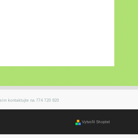
osím kontaktujte na 774 720 820
Vytvořil Shoptet