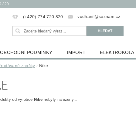
0 820
vodhanil@seznam.cz
(+420) 774 720 820
OBCHODNÍ PODMÍNKY
IMPORT
ELEKTROKOLA
OBĚŽKY
ELEKTROKOLOBĚŽKY
HUDEBNINY
Prodávané značky
Nike
ŮCKY
ESSOX PODMÍNKY NÁKUPU NA SPLÁTKY
KE
odukty od výrobce
Nike
nebyly nalezeny....