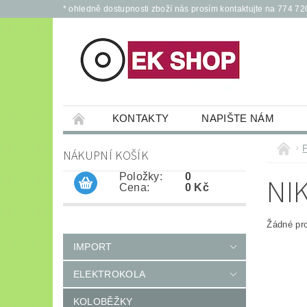
* ohledně dostupnosti zboží nás prosím kontaktujte na 774 72
KONTAKTY
NAPIŠTE NÁM
PŘÍSLUŠENSTVÍ PRO ELEKTROKOLA A KOL
NÁKUPNÍ KOŠÍK
JÍZDNÍ KOLA
*
OCHRANNÉ POM
Položky:
0
NI
Cena:
0 Kč
Žádné pr
IMPORT
ELEKTROKOLA
KOLOBĚŽKY