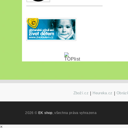
Zboží.cz
|
Heureka.cz
|
Obrázk
2026 ©
EK shop
, všechna práva vyhrazena
×