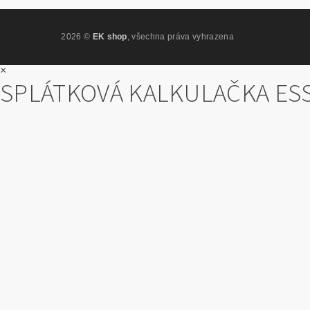
2026 ©
EK shop
, všechna práva vyhrazena
×
SPLÁTKOVÁ KALKULAČKA ES