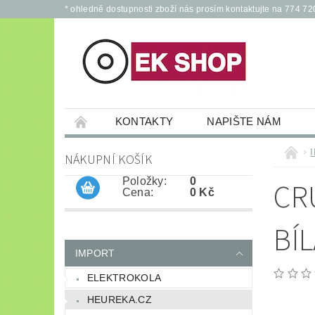
* ohledně dostupnosti zboží nás prosím kontaktujte na 774 72
KONTAKTY
NAPIŠTE NÁM
PŘÍSLUŠENSTVÍ PRO ELEKTROKOLA A KOL
NÁKUPNÍ KOŠÍK
JÍZDNÍ KOLA
*
OCHRANNÉ POM
Položky:
0
CR
Cena:
0 Kč
BÍ
IMPORT
ELEKTROKOLA
HEUREKA.CZ