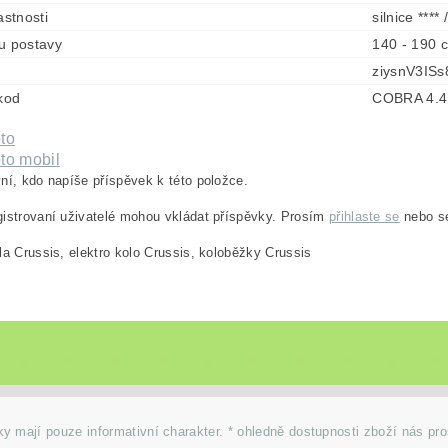
astnosti
silnice **** 
u postavy
140 - 190 
ziysnV3ISs
 kod
COBRA 4.4
to
to mobil
ní, kdo napíše příspěvek k této položce.
istrovaní uživatelé mohou vkládat příspěvky. Prosím
přihlaste se
nebo 
la Crussis, elektro kolo Crussis, koloběžky Crussis
y mají pouze informativní charakter. * ohledně dostupnosti zboží nás pr