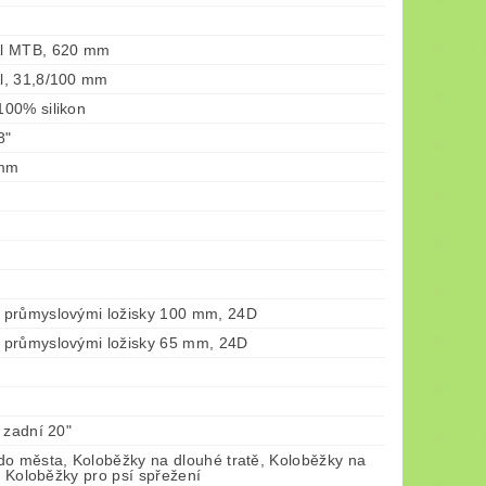
l MTB, 620 mm
l, 31,8/100 mm
00% silikon
8"
 mm
průmyslovými ložisky 100 mm, 24D
průmyslovými ložisky 65 mm, 24D
 zadní 20"
do města, Koloběžky na dlouhé tratě, Koloběžky na
ě, Koloběžky pro psí spřežení