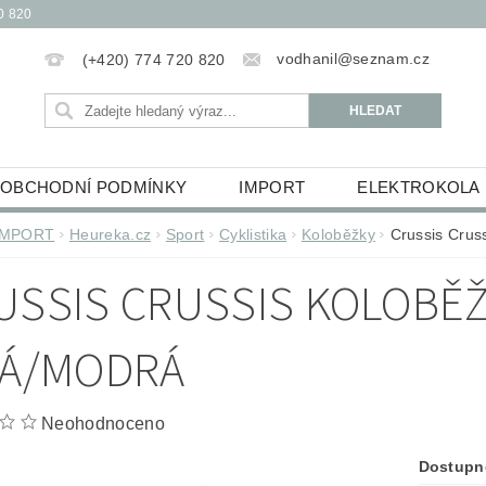
0 820
vodhanil@seznam.cz
(+420) 774 720 820
OBCHODNÍ PODMÍNKY
IMPORT
ELEKTROKOLA
OBĚŽKY
ELEKTROKOLOBĚŽKY
HUDEBNINY
IMPORT
Heureka.cz
Sport
Cyklistika
Koloběžky
Crussis Crus
ŮCKY
ESSOX PODMÍNKY NÁKUPU NA SPLÁTKY
USSIS CRUSSIS KOLOBĚŽ
LÁ/MODRÁ
Neohodnoceno
Dostupn