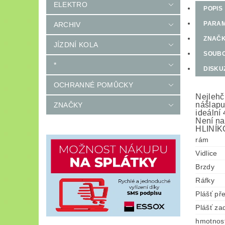
ELEKTRO
POPIS
PARA
ARCHIV
ZNAČ
JÍZDNÍ KOLA
SOUB
*
DISKU
OCHRANNÉ POMŮCKY
Nejlehč
nášlapu
ZNAČKY
ideální
Není na
HLINÍ
rám
Vidlice
Brzdy
Ráfky
Plášť př
Plášť za
hmotnos