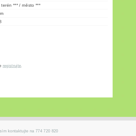
/ terén *** / město ***
cm
8
se
registrujte
.
osím kontaktujte na 774 720 820