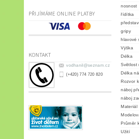
nosnost
PŘIJÍMÁME ONLINE PLATBY
řídítka
představ
gripy
hlavové 
Výška
KONTAKT
Délka
Světlost
vodhanil
@
seznam.cz
Délka ná
(+420) 774 720 820
Rozvor k
náboj př
náboj za
Materiál
Modelov
Průměr k
Užití