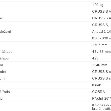
120 kg
CRUSSIS A
ec
CRUSSIS A
CRUSSIS, 1
složení
Ahead 1 1/
890 - 930
1707 mm
 nášlapu
45 / 65 mm
šlapu
423 mm
ol
1146 mm
ední
CRUSSIS s 
dní
CRUSSIS s 
hliník
á řada
COBRA
ol
Přední 26"/
Koloběžky 
kratší trat