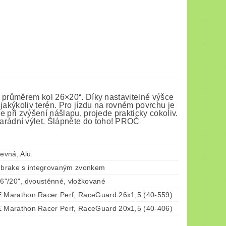
a průměrem kol 26×20“. Díky nastavitelné výšce
jakýkoliv terén. Pro jízdu na rovném povrchu je
 při zvýšení nášlapu, projede prakticky cokoliv.
rádní výlet. Šlápněte do toho! PROČ
evná, Alu
brake s integrovaným zvonkem
"/20", dvoustěnné, vložkované
Marathon Racer Perf, RaceGuard 26x1,5 (40-559)
Marathon Racer Perf, RaceGuard 20x1,5 (40-406)