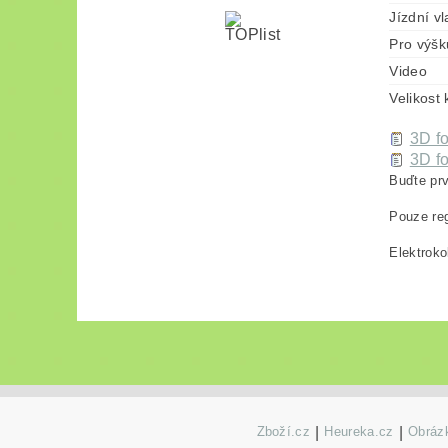
Jízdní vl
Pro výšk
Video
Velikost
3D fo
3D fo
Buďte prv
Pouze reg
Elektroko
Zboží.cz
|
Heureka.cz
|
Obrázk