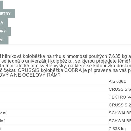
METRY
KA
ORY
ZE
í hliníková koloběžka na trhu s hmotností pouhých 7,635 kg 
 se jedná o univerzální koloběžku, se kterou projedete téměř 
 45 mm, ale 65 mm světlé výšky, na které se koloběžka dostane
č čekat. CRUSSIS koloběžka COBRA je připravena na váš pa
KOVÝ A NE OCELOVÝ RÁM?
Alu 6061
CRUSSIS p
TEKTRO V-
CRUSSIS 26
ední
SCHWALBE 
dní
SCHWALBE 
t
7,635 kg