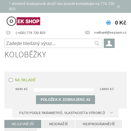
* ohledně dostupnosti zboží nás prosím kontaktujte na 774 720
820
0 Kč
vodhanil@seznam.cz
(+420) 774 720 820
KOLOBĚŽKY
NA SKLADĚ
6990
Kč
19990
Kč
POLOŽEK K ZOBRAZENÍ:
42
FILTR PODLE PARAMETRŮ, VLASTNOSTÍ A VÝROBCŮ
NEJLEVNĚJŠÍ
NEJDRAŽŠÍ
NEJPRODÁVANĚJŠÍ