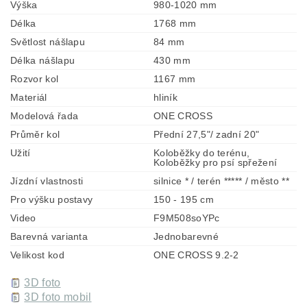
Výška
980-1020 mm
Délka
1768 mm
Světlost nášlapu
84 mm
Délka nášlapu
430 mm
Rozvor kol
1167 mm
Materiál
hliník
Modelová řada
ONE CROSS
Průměr kol
Přední 27,5"/ zadní 20"
Užití
Koloběžky do terénu,
Koloběžky pro psí spřežení
Jízdní vlastnosti
silnice * / terén ***** / město **
Pro výšku postavy
150 - 195 cm
Video
F9M508soYPc
Barevná varianta
Jednobarevné
Velikost kod
ONE CROSS 9.2-2
3D foto
3D foto mobil