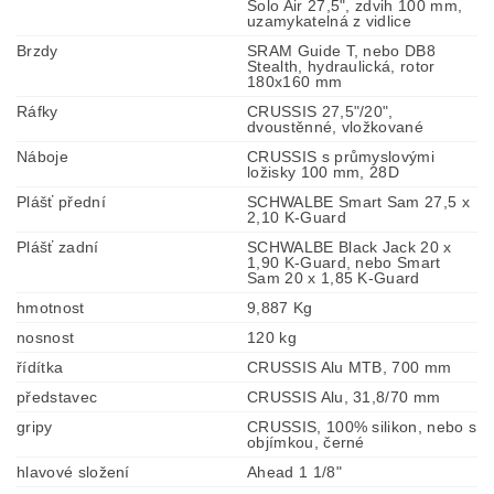
Solo Air 27,5", zdvih 100 mm,
uzamykatelná z vidlice
Brzdy
SRAM Guide T, nebo DB8
Stealth, hydraulická, rotor
180x160 mm
Ráfky
CRUSSIS 27,5"/20",
dvoustěnné, vložkované
Náboje
CRUSSIS s průmyslovými
ložisky 100 mm, 28D
Plášť přední
SCHWALBE Smart Sam 27,5 x
2,10 K-Guard
Plášť zadní
SCHWALBE Black Jack 20 x
1,90 K-Guard, nebo Smart
Sam 20 x 1,85 K-Guard
hmotnost
9,887 Kg
nosnost
120 kg
řídítka
CRUSSIS Alu MTB, 700 mm
představec
CRUSSIS Alu, 31,8/70 mm
gripy
CRUSSIS, 100% silikon, nebo s
objímkou, černé
hlavové složení
Ahead 1 1/8"