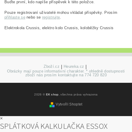
Buďte první, kdo napíše příspěvek k této položce.
Pouze registrovaní uživatelé mohou vkládat příspěvky. Prosím
přihlaste se
nebo se
registrujte
.
Elektrokola Crussis, elektro kolo Crussis, koloběžky Crussis
Zboží.cz
|
Heureka.cz
|
Obrázky mají pouze informativní charakter. * ohledně dostupnosti
zboží nás prosím kontaktujte na 774 720 820
2026 ©
EK shop
, všechna práva vyhrazena
Vytvořil Shoptet
×
SPLÁTKOVÁ KALKULAČKA ESSOX