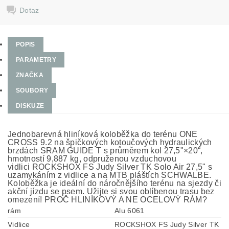
Dotaz
POPIS
PARAMETRY
ZNAČKA
SOUBORY
DISKUZE
Jednobarevná hliníková koloběžka do terénu ONE
CROSS 9.2 na špičkových kotoučových hydraulických
brzdách SRAM GUIDE T s průměrem kol 27,5"×20“,
hmotností 9,887 kg, odpruženou vzduchovou
vidlici ROCKSHOX FS Judy Silver TK Solo Air 27,5" s
uzamykáním z vidlice a na MTB pláštích SCHWALBE.
Koloběžka je ideální do náročnějšího terénu na sjezdy či
akční jízdu se psem. Užijte si svou oblíbenou trasu bez
omezení! PROČ HLINÍKOVÝ A NE OCELOVÝ RÁM?
rám
Alu 6061
Vidlice
ROCKSHOX FS Judy Silver TK