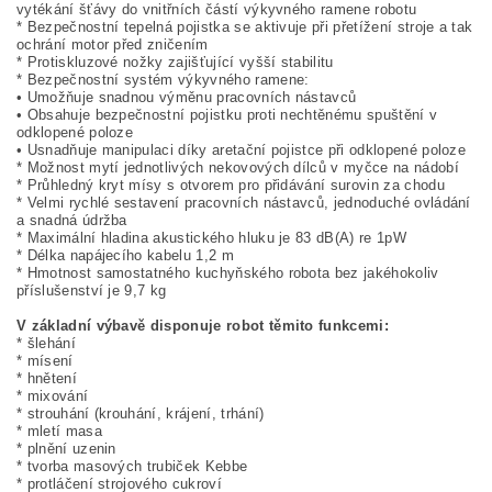
vytékání šťávy do vnitřních částí výkyvného ramene robotu
* Bezpečnostní tepelná pojistka se aktivuje při přetížení stroje a tak
ochrání motor před zničením
* Protiskluzové nožky zajišťující vyšší stabilitu
* Bezpečnostní systém výkyvného ramene:
• Umožňuje snadnou výměnu pracovních nástavců
• Obsahuje bezpečnostní pojistku proti nechtěnému spuštění v
odklopené poloze
• Usnadňuje manipulaci díky aretační pojistce při odklopené poloze
* Možnost mytí jednotlivých nekovových dílců v myčce na nádobí
* Průhledný kryt mísy s otvorem pro přidávání surovin za chodu
* Velmi rychlé sestavení pracovních nástavců, jednoduché ovládání
a snadná údržba
* Maximální hladina akustického hluku je 83 dB(A) re 1pW
* Délka napájecího kabelu 1,2 m
* Hmotnost samostatného kuchyňského robota bez jakéhokoliv
příslušenství je 9,7 kg
V základní výbavě disponuje robot těmito funkcemi:
* šlehání
* mísení
* hnětení
* mixování
* strouhání (krouhání, krájení, trhání)
* mletí masa
* plnění uzenin
* tvorba masových trubiček Kebbe
* protláčení strojového cukroví