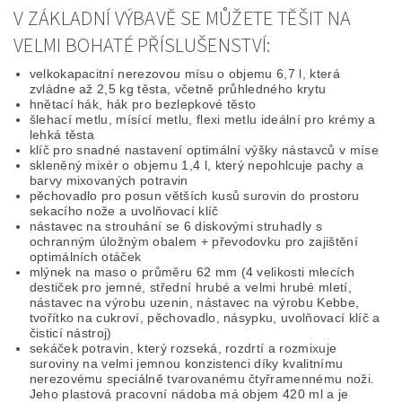
V ZÁKLADNÍ VÝBAVĚ SE MŮŽETE TĚŠIT NA
VELMI BOHATÉ PŘÍSLUŠENSTVÍ:
velkokapacitní nerezovou mísu o objemu 6,7 l, která
zvládne až 2,5 kg těsta, včetně průhledného krytu
hnětací hák, hák pro bezlepkové těsto
šlehací metlu, mísící metlu, flexi metlu ideální pro krémy a
lehká těsta
klíč pro snadné nastavení optimální výšky nástavců v míse
skleněný mixér o objemu 1,4 l, který nepohlcuje pachy a
barvy mixovaných potravin
pěchovadlo pro posun větších kusů surovin do prostoru
sekacího nože a uvolňovací klíč
nástavec na strouhání se 6 diskovými struhadly s
ochranným úložným obalem + převodovku pro zajištění
optimálních otáček
mlýnek na maso o průměru 62 mm (4 velikosti mlecích
destiček pro jemné, střední hrubé a velmi hrubé mletí,
nástavec na výrobu uzenin, nástavec na výrobu Kebbe,
tvořítko na cukroví, pěchovadlo, násypku, uvolňovací klíč a
čisticí nástroj)
sekáček potravin, který rozseká, rozdrtí a rozmixuje
suroviny na velmi jemnou konzistenci díky kvalitnímu
nerezovému speciálně tvarovanému čtyřramennému noži.
Jeho plastová pracovní nádoba má objem 420 ml a je