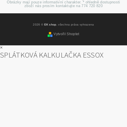
Obrázky mají pouze informativní charakter. * ohledně dostupnosti
zboží nás prosím kontaktujte na 774 720 820
2026 ©
EK shop
, všechna práva vyhrazena
Vytvořil Shoptet
×
SPLÁTKOVÁ KALKULAČKA ESSOX