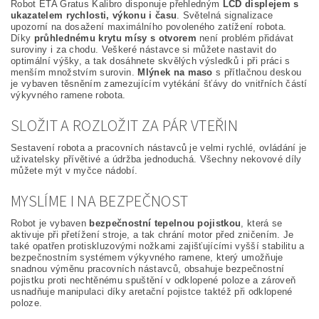
Robot ETA Gratus Kalibro disponuje přehledným
LCD displejem s
ukazatelem rychlosti, výkonu i času
. Světelná signalizace
upozorní na dosažení maximálního povoleného zatížení robota.
Díky
průhlednému krytu mísy s otvorem
není problém přidávat
suroviny i za chodu. Veškeré nástavce si můžete nastavit do
optimální výšky, a tak dosáhnete skvělých výsledků i při práci s
menším množstvím surovin.
Mlýnek na maso
s přítlačnou deskou
je vybaven těsněním zamezujícím vytékání šťávy do vnitřních částí
výkyvného ramene robota.
SLOŽIT A ROZLOŽIT ZA PÁR VTEŘIN
Sestavení robota a pracovních nástavců je velmi rychlé, ovládání je
uživatelsky přívětivé a údržba jednoduchá. Všechny nekovové díly
můžete mýt v myčce nádobí.
MYSLÍME I NA BEZPEČNOST
Robot je vybaven
bezpečnostní tepelnou pojistkou
, která se
aktivuje při přetížení stroje, a tak chrání motor před zničením. Je
také opatřen protiskluzovými nožkami zajišťujícími vyšší stabilitu a
bezpečnostním systémem výkyvného ramene, který umožňuje
snadnou výměnu pracovních nástavců, obsahuje bezpečnostní
pojistku proti nechtěnému spuštění v odklopené poloze a zároveň
usnadňuje manipulaci díky aretační pojistce taktéž při odklopené
poloze.