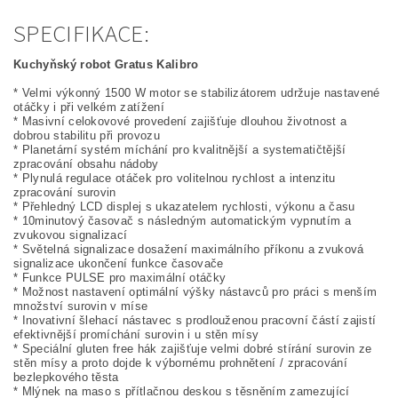
SPECIFIKACE:
Kuchyňský robot Gratus Kalibro
* Velmi výkonný 1500 W motor se stabilizátorem udržuje nastavené
otáčky i při velkém zatížení
* Masivní celokovové provedení zajišťuje dlouhou životnost a
dobrou stabilitu při provozu
* Planetární systém míchání pro kvalitnější a systematičtější
zpracování obsahu nádoby
* Plynulá regulace otáček pro volitelnou rychlost a intenzitu
zpracování surovin
* Přehledný LCD displej s ukazatelem rychlosti, výkonu a času
* 10minutový časovač s následným automatickým vypnutím a
zvukovou signalizací
* Světelná signalizace dosažení maximálního příkonu a zvuková
signalizace ukončení funkce časovače
* Funkce PULSE pro maximální otáčky
* Možnost nastavení optimální výšky nástavců pro práci s menším
množství surovin v míse
* Inovativní šlehací nástavec s prodlouženou pracovní částí zajistí
efektivnější promíchání surovin i u stěn mísy
* Speciální gluten free hák zajišťuje velmi dobré stírání surovin ze
stěn mísy a proto dojde k výbornému prohnětení / zpracování
bezlepkového těsta
* Mlýnek na maso s přítlačnou deskou s těsněním zamezující