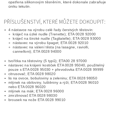
opatřena silikonovým těsněním, které dokonale zabraňuje
úniku tekutin.
PŘÍSLUŠENSTVÍ, KTERÉ MŮŽETE DOKOUPIT:
4 nástavce na výrobu celé řady čerstvých těstovin:
kráječ na úzké nudle (Trenette); ETA 0028 92000
kráječ na široké nudle (Tagliatelle); ETA 0028 93000
nástavec na výrobu špaget; ETA 0028 92010
nástavec na válení těsta (na lasagne, raviolli,
cannelloni); ETA 0028 94000
tvořítka na těstoviny (5 typů); ETA00 28 97000
nástavec na krájení kostiček ETA 0028 95040, použitelný
pouze s ETA 0028 95030 + převodovka ETA 0028 99999
citrusovač; ETA 0028 98020
lis na ovoce, bobuloviny a zeleninu; ETA 0028 98050
mlýnek na obiloviny, luštěniny a rýži; ETA 0028 96010
nebo ETA 0028 96020
mlýnek na mák; ETA 0028 96000
zmrzlinovač ETA 0028 98030
brousek na nože ETA 0028 99010