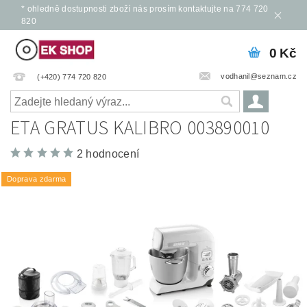
* ohledně dostupnosti zboží nás prosím kontaktujte na 774 720
820
0 Kč
vodhanil@seznam.cz
(+420) 774 720 820
ETA GRATUS KALIBRO 003890010
2 hodnocení
Doprava zdarma