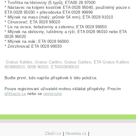
* Tvořítka na těstoviny (5 typů); ETA00 28 97000
* Nástavec na krájení kostiček ETA 0028 95040, použitelný pouze s
ETA 0028 95030 + převodovka ETA 0028 99999
* Mlýnek na maso (malý; průměr 54 mm); ETA 0028 91010
* Citrusovač; ETA 0028 98020
* Lis na ovoce, bobuloviny a zeleninu; ETA 0028 98050
* Mlýnek na obiloviny, luštěniny a rýži; ETA 0028 96010 nebo ETA
0028 96020
* Mlýnek na mák; ETA 0028 96000
* Zmrzlinovač ETA 0028 98030
Gratus Kalibro, Gratus Calibro, Gratus Galibro, ETA Gratus Kalibro
003890010, 0038 90010, ETA003890010
Buďte první, kdo napíše příspěvek k této položce.
Pouze registrovaní uživatelé mohou vkládat příspěvky. Prosím
přihlaste se
nebo se
registrujte
.
Zboží.cz
|
Heureka.cz
|