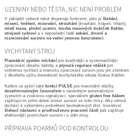
UZENINY NEBO TĚSTA, NIC NENÍ PROBLÉM
V základní výbavě robot disponuje funkcemi, jako je
šlehání,
mísení, hnětení, mixování, strouhání
(krouhání, krájení, trhání),
mletí masa
,
plnění uzenin
,
tvorba masových trubiček Kebbe
,
strojové cukroví
a v neposlední řadě
sekání, drcení a
rozmixování surovin na velmi jemnou konzistenci
.
VYCHYTANÝ STROJ
Planetární systém míchání
pro kvalitnější a systematičtější
zpracování obsahu nádoby a
plynulá regulace otáček
pro
volitelnou rychlost a intenzitu zpracování surovin jsou jen zlomkem
z dlouhého výčtu dovedností kuchyňského robota Gratus Kalibro.
Kalibro se pyšní také
funkcí PULSE
pro maximální otáčky,
desetiminutovým časovačem
s následným automatickým
vypnutím a zvukovou signalizací, speciálním
gluten free hákem
zajišťujícím velmi dobré stírání surovin ze stěn mísy, díky němuž
dochází k výbornému prohnětení bezlepkových těst. Inovativní
šlehací nástavec s prodlouženou pracovní částí
pak zajišťuje
efektivnější promíchání surovin i u stěn mísy.
PŘÍPRAVA POKRMŮ POD KONTROLOU