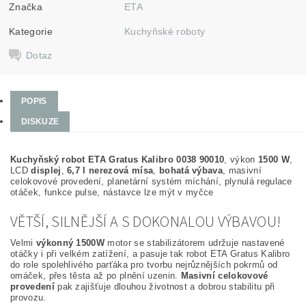
Značka
ETA
Kategorie
Kuchyňské roboty
Dotaz
POPIS
DISKUZE
Kuchyňský robot ETA Gratus Kalibro 0038 90010
, výkon
1500 W
,
LCD
displej
,
6,7 l nerezová mísa
,
bohatá výbava
, masivní
celokovové provedení, planetární systém míchání, plynulá regulace
otáček, funkce pulse, nástavce lze mýt v myčce
VĚTŠÍ, SILNĚJŠÍ A S DOKONALOU VÝBAVOU!
Velmi
výkonný 1500W
motor se stabilizátorem udržuje nastavené
otáčky i při velkém zatížení, a pasuje tak robot ETA Gratus Kalibro
do role spolehlivého parťáka pro tvorbu nejrůznějších pokrmů od
omáček, přes těsta až po plnění uzenin.
Masivní celokovové
provedení
pak zajišťuje dlouhou životnost a dobrou stabilitu při
provozu.