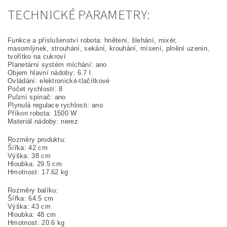
TECHNICKÉ PARAMETRY:
Funkce a příslušenství robota: hnětení, šlehání, mixér,
masomlýnek, strouhání, sekání, krouhání, mísení, plnění uzenin,
tvořítko na cukroví
Planetární systém míchání: ano
Objem hlavní nádoby: 6.7 l
Ovládání: elektronické-tlačítkové
Počet rychlostí: 8
Pulzní spínač: ano
Plynulá regulace rychlosti: ano
Příkon robota: 1500 W
Materiál nádoby: nerez
Rozměry produktu:
Šířka: 42 cm
Výška: 38 cm
Hloubka: 29.5 cm
Hmotnost: 17.62 kg
Rozměry balíku:
Šířka: 64.5 cm
Výška: 43 cm
Hloubka: 48 cm
Hmotnost: 20.6 kg