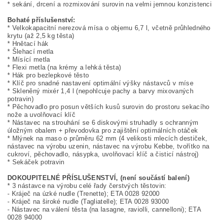
* sekání, drcení a rozmixování surovin na velmi jemnou konzistenci
Bohaté příslušenství:
* Velkokapacitní nerezová mísa o objemu 6,7 l, včetně průhledného
krytu (až 2,5 kg těsta)
* Hnětací hák
* Šlehací metla
* Mísící metla
* Flexi metla (na krémy a lehká těsta)
* Hák pro bezlepkové těsto
* Klíč pro snadné nastavení optimální výšky nástavců v míse
* Skleněný mixér 1,4 l (nepohlcuje pachy a barvy mixovaných
potravin)
* Pěchovadlo pro posun větších kusů surovin do prostoru sekacího
nože a uvolňovací klíč
* Nástavec na strouhání se 6 diskovými struhadly s ochranným
úložným obalem + převodovka pro zajištění optimálních otáček
* Mlýnek na maso o průměru 62 mm (4 velikosti mlecích destiček,
nástavec na výrobu uzenin, nástavec na výrobu Kebbe, tvořítko na
cukroví, pěchovadlo, násypka, uvolňovací klíč a čisticí nástroj)
* Sekáček potravin
DOKOUPITELNÉ PŘÍSLUŠENSTVÍ, (není součástí balení)
* 3 nástavce na výrobu celé řady čerstvých těstovin:
- Kráječ na úzké nudle (Trenette); ETA 0028 92000
- Kráječ na široké nudle (Tagliatelle); ETA 0028 93000
- Nástavec na válení těsta (na lasagne, raviolli, cannelloni); ETA
0028 94000