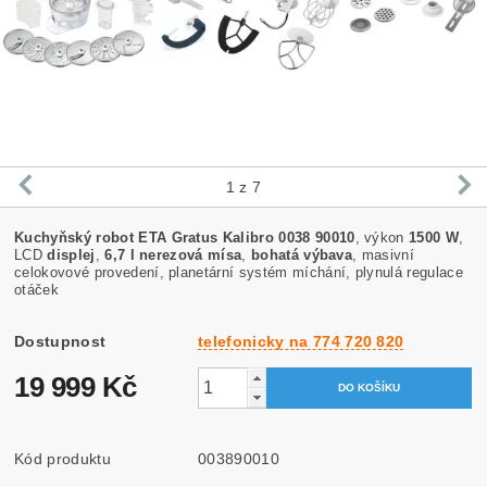
1
z 7
Kuchyňský robot ETA Gratus Kalibro 0038 90010
, výkon
1500 W
,
LCD
displej
,
6,7 l nerezová mísa
,
bohatá výbava
, masivní
celokovové provedení, planetární systém míchání, plynulá regulace
otáček
Dostupnost
telefonicky na 774 720 820
19 999 Kč
Kód produktu
003890010