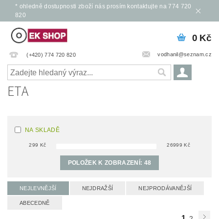
* ohledně dostupnosti zboží nás prosím kontaktujte na 774 720
820
0 Kč
vodhanil@seznam.cz
(+420) 774 720 820
ETA
NA SKLADĚ
299
Kč
26999
Kč
POLOŽEK K ZOBRAZENÍ:
48
NEJLEVNĚJŠÍ
NEJDRAŽŠÍ
NEJPRODÁVANĚJŠÍ
ABECEDNĚ
1
2