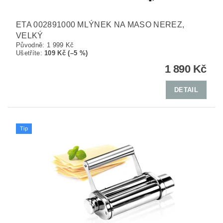
ETA 002891000 MLÝNEK NA MASO NEREZ,
VELKÝ
Původně:
1 999 Kč
Ušetříte
:
109 Kč (–5 %)
1 890 Kč
DETAIL
Tip