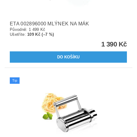
ETA 002896000 MLÝNEK NA MÁK
Původně:
1 499 Kč
Ušetříte
:
109 Kč (–7 %)
1 390 Kč
Tip