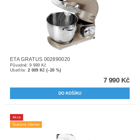
ETA GRATUS 002890020
Původně:
9 999 Kč
Ušetříte
:
2 009 Kč (–20 %)
7 990 Kč
Akce
Doprava zdarma