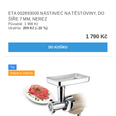
ETA 002893000 NÁSTAVEC NA TĚSTOVINY, DO
ŠÍŘE 7 MM, NEREZ
Původně:
1 999 Kč
Ušetříte
:
209 Kč (–10 %)
1 790 Kč
Tip
Doprava zdarma