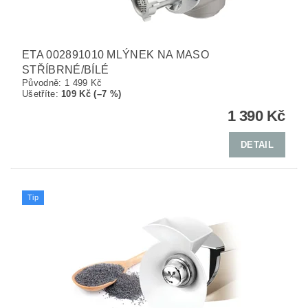
ETA 002891010 MLÝNEK NA MASO
STŘÍBRNÉ/BÍLÉ
Původně:
1 499 Kč
Ušetříte
:
109 Kč (–7 %)
1 390 Kč
DETAIL
Tip