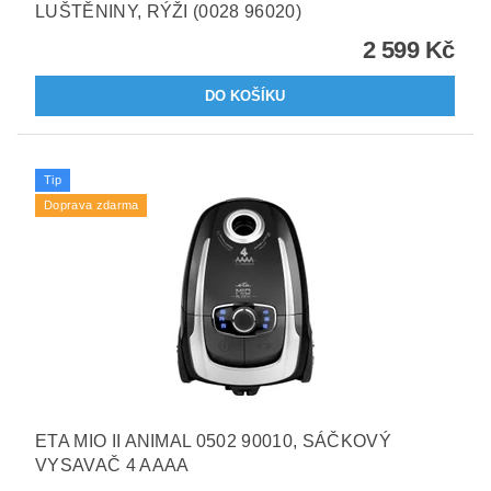
LUŠTĚNINY, RÝŽI (0028 96020)
2 599 Kč
Tip
Doprava zdarma
ETA MIO II ANIMAL 0502 90010, SÁČKOVÝ
VYSAVAČ 4 AAAA