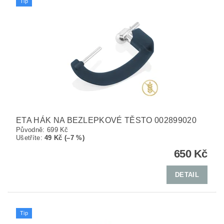
Tip
ETA HÁK NA BEZLEPKOVÉ TĚSTO 002899020
Původně:
699 Kč
Ušetříte
:
49 Kč (–7 %)
650 Kč
DETAIL
Tip