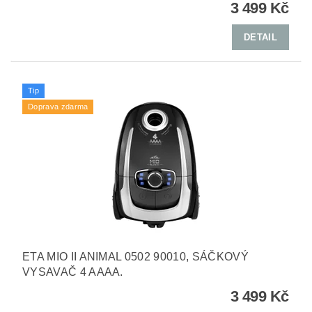
3 499 Kč
DETAIL
Tip
Doprava zdarma
ETA MIO II ANIMAL 0502 90010, SÁČKOVÝ
VYSAVAČ 4 AAAA.
3 499 Kč