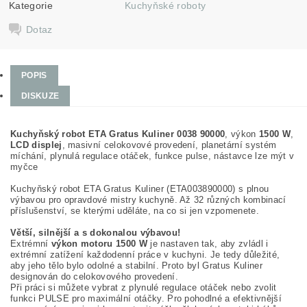
Kategorie
Kuchyňské roboty
Dotaz
POPIS
DISKUZE
Kuchyňský robot ETA Gratus Kuliner 0038 90000
, výkon
1500 W
,
LCD displej
, masivní celokovové provedení, planetární systém
míchání, plynulá regulace otáček, funkce pulse, nástavce lze mýt v
myčce
Kuchyňský robot ETA Gratus Kuliner (ETA003890000) s plnou
výbavou pro opravdové mistry kuchyně. Až 32 různých kombinací
příslušenství, se kterými uděláte, na co si jen vzpomenete.
Větší, silnější a s dokonalou výbavou!
Extrémní
výkon motoru 1500 W
je nastaven tak, aby zvládl i
extrémní zatížení každodenní práce v kuchyni. Je tedy důležité,
aby jeho tělo bylo odolné a stabilní. Proto byl Gratus Kuliner
designován do celokovového provedení.
Při práci si můžete vybrat z plynulé regulace otáček nebo zvolit
funkci PULSE pro maximální otáčky. Pro pohodlné a efektivnější