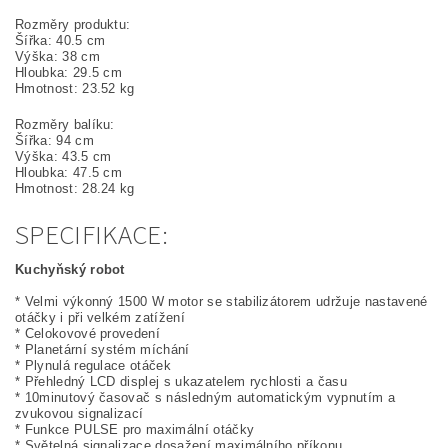
Rozměry produktu:
Šířka: 40.5 cm
Výška: 38 cm
Hloubka: 29.5 cm
Hmotnost: 23.52 kg
Rozměry balíku:
Šířka: 94 cm
Výška: 43.5 cm
Hloubka: 47.5 cm
Hmotnost: 28.24 kg
SPECIFIKACE:
Kuchyňský robot
* Velmi výkonný 1500 W motor se stabilizátorem udržuje nastavené
otáčky i při velkém zatížení
* Celokovové provedení
* Planetární systém míchání
* Plynulá regulace otáček
* Přehledný LCD displej s ukazatelem rychlosti a času
* 10minutový časovač s následným automatickým vypnutím a
zvukovou signalizací
* Funkce PULSE pro maximální otáčky
* Světelná signalizace dosažení maximálního příkonu