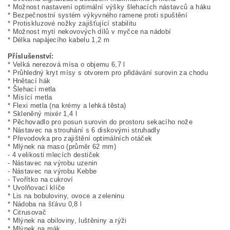
* Možnost nastavení optimální výšky šlehacích nástavců a háku
* Bezpečnostní systém výkyvného ramene proti spuštění
* Protiskluzové nožky zajišťující stabilitu
* Možnost mytí nekovových dílů v myčce na nádobí
* Délka napájecího kabelu 1,2 m
Příslušenství:
* Velká nerezová mísa o objemu 6,7 l
* Průhledný kryt mísy s otvorem pro přidávání surovin za chodu
* Hnětací hák
* Šlehací metla
* Mísící metla
* Flexi metla (na krémy a lehká těsta)
* Skleněný mixér 1,4 l
* Pěchovadlo pro posun surovin do prostoru sekacího nože
* Nástavec na strouhání s 6 diskovými struhadly
* Převodovka pro zajištění optimálních otáček
* Mlýnek na maso (průměr 62 mm)
- 4 velikosti mlecích destiček
- Nástavec na výrobu uzenin
- Nástavec na výrobu Kebbe
- Tvořítko na cukroví
* Uvolňovací klíče
* Lis na bobuloviny, ovoce a zeleninu
* Nádoba na šťávu 0,8 l
* Citrusovač
* Mlýnek na obiloviny, luštěniny a rýži
* Mlýnek na mák