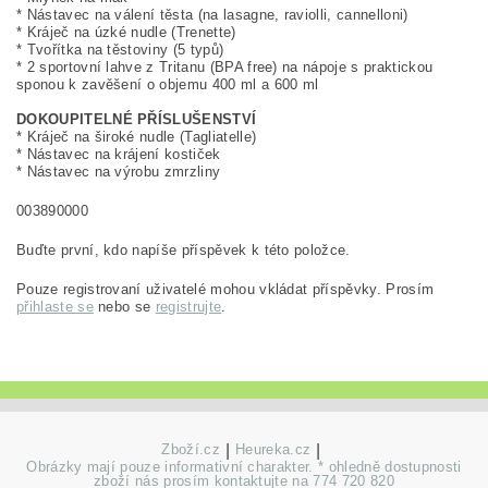
* Nástavec na válení těsta (na lasagne, raviolli, cannelloni)
* Kráječ na úzké nudle (Trenette)
* Tvořítka na těstoviny (5 typů)
* 2 sportovní lahve z Tritanu (BPA free) na nápoje s praktickou
sponou k zavěšení o objemu 400 ml a 600 ml
DOKOUPITELNÉ PŘÍSLUŠENSTVÍ
* Kráječ na široké nudle (Tagliatelle)
* Nástavec na krájení kostiček
* Nástavec na výrobu zmrzliny
003890000
Buďte první, kdo napíše příspěvek k této položce.
Pouze registrovaní uživatelé mohou vkládat příspěvky. Prosím
přihlaste se
nebo se
registrujte
.
Zboží.cz
|
Heureka.cz
|
Obrázky mají pouze informativní charakter. * ohledně dostupnosti
zboží nás prosím kontaktujte na 774 720 820