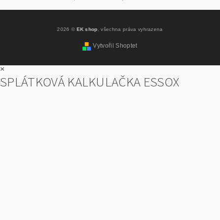
2026 ©
EK shop
, všechna práva vyhrazena
Vytvořil Shoptet
×
SPLÁTKOVÁ KALKULAČKA ESSOX