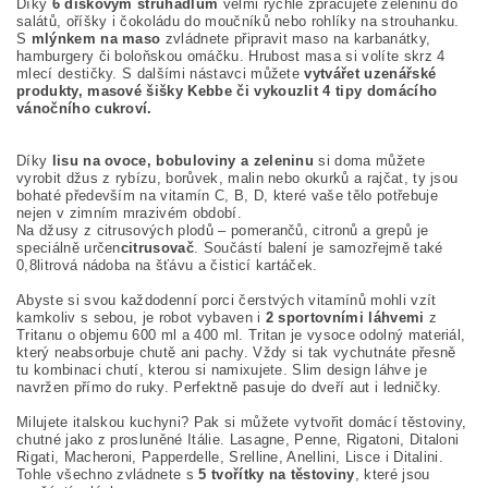
Díky
6 diskovým struhadlům
velmi rychle zpracujete zeleninu do
salátů, oříšky i čokoládu do moučníků nebo rohlíky na strouhanku.
S
mlýnkem na maso
zvládnete připravit maso na karbanátky,
hamburgery či boloňskou omáčku. Hrubost masa si volíte skrz 4
mlecí destičky. S dalšími nástavci můžete
vytvářet uzenářské
produkty, masové šišky Kebbe či vykouzlit 4 tipy domácího
vánočního cukroví.
Díky
lisu na ovoce, bobuloviny a zeleninu
si doma můžete
vyrobit džus z rybízu, borůvek, malin nebo okurků a rajčat, ty jsou
bohaté především na vitamín C, B, D, které vaše tělo potřebuje
nejen v zimním mrazivém období.
Na džusy z citrusových plodů – pomerančů, citronů a grepů je
speciálně určen
citrusovač
. Součástí balení je samozřejmě také
0,8litrová nádoba na šťávu a čisticí kartáček.
Abyste si svou každodenní porci čerstvých vitamínů mohli vzít
kamkoliv s sebou, je robot vybaven i
2 sportovními láhvemi
z
Tritanu o objemu 600 ml a 400 ml. Tritan je vysoce odolný materiál,
který neabsorbuje chutě ani pachy. Vždy si tak vychutnáte přesně
tu kombinaci chutí, kterou si namixujete. Slim design láhve je
navržen přímo do ruky. Perfektně pasuje do dveří aut i ledničky.
Milujete italskou kuchyni? Pak si můžete vytvořit domácí těstoviny,
chutné jako z prosluněné Itálie. Lasagne, Penne, Rigatoni, Ditaloni
Rigati, Macheroni, Papperdelle, Srelline, Anellini, Lisce i Ditalini.
Tohle všechno zvládnete s
5 tvořítky na těstoviny
, které jsou