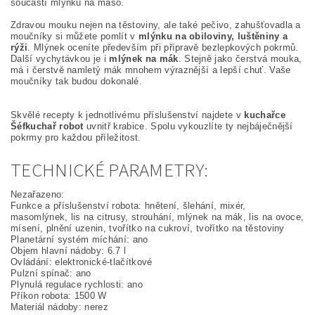
součástí mlýnku na maso.
Zdravou mouku nejen na těstoviny, ale také pečivo, zahušťovadla a
moučníky si můžete pomlít v
mlýnku na obiloviny, luštěniny a
rýži
. Mlýnek oceníte především při přípravě bezlepkových pokrmů.
Další vychytávkou je i
mlýnek na mák
. Stejně jako čerstvá mouka,
má i čerstvě namletý mák mnohem výraznější a lepší chuť. Vaše
moučníky tak budou dokonalé.
Skvělé recepty k jednotlivému příslušenství najdete v
kuchařce
Šéfkuchař robot
uvnitř krabice. Spolu vykouzlíte ty nejbáječnější
pokrmy pro každou příležitost.
TECHNICKÉ PARAMETRY:
Nezařazeno:
Funkce a příslušenství robota: hnětení, šlehání, mixér,
masomlýnek, lis na citrusy, strouhání, mlýnek na mák, lis na ovoce,
mísení, plnění uzenin, tvořítko na cukroví, tvořítko na těstoviny
Planetární systém míchání: ano
Objem hlavní nádoby: 6.7 l
Ovládání: elektronické-tlačítkové
Pulzní spínač: ano
Plynulá regulace rychlosti: ano
Příkon robota: 1500 W
Materiál nádoby: nerez