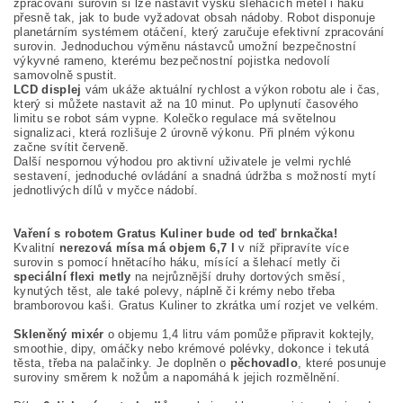
zpracování surovin si lze nastavit výšku šlehacích metel i háků
přesně tak, jak to bude vyžadovat obsah nádoby. Robot disponuje
planetárním systémem otáčení, který zaručuje efektivní zpracování
surovin. Jednoduchou výměnu nástavců umožní bezpečnostní
výkyvné rameno, kterému bezpečnostní pojistka nedovolí
samovolně spustit.
LCD displej
vám ukáže aktuální rychlost a výkon robotu ale i čas,
který si můžete nastavit až na 10 minut. Po uplynutí časového
limitu se robot sám vypne. Kolečko regulace má světelnou
signalizaci, která rozlišuje 2 úrovně výkonu. Při plném výkonu
začne svítit červeně.
Další nespornou výhodou pro aktivní uživatele je velmi rychlé
sestavení, jednoduché ovládání a snadná údržba s možností mytí
jednotlivých dílů v myčce nádobí.
Vaření s robotem Gratus Kuliner bude od teď brnkačka!
Kvalitní
nerezová mísa má objem 6,7 l
v níž připravíte více
surovin s pomocí hnětacího háku, mísící a šlehací metly či
speciální flexi metly
na nejrůznější druhy dortových směsí,
kynutých těst, ale také polevy, náplně či krémy nebo třeba
bramborovou kaši. Gratus Kuliner to zkrátka umí rozjet ve velkém.
Skleněný mixér
o objemu 1,4 litru vám pomůže připravit koktejly,
smoothie, dipy, omáčky nebo krémové polévky, dokonce i tekutá
těsta, třeba na palačinky. Je doplněn o
pěchovadlo
, které posunuje
suroviny směrem k nožům a napomáhá k jejich rozmělnění.