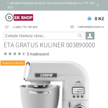
* ohledně dostupnosti zboží nás prosím kontaktujte na 774 720
820
0 Kč
vodhanil@seznam.cz
(+420) 774 720 820
ETA GRATUS KULINER 003890000
5 hodnocení
Doprava zdarma