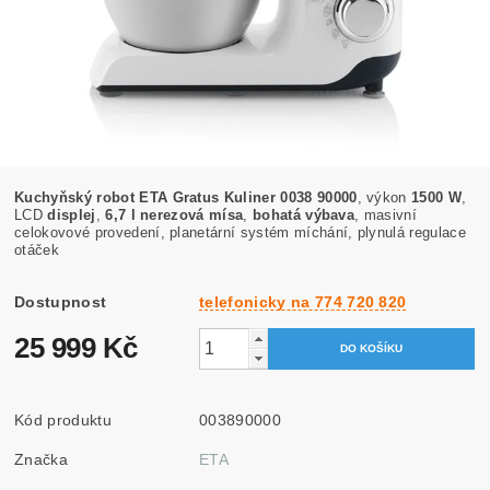
Kuchyňský robot ETA Gratus Kuliner 0038 90000
, výkon
1500 W
,
LCD
displej
,
6,7 l nerezová mísa
,
bohatá výbava
, masivní
celokovové provedení, planetární systém míchání, plynulá regulace
otáček
Dostupnost
telefonicky na 774 720 820
25 999 Kč
Kód produktu
003890000
Značka
ETA