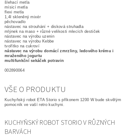
šlehací metla
mísicí metla
flexi metla
1,4l skleněný mixér
pěchovadlo
nástavec na strouhání + disková struhadla
mlýnek na maso + různé velikosti mlecích destiček
nástavec na výrobu uzenin
nástavec na výrobu Kebbe
tvořítko na cukroví
nástavec na výrobu domácí zmrzliny, ledového krému i
mraženého jogurtu
multifunkční sekáček potravin
002890064
VŠE O PRODUKTU
Kuchyňský robot ETA Storio s příkonem 1200 W bude skvělým
pomocník ve vaší retro kuchyni.
KUCHYŇSKÝ ROBOT STORIO V RŮZNÝCH
BARVÁCH