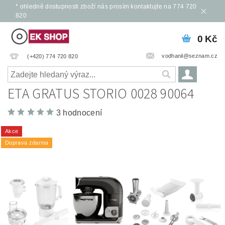
* ohledně dostupnosti zboží nás prosím kontaktujte na 774 720
820
0 Kč
vodhanil@seznam.cz
(+420) 774 720 820
ETA GRATUS STORIO 0028 90064
3 hodnocení
Akce
Doprava zdarma