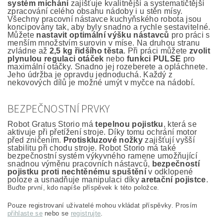
systém míchání
zajišťuje kvalitnější a systematičtější
zpracování celého obsahu nádoby i u stěn mísy.
Všechny pracovní nástavce kuchyňského robota jsou
koncipovány tak, aby byly snadno a rychle sestavitelné.
Můžete
nastavit optimální výšku nástavců
pro práci s
menším množstvím surovin v míse. Na druhou stranu
zvládne až
2,5 kg řidšího těsta
. Při práci můžete
zvolit
plynulou regulaci otáček
nebo
funkci PULSE
pro
maximální otáčky. Snadno jej rozeberete a opláchnete.
Jeho údržba je opravdu jednoduchá. Každý z
nekovových dílů je možné umýt v myčce na nádobí.
BEZPEČNOSTNÍ PRVKY
Robot Gratus Storio má
tepelnou pojistku
, která se
aktivuje při přetížení stroje. Díky tomu ochrání motor
před zničením.
Protiskluzové nožky
zajišťují vyšší
stabilitu při chodu stroje. Robot Storio má také
bezpečnostní systém výkyvného ramene umožňující
snadnou výměnu pracovních nástavců,
bezpečností
pojistku proti nechtěnému spuštění
v odklopené
poloze a usnadňuje manipulaci díky
aretační pojistce
.
Buďte první, kdo napíše příspěvek k této položce.
Pouze registrovaní uživatelé mohou vkládat příspěvky. Prosím
přihlaste se
nebo se
registrujte
.