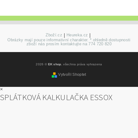
Zboží.cz
|
Heureka.cz
|
Obrázky mají pouze informativní charakter. * ohledně dostupnosti
zboží nás prosím kontaktujte na 774 720 820
2026 ©
EK shop
, všechna práva vyhrazena
Vytvořil Shoptet
×
SPLÁTKOVÁ KALKULAČKA ESSOX