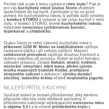
Pečete rádi a jste k tomu zastánce
retro stylu
? Pak je
pro vás
kuchyňský robot Gratus Storio
vhodným
společníkem do kuchyně. Zamilujete si ho na první
pohled. Ke kuchyňskému robotu si pořiďte další výrobky
z
kolekce STORIO
a vybavte si tak celou kuchyň v retro
stylu. V kolekci STORIO, kromě
kuchyňského robotu
,
naleznete
nerezovou rychlovarnou konvici
,
topinkovač
a
chladničku
.
Gratus Storio je velmi výkonný kuchyňský robot s
příkonem 1200 W
.
Motor se stabilizátorem
udržuje
nastavené otáčky i při velkém zatížení. Masivní
celokovové provedení
zajišťuje dlouhou životnost a
dobrou stabilitou při provozu. Robot se pyšní bohatou
základní výbavou. Zvládá
šlehání
,
mísení
,
hnětení
,
mixování
,
strouhání
,
mletí masa
,
plnění uzenin
,
tvorbu masových trubiček Kebbe
,
protlačení
strojového cukroví
a dokonce i
výrobu domácí
zmrzliny
,
ledového krému
včetně
mraženého jogurtu
.
NEJLEPŠÍ PŘÍTEL V KUCHYNI
Součástí balení je bohaté příslušenství, díky kterému
připravíte všechny vaše oblíbené pochutiny, V
příslušenství naleznete velkokapacitní
nerezovou mísu
o objemu 5,5 l
a to včetně
průhledného krytu
s