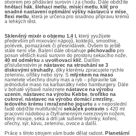
otvorem pro přidávání surovin i za chodu. Dále obdržíte
hnětací hák
,
šlehací metlu
,
mísící metlu
,
klíč pro
snadné nastavení optimální výšky nástavců v míse
,
flexi metlu
, která je určena pro snadnou přípravu krémů
a lehkých těst.
Skleněný mixér o objemu 1,4 l,
který využijete
především při mixování nápojů, koktejlů, smoothie,
polévek, pomazánek či přesnídávek. Ovšem to ještě
stále není vše. Balení dále obsahuje
pěchovadlo
pro
posun větších kusů surovin do prostoru sekacího nože,
40 ml odměrku
a
uvolňovací klíč
. Dalším
příslušenstvím je
nástavec na strouhání se 3
diskovými struhadly
, díky kterému zpracujete rychle
zeleninu, oříšky nebo sýry. S
mlýnkem na maso
namelete všechny druhy mas a ryb – připravíte tak
jednoduše maso na karbanátky nebo hamburgery. Dále
v bohaté výbavě naleznete
nástavce na výrobu
uzenin
,
nástavec na výrobu Kebbe
,
tvořítko na
cukroví
,
nástavec na výrobu domácí zmrzliny,
ledového krému i mraženého jogurtu
a v neposlední
řadě obdržíte multifunkční
sekáček potravin
s 420 ml
pracovní nádobou a čtyřramenným nerezovým nožem,
který mixuje, seká a drtí jak sušené bylinky, koření,
ořechy, sýr, kávu, zeleninu, ovoce a další.
Práce s tímto strojem vám bude dělat radost.
Planetární