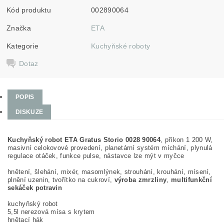
Kód produktu
002890064
Značka
ETA
Kategorie
Kuchyňské roboty
Dotaz
POPIS
DISKUZE
Kuchyňský robot ETA Gratus Storio 0028 90064
, příkon 1 200 W,
masivní celokovové provedení, planetární systém míchání, plynulá
regulace otáček, funkce pulse, nástavce lze mýt v myčce
hnětení, šlehání, mixér, masomlýnek, strouhání, krouhání, mísení,
plnění uzenin, tvořítko na cukroví,
výroba zmrzliny
,
multifunkční
sekáček potravin
kuchyňský robot
5,5l nerezová mísa s krytem
hnětací hák