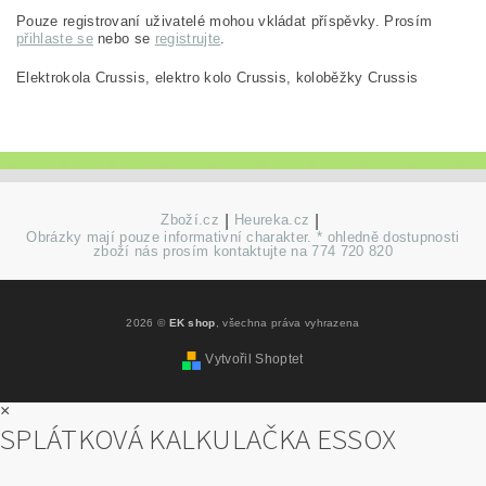
Pouze registrovaní uživatelé mohou vkládat příspěvky. Prosím
přihlaste se
nebo se
registrujte
.
Elektrokola Crussis, elektro kolo Crussis, koloběžky Crussis
Zboží.cz
|
Heureka.cz
|
Obrázky mají pouze informativní charakter. * ohledně dostupnosti
zboží nás prosím kontaktujte na 774 720 820
2026 ©
EK shop
, všechna práva vyhrazena
Vytvořil Shoptet
×
SPLÁTKOVÁ KALKULAČKA ESSOX