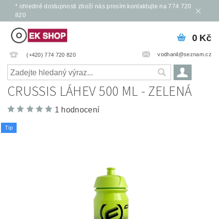
* ohledně dostupnosti zboží nás prosím kontaktujte na 774 720
820
0 Kč
vodhanil@seznam.cz
(+420) 774 720 820
CRUSSIS LÁHEV 500 ML - ZELENÁ
1 hodnocení
Tip