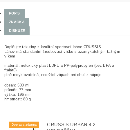
POPIS
ZNAČKA
DISKUZE
Doplňujte tekutiny z kvalitní sportovní lahve CRUSSIS.
Láhev má standardní šroubovací víčko s uzamykatelným tažným
víkem.
materiál: netoxický plast LDPE a PP-polypropylen (bez BPA a
ftalátů)
plně recyklovatelná, nedržící zápach ani chuť z nápoje
obsah: 500 ml
průměr: 77 mm
výška: 196 mm
hmotnost: 80 g
CRUSSIS URBAN 4.2,
Doprava zdarma