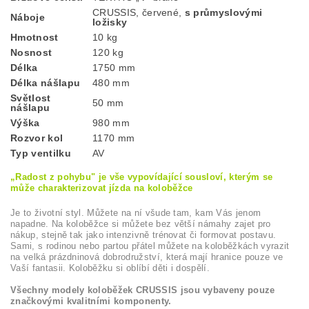
CRUSSIS, červené,
s průmyslovými
Náboje
ložisky
Hmotnost
10 kg
Nosnost
120 kg
Délka
1750 mm
Délka nášlapu
480 mm
Světlost
50 mm
nášlapu
Výška
980 mm
Rozvor kol
1170 mm
Typ ventilku
AV
„Radost z pohybu" je vše vypovídající sousloví, kterým se
může charakterizovat jízda na koloběžce
Je to životní styl. Můžete na ní všude tam, kam Vás jenom
napadne. Na koloběžce si můžete bez větší námahy zajet pro
nákup, stejně tak jako intenzivně trénovat či formovat postavu.
Sami, s rodinou nebo partou přátel můžete na koloběžkách vyrazit
na velká prázdninová dobrodružství, která mají hranice pouze ve
Vaší fantasii. Koloběžku si oblíbí děti i dospělí.
Všechny modely koloběžek CRUSSIS jsou vybaveny pouze
značkovými kvalitními komponenty.