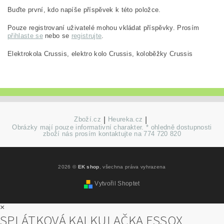
Buďte první, kdo napíše příspěvek k této položce.
Pouze registrovaní uživatelé mohou vkládat příspěvky. Prosím
přihlaste se
nebo se
registrujte
.
Elektrokola Crussis, elektro kolo Crussis, koloběžky Crussis
Zboží.cz
|
Heureka.cz
|
Obrázky mají pouze informativní charakter. * ohledně dostupnosti
zboží nás prosím kontaktujte na 774 720 820
2026 ©
EK shop
, všechna práva vyhrazena
Vytvořil Shoptet
×
SPLÁTKOVÁ KALKULAČKA ESSOX