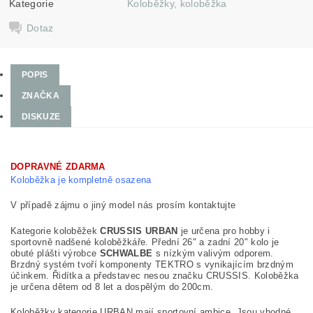
Kategorie
Koloběžky, koloběžka
Dotaz
POPIS
ZNAČKA
DISKUZE
DOPRAVNÉ ZDARMA
Koloběžka je kompletně osazena
V případě zájmu o jiný model nás prosím kontaktujte
Kategorie koloběžek
CRUSSIS URBAN
je určena pro hobby i
sportovně nadšené koloběžkáře. Přední 26" a zadní 20" kolo je
obuté plášti výrobce
SCHWALBE
s nízkým valivým odporem.
Brzdný systém tvoří komponenty TEKTRO s vynikajícím brzdným
účinkem. Řidítka a představec nesou značku CRUSSIS. Koloběžka
je určena dětem od 8 let a dospělým do 200cm.
Koloběžky kategorie URBAN mají sportovní ambice. Jsou vhodné