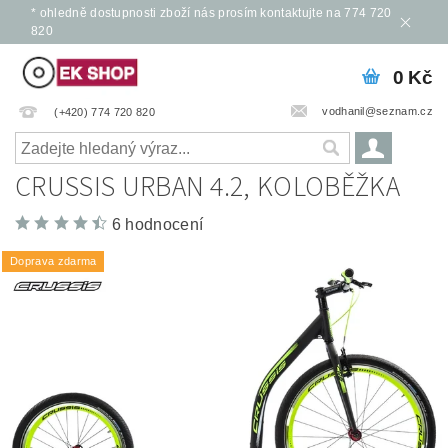
* ohledně dostupnosti zboží nás prosím kontaktujte na 774 720
820
0 Kč
vodhanil@seznam.cz
(+420) 774 720 820
CRUSSIS URBAN 4.2, KOLOBĚŽKA
6 hodnocení
Doprava zdarma