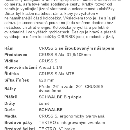
do města, asfaltové nebo šotolinové cesty. Krátký rozvor kol
zaručuje vynikající jízdní vlastnosti a ovladatelnost koloběžky.
Důraz byl kladen na tuhost rámu, který je vyztužen v
nejnamáhanější části koloběžky. Výsledkem toho je, že síla při
odrazu je koncentrovaná pouze na jízdu směrem dopředu bez
nežádoucích ztrát energie. Koloběžka je rychlá a perfektně
ovladatelná i ve vyšších rychlostech. Design je hravý a přesně
vystihuje to o čem koloběžky CRUSSIS jsou, o radosti z jízdy.
Rám
CRUSSIS
se šroubovaným nášlapem
Představec
CRUSSIS Alu, 31,8/105mm
Vidlice
CRUSSIS
Hlavové složení
Ahead 1 1/8
Řidítka
CRUSSIS Alu MTB
Šířka řídítek
620 mm
Přední 26“ a zadní 20“, CRUSSIS
Ráfky
dvoustěnné
Pláště
SCHWALBE
Big Apple
Dráty
černé
Duše
SCHWALBE
Madla
CRUSSIS, ergonomicky tvarovaná
Brzdové páky
TEKTRO s integrovaným zvonkem
Brzdové čelisti
TEKTRO „V“ brake