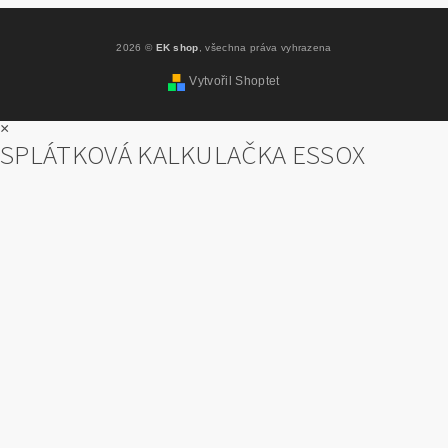
2026 ©
EK shop
, všechna práva vyhrazena
Vytvořil Shoptet
×
SPLÁTKOVÁ KALKULAČKA ESSOX