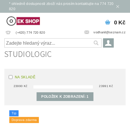
* ohledně dostupnosti zboží nás prosím kontaktujte na 774 720
820
0 Kč
vodhanil@seznam.cz
(+420) 774 720 820
STUDIOLOGIC
NA SKLADĚ
23990
Kč
23991
Kč
POLOŽEK K ZOBRAZENÍ:
1
Tip
Doprava zdarma