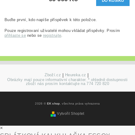
Buďte první, kdo napíše příspěvek k této položce.
Pouze registrovaní uživatelé mohou vkládat příspěvky. Prosím
přihlaste se
nebo se
registrujte
.
Zboží.cz
|
Heureka.cz
|
Obrázky mají pouze informativní charakter. * ohledně dostupnosti
zboží nás prosím kontaktujte na 774 720 820
2026 ©
EK shop
, všechna práva vyhrazena
Vytvořil Shoptet
×