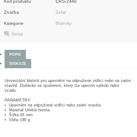
Kód produktu
CRS-2440
Značka
Zefal
Kategorie
Blatníky
Dotaz
POPIS
DISKUZE
Univerzální blatník pro upevnění na odpružené vidlici nebo na zadní
stavbě. Dodáván se spoilerem, který lze upevnit vpředu nebo
vzadu.
PARAMETRY
• Upevnění na odpružené vidlici nebo zadní stavba
• Materiál Umělá hmota
• Šířka 65 mm
• Váha 190 g