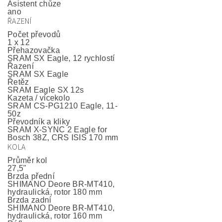
Asistent chůze
ano
ŘAZENÍ
Počet převodů
1 x 12
Přehazovačka
SRAM SX Eagle, 12 rychlostí
Řazení
SRAM SX Eagle
Řetěz
SRAM Eagle SX 12s
Kazeta / vícekolo
SRAM CS-PG1210 Eagle, 11-
50z
Převodník a kliky
SRAM X-SYNC 2 Eagle for
Bosch 38Z, CRS ISIS 170 mm
KOLA
Průměr kol
27,5"
Brzda přední
SHIMANO Deore BR-MT410,
hydraulická, rotor 180 mm
Brzda zadní
SHIMANO Deore BR-MT410,
hydraulická, rotor 160 mm