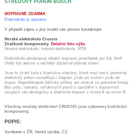
STŘEDOVÝ POHON BOSCH
DOPRAVNÉ ZDARMA
Elektrokolo je osazeno
V případě zájmu o jiný model nás prosím kontaktujte
Horské elektrokolo Crussis
Značkové komponenty.
Detailní foto výše.
Horské elektrokolo, horská elektrokola, MTB
Elektrokola představují ideální dopravní prostředek pro lidi, kteří
chtějí být aktivní a nechtějí zbytečně plýtvat silami.
Jsou to jízdní kola s klasickou stavbou, která mají navíc pomocný
elektrický pohon usnadňující šlapání, jízdu po rovině i jízdu do
kopce. Nepotřebujete řidičský průkaz ani utrácet za pohonné hmoty.
Bez potu, námahy, výfukových plynů a zpoždění v dopravních
zácpách vás ekologicky a efektivně dopraví z místa A na místo B.
Všechny modely elektrokol CRUSSIS jsou vybaveny kvalitními
komponenty.
POPIS:
Vyrobeno v ČR, česká výroba, CZ