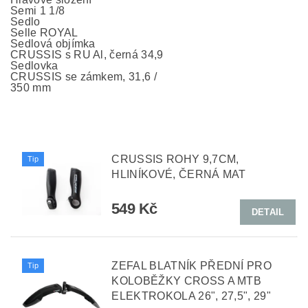
Semi 1 1/8
Sedlo
Selle ROYAL
Sedlová objímka
CRUSSIS s RU Al, černá 34,9
Sedlovka
CRUSSIS se zámkem, 31,6 /
350 mm
CRUSSIS ROHY 9,7CM,
Tip
HLINÍKOVÉ, ČERNÁ MAT
549 Kč
DETAIL
ZEFAL BLATNÍK PŘEDNÍ PRO
Tip
KOLOBĚŽKY CROSS A MTB
ELEKTROKOLA 26", 27,5", 29"