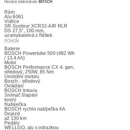
Horské elektrokolo
BOSCH
Rám
Alu 6061
Vidlice
SR-Suntour XCR32-AIR RLR
DS 27,5", 100 mm,
uzamykatelná z řídítek
POHON
Baterie
BOSCH Powertube 500 (482 Wh
/ 13,4 Ah)
Motor
BOSCH Performance CX 4. gen,
středový, 250W, 85 Nm
Umístění motoru
Bosch - středový
Ovládání
BOSCH Intuvia
Snímač šlapání
torzní
Nabíječka
BOSCH rychlo nabíječka 4A
Dojezd
až 130 km
Pedály
WELLGO, alu s odrazkou