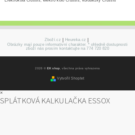
Elektrokola Crussis, elektro kolo Crussis, koloběžky Crussis
Zboží.cz
|
Heureka.cz
|
Obrázky mají pouze informativní charakter. * ohledně dostupnosti
zboží nás prosím kontaktujte na 774 720 820
2026 ©
EK shop
, všechna práva vyhrazena
Vytvořil Shoptet
×
SPLÁTKOVÁ KALKULAČKA ESSOX