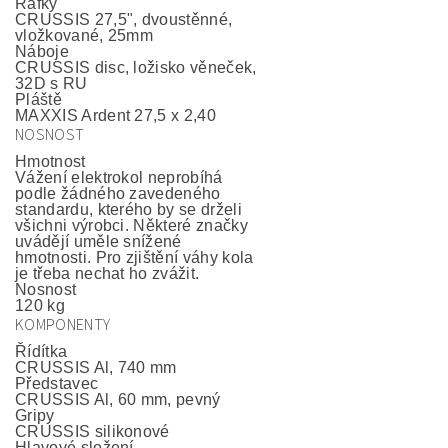
Ráfky
CRUSSIS 27,5", dvoustěnné,
vložkované, 25mm
Náboje
CRUSSIS disc, ložisko věneček,
32D s RU
Pláště
MAXXIS Ardent 27,5 x 2,40
NOSNOST
Hmotnost
Vážení elektrokol neprobíhá
podle žádného zavedeného
standardu, kterého by se drželi
všichni výrobci. Některé značky
uvádějí uměle snížené
hmotnosti. Pro zjištění váhy kola
je třeba nechat ho zvážit.
Nosnost
120 kg
KOMPONENTY
Řídítka
CRUSSIS Al, 740 mm
Představec
CRUSSIS Al, 60 mm, pevný
Gripy
CRUSSIS silikonové
Hlavové složení