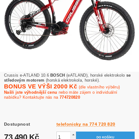
Crussis e-ATLAND 10.6
BOSCH
(eATLAND), horské elektrokolo
se
středovým motorem
(horská elektrokola, horské).
BONUS VE VÝŠI 2000 Kč
(dle vlastního výběru)
Našli jste výhodnější cenu
nebo máte zájem o individuální
nabídku? Kontaktujte nás na
774720820
Dostupnost
telefonicky na 774 720 820
73 490 Kč