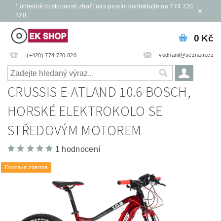
* ohledně dostupnosti zboží nás prosím kontaktujte na 774 720
820
0 Kč
vodhanil@seznam.cz
(+420) 774 720 820
CRUSSIS E-ATLAND 10.6 BOSCH,
HORSKÉ ELEKTROKOLO SE
STŘEDOVÝM MOTOREM
1 hodnocení
Doprava zdarma