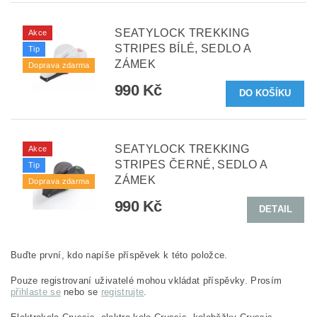
SEATYLOCK TREKKING
Akce
STRIPES BÍLÉ, SEDLO A
Tip
ZÁMEK
Doprava zdarma
990 Kč
SEATYLOCK TREKKING
Akce
STRIPES ČERNÉ, SEDLO A
Tip
ZÁMEK
Doprava zdarma
990 Kč
DETAIL
Buďte první, kdo napíše příspěvek k této položce.
Pouze registrovaní uživatelé mohou vkládat příspěvky. Prosím
přihlaste se
nebo se
registrujte
.