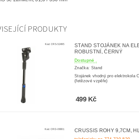
ISEJÍCÍ PRODUKTY
Kód:
CRS-52495
STAND STOJÁNEK NA ELE
ROBUSTNÍ, ČERNÝ
Dostupné .
Značka:
Stand
Stojánek vhodný pro elektrokola 
(řetězové vzpěře)
499 Kč
Kód:
CRD-09001
CRUSSIS ROHY 9,7CM, H