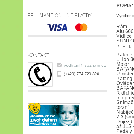
POPIS:
PŘIJÍMÁME ONLINE PLATBY
Vyrobeno
Rám
Alu 606
Vidlice
SUNTOU
POHON
KONTAKT
Baterie
Li-Ion 
Motor
vodhanil
@
seznam.cz
BAFANG
Umístěn
(+420) 774 720 820
Bafang 
Ovládán
BAFANG 
Řídící 
Integro
Snímač 
torzní
Nabíječ
2 A (so
Dojezd
až 115 
Pedály