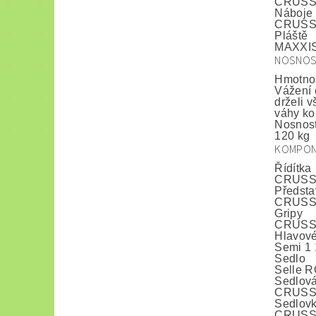
CRUSSI
Náboje
CRUSSIS
Pláště
MAXXIS 
NOSNO
Hmotno
Vážení 
drželi 
váhy ko
Nosnos
120 kg
KOMPON
Řídítka
CRUSSI
Předsta
CRUSSI
Gripy
CRUSSI
Hlavové
Semi 1 
Sedlo
Selle 
Sedlová
CRUSSIS
Sedlov
CRUSSI