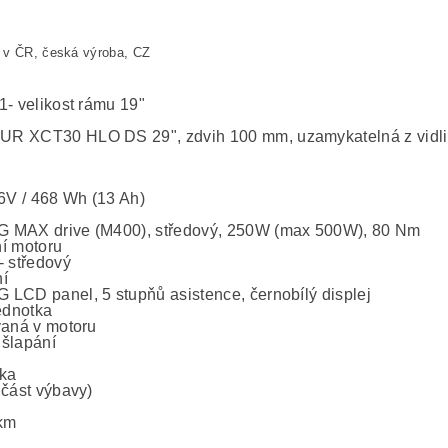
 v ČR, česká výroba, CZ
1- velikost rámu 19"
R XCT30 HLO DS 29", zdvih 100 mm, uzamykatelná z vidli
36V / 468 Wh (13 Ah)
 MAX drive (M400), středový, 250W (max 500W), 80 Nm
í motoru
- středový
í
LCD panel, 5 stupňů asistence, černobílý displej
jednotka
vaná v motoru
šlapání
ka
učást výbavy)
km