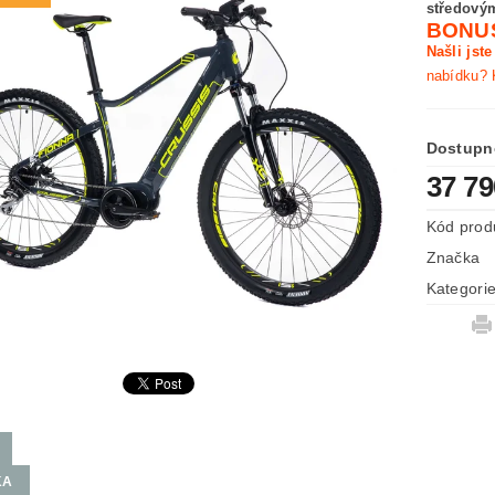
středov
BONUS
Našli jst
nabídku? 
Dostupn
37 7
Kód prod
Značka
Kategori
KA