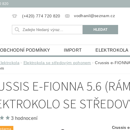
0 820
vodhanil@seznam.cz
(+420) 774 720 820
OBCHODNÍ PODMÍNKY
IMPORT
ELEKTROKOLA
OBĚŽKY
ELEKTROKOLOBĚŽKY
HUDEBNINY
Elektrokola
Elektrokola se středovým pohonem
Crussis e-FIONNA 
em
ŮCKY
ESSOX PODMÍNKY NÁKUPU NA SPLÁTKY
USSIS E-FIONNA 5.6 (RÁM
EKTROKOLO SE STŘEDO
3 hodnocení
Crussis 
 zdarma