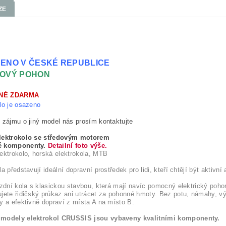
ZE
ENO V ČESKÉ REPUBLICE
OVÝ POHON
NÉ ZDARMA
lo je osazeno
 zájmu o jiný model nás prosím kontaktujte
lektrokolo se středovým motorem
é komponenty.
Detailní foto výše.
ektrokolo, horská elektrokola, MTB
a představují ideální dopravní prostředek pro lidi, kteří chtějí být aktivní
ízdní kola s klasickou stavbou, která mají navíc pomocný elektrický pohon
jete řidičský průkaz ani utrácet za pohonné hmoty. Bez potu, námahy, 
y a efektivně dopraví z místa A na místo B.
modely elektrokol CRUSSIS jsou vybaveny kvalitními komponenty.