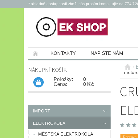
* ohledně dostupnosti zboží nás prosím kontaktujte na 774 72
KONTAKTY
NAPIŠTE NÁM
PŘÍSLUŠENSTVÍ PRO ELEKTROKOLA A KOL
NÁKUPNÍ KOŠÍK
motor
JÍZDNÍ KOLA
*
OCHRANNÉ POM
Položky:
0
Cena:
0 Kč
CR
EL
IMPORT
ELEKTROKOLA
MĚSTSKÁ ELEKTROKOLA
Doprava