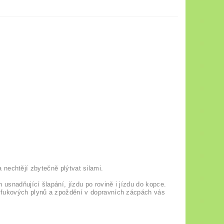
 a nechtějí zbytečně plýtvat silami.
 usnadňující šlapání, jízdu po rovině i jízdu do kopce.
výfukových plynů a zpoždění v dopravních zácpách vás