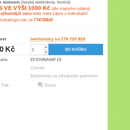
ým motorem
(horská elektrokola, horské).
 VE VÝŠI 1000 Kč
(dle vlastního výběru)
e výhodnější cenu
nebo máte zájem o individuální
Kontaktujte nás na
774720820
ost
telefonicky na 774 720 820
90 Kč
uktu
EFIONNA56F19
Crussis
e
Elektrokola se středovým pohonem
Tisk
Dotaz