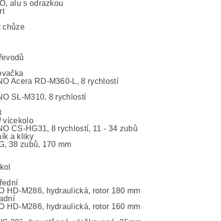
, alu s odrazkou
rt
t chůze
řevodů
ovačka
 Acera RD-M360-L, 8 rychlostí
 SL-M310, 8 rychlostí
8
/ vícekolo
 CS-HG31, 8 rychlostí, 11 - 34 zubů
ík a kliky
, 38 zubů, 170 mm
kol
řední
HD-M286, hydraulická, rotor 180 mm
adní
HD-M286, hydraulická, rotor 160 mm