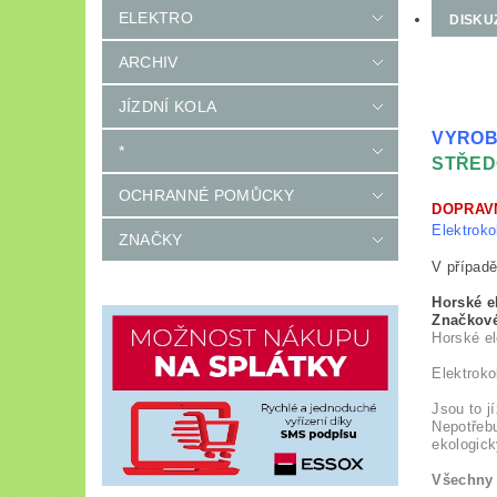
ELEKTRO
DISKU
ARCHIV
JÍZDNÍ KOLA
VYROB
*
STŘED
OCHRANNÉ POMŮCKY
DOPRAV
Elektroko
ZNAČKY
V případě
Horské e
Značkov
Horské el
Elektrokol
Jsou to j
Nepotřebu
ekologick
Všechny 