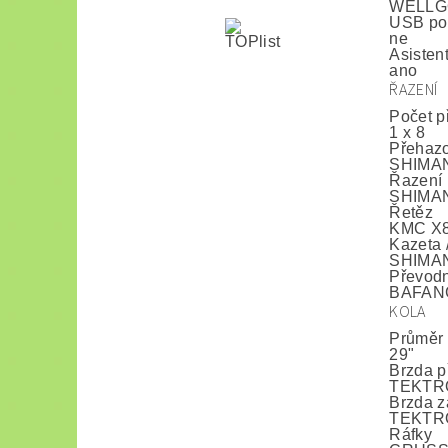
WELLGO
USB po
ne
Asisten
ano
ŘAZENÍ
Počet p
1 x 8
Přehaz
SHIMANO
Řazení
SHIMANO
Řetěz
KMC X
Kazeta 
SHIMANO
Převodn
BAFANG
KOLA
Průměr 
29"
Brzda p
TEKTRO 
Brzda z
TEKTRO 
Ráfky