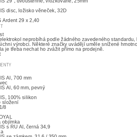
S 29", dvoustěnné, vložkované, 25mm
 disc, ložisko věneček, 32D
Ardent 29 x 2,40
ST
st
elektrokol neprobíhá podle žádného zavedeného standardu, 
všichni výrobci. Některé značky uvádějí uměle snížené hmotnos
la je třeba nechat ho zvážit přímo na prodejně.
t
ENTY
S Al, 700 mm
vec
S Al, 60 mm, pevný
S, 100% silikon
 složení
1/8
ROYAL
 objímka
 s RU Al, černá 34,9
ka
S se zámkem, 31,6 / 350 mm