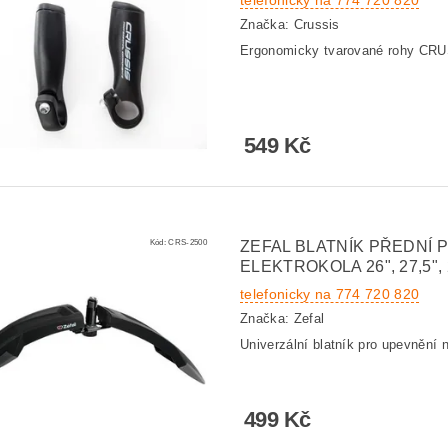
telefonicky na 774 720 820
Značka:
Crussis
Ergonomicky tvarované rohy CRUS
549 Kč
Kód:
CRS-2500
ZEFAL BLATNÍK PŘEDNÍ 
ELEKTROKOLA 26", 27,5", 
telefonicky na 774 720 820
Značka:
Zefal
Univerzální blatník pro upevnění n
499 Kč