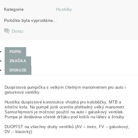
Kategorie
Hustilky
Položka byla vyprodána...
Dotaz
POPIS
ZNAČKA
DISKUZE
Duopístová pumpička s velkým čitelným manometrem pro auto i
galuskové ventilky
Hustilka duopístové konstrukce vhodná pro koloběžky, MTB a
silniční kola. Na pumpě jistě oceníte přehledný velký manometr.
Samozřejmostí je možnost použití na auto i galuskový ventilek.
Pumpa je dodávána včetně držáku pod košík na láhev a šrouby.
DUOPÍST na všechny druhy ventilků (AV – moto, FV – galuskový,
DV – klasický)