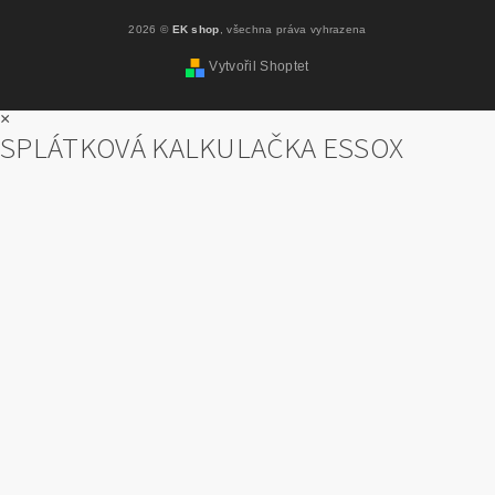
2026 ©
EK shop
, všechna práva vyhrazena
Vytvořil Shoptet
×
SPLÁTKOVÁ KALKULAČKA ESSOX