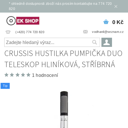
* ohledně dostupnosti zboží nás prosím kontaktujte na 774 720
820
0 Kč
vodhanil@seznam.cz
(+420) 774 720 820
CRUSSIS HUSTILKA PUMPIČKA DUO
TELESKOP HLINÍKOVÁ, STŘÍBRNÁ
1 hodnocení
Tip