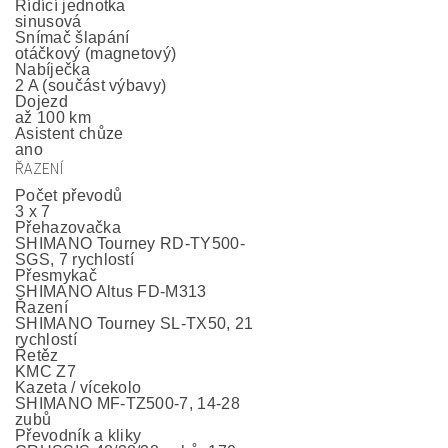
Řídící jednotka
sinusová
Snímač šlapání
otáčkový (magnetový)
Nabíječka
2 A (součást výbavy)
Dojezd
až 100 km
Asistent chůze
ano
ŘAZENÍ
Počet převodů
3 x 7
Přehazovačka
SHIMANO Tourney RD-TY500-
SGS, 7 rychlostí
Přesmykač
SHIMANO Altus FD-M313
Řazení
SHIMANO Tourney SL-TX50, 21
rychlostí
Řetěz
KMC Z7
Kazeta / vícekolo
SHIMANO MF-TZ500-7, 14-28
zubů
Převodník a kliky