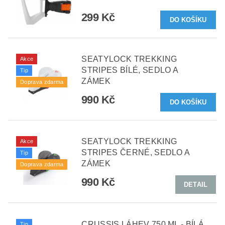
299 Kč
SEATYLOCK TREKKING
Akce
STRIPES BÍLÉ, SEDLO A
Tip
ZÁMEK
Doprava zdarma
990 Kč
SEATYLOCK TREKKING
Akce
STRIPES ČERNÉ, SEDLO A
Tip
ZÁMEK
Doprava zdarma
990 Kč
DETAIL
CRUSSIS LÁHEV 750 ML - BÍLÁ
Tip