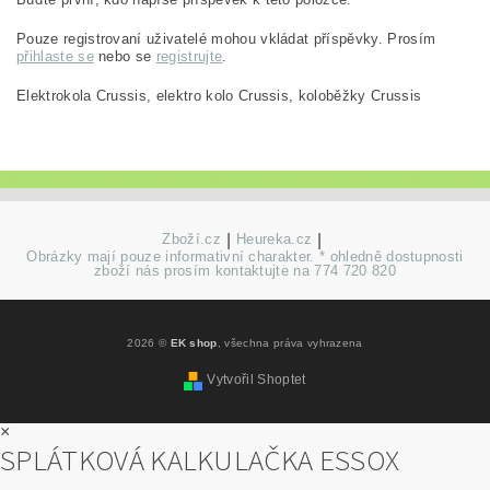
Pouze registrovaní uživatelé mohou vkládat příspěvky. Prosím
přihlaste se
nebo se
registrujte
.
Elektrokola Crussis, elektro kolo Crussis, koloběžky Crussis
Zboží.cz
|
Heureka.cz
|
Obrázky mají pouze informativní charakter. * ohledně dostupnosti
zboží nás prosím kontaktujte na 774 720 820
2026 ©
EK shop
, všechna práva vyhrazena
Vytvořil Shoptet
×
SPLÁTKOVÁ KALKULAČKA ESSOX