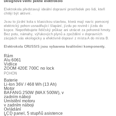
Designově velmi pěkné elektrokolo
Elektrokola představují ideální dopravní prostředek pro lidi, kteří
chtějí být aktivní.
Jsou to jízdní kola s klasickou stavbou, která mají navíc pomocný
elektrický pohon usnadňující šlapání, jízdu po rovině i jízdu do
kopce. Nepotřebujete řidičský průkaz ani utrácet za pohonné hmoty.
Bez potu, námahy, výfukových plynů a zpoždění v dopravních
zácpách vás ekologicky a efektivně dopraví z místa A do místa B.
Elektrokola CRUSSIS jsou vybavena kvalitními komponenty.
Rám
Alu 6061
Vidlice
ZOOM 420E 700C no lock
POHON
Baterie
Li-Ion 36V / 468 Wh (13 Ah)
Motor
BAFANG 250W (MAX 500W), v
zadním náboji
Umístění motoru
v zadním náboji
Ovládání
LCD panel, 5 stupňů asistence