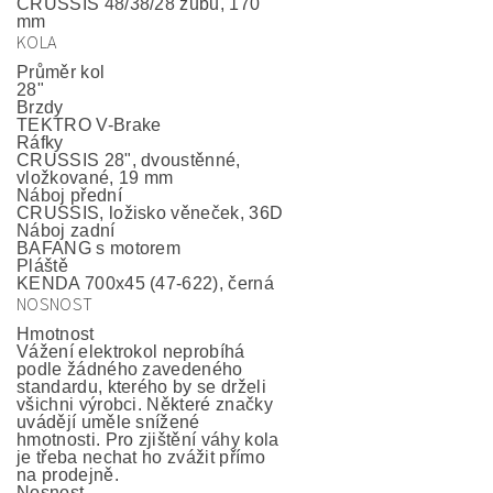
CRUSSIS 48/38/28 zubů, 170
mm
KOLA
Průměr kol
28"
Brzdy
TEKTRO V-Brake
Ráfky
CRUSSIS 28", dvoustěnné,
vložkované, 19 mm
Náboj přední
CRUSSIS, ložisko věneček, 36D
Náboj zadní
BAFANG s motorem
Pláště
KENDA 700x45 (47-622), černá
NOSNOST
Hmotnost
Vážení elektrokol neprobíhá
podle žádného zavedeného
standardu, kterého by se drželi
všichni výrobci. Některé značky
uvádějí uměle snížené
hmotnosti. Pro zjištění váhy kola
je třeba nechat ho zvážit přímo
na prodejně.
Nosnost