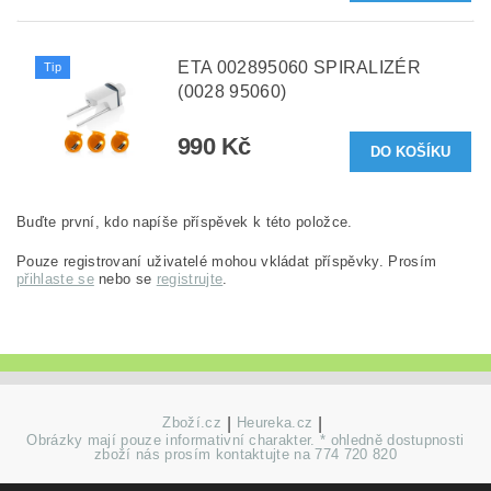
ETA 002895060 SPIRALIZÉR
Tip
(0028 95060)
990 Kč
Buďte první, kdo napíše příspěvek k této položce.
Pouze registrovaní uživatelé mohou vkládat příspěvky. Prosím
přihlaste se
nebo se
registrujte
.
Zboží.cz
|
Heureka.cz
|
Obrázky mají pouze informativní charakter. * ohledně dostupnosti
zboží nás prosím kontaktujte na 774 720 820