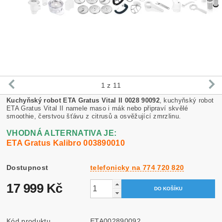
1
z 11
Kuchyňský robot ETA Gratus Vital II 0028 90092
, kuchyňský robot
ETA Gratus Vital II namele maso i mák nebo připraví skvělé
smoothie, čerstvou šťávu z citrusů a osvěžující zmrzlinu.
VHODNÁ ALTERNATIVA JE:
ETA Gratus Kalibro 003890010
Dostupnost
telefonicky na 774 720 820
17 999 Kč
Kód produktu
ETA002890092