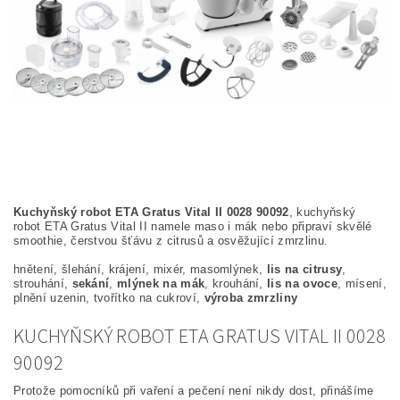
Kuchyňský robot ETA Gratus Vital II 0028 90092
, kuchyňský
robot ETA Gratus Vital II namele maso i mák nebo připraví skvělé
smoothie, čerstvou šťávu z citrusů a osvěžující zmrzlinu.
hnětení, šlehání, krájení, mixér, masomlýnek,
lis na citrusy
,
strouhání,
sekání
,
mlýnek na mák
, krouhání,
lis na ovoce
, mísení,
plnění uzenin, tvořítko na cukroví,
výroba zmrzliny
KUCHYŇSKÝ ROBOT ETA GRATUS VITAL II 0028
90092
Protože pomocníků při vaření a pečení není nikdy dost, přinášíme