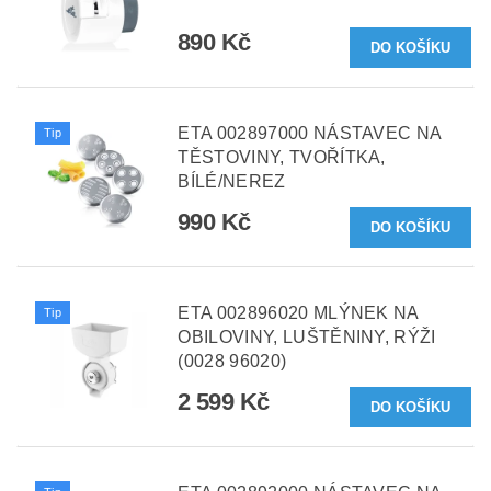
890 Kč
ETA 002897000 NÁSTAVEC NA
Tip
TĚSTOVINY, TVOŘÍTKA,
BÍLÉ/NEREZ
990 Kč
ETA 002896020 MLÝNEK NA
Tip
OBILOVINY, LUŠTĚNINY, RÝŽI
(0028 96020)
2 599 Kč