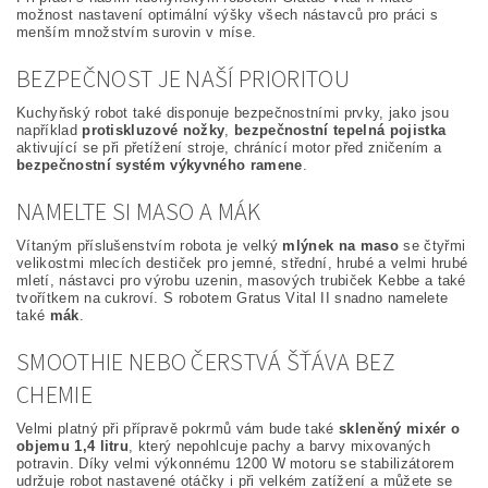
možnost nastavení optimální výšky všech nástavců pro práci s
menším množstvím surovin v míse.
BEZPEČNOST JE NAŠÍ PRIORITOU
Kuchyňský robot také disponuje bezpečnostními prvky, jako jsou
například
protiskluzové nožky
,
bezpečnostní tepelná pojistka
aktivující se při přetížení stroje, chránící motor před zničením a
bezpečnostní systém výkyvného ramene
.
NAMELTE SI MASO A MÁK
Vítaným příslušenstvím robota je velký
mlýnek na maso
se čtyřmi
velikostmi mlecích destiček pro jemné, střední, hrubé a velmi hrubé
mletí, nástavci pro výrobu uzenin, masových trubiček Kebbe a také
tvořítkem na cukroví. S robotem Gratus Vital II snadno namelete
také
mák
.
SMOOTHIE NEBO ČERSTVÁ ŠŤÁVA BEZ
CHEMIE
Velmi platný při přípravě pokrmů vám bude také
skleněný mixér o
objemu 1,4 litru
, který nepohlcuje pachy a barvy mixovaných
potravin. Díky velmi výkonnému 1200 W motoru se stabilizátorem
udržuje robot nastavené otáčky i při velkém zatížení a můžete se