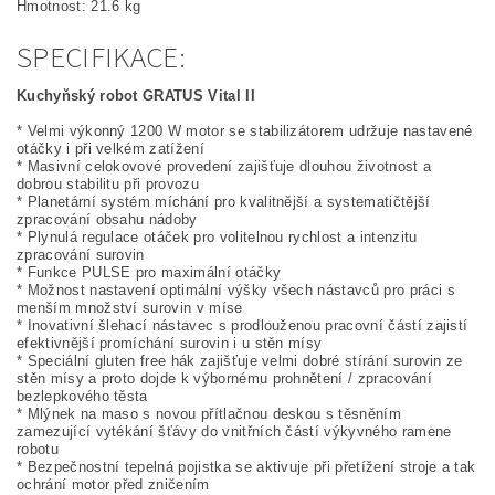
Hmotnost: 21.6 kg
SPECIFIKACE:
Kuchyňský robot GRATUS Vital II
* Velmi výkonný 1200 W motor se stabilizátorem udržuje nastavené
otáčky i při velkém zatížení
* Masivní celokovové provedení zajišťuje dlouhou životnost a
dobrou stabilitu při provozu
* Planetární systém míchání pro kvalitnější a systematičtější
zpracování obsahu nádoby
* Plynulá regulace otáček pro volitelnou rychlost a intenzitu
zpracování surovin
* Funkce PULSE pro maximální otáčky
* Možnost nastavení optimální výšky všech nástavců pro práci s
menším množství surovin v míse
* Inovativní šlehací nástavec s prodlouženou pracovní částí zajistí
efektivnější promíchání surovin i u stěn mísy
* Speciální gluten free hák zajišťuje velmi dobré stírání surovin ze
stěn mísy a proto dojde k výbornému prohnětení / zpracování
bezlepkového těsta
* Mlýnek na maso s novou přítlačnou deskou s těsněním
zamezující vytékání šťávy do vnitřních částí výkyvného ramene
robotu
* Bezpečnostní tepelná pojistka se aktivuje při přetížení stroje a tak
ochrání motor před zničením