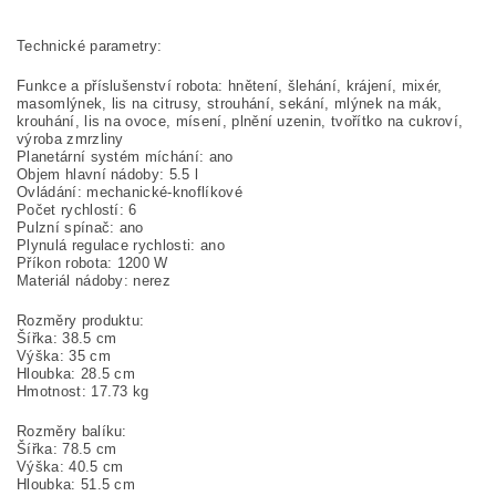
Technické parametry:
Funkce a příslušenství robota: hnětení, šlehání, krájení, mixér,
masomlýnek, lis na citrusy, strouhání, sekání, mlýnek na mák,
krouhání, lis na ovoce, mísení, plnění uzenin, tvořítko na cukroví,
výroba zmrzliny
Planetární systém míchání: ano
Objem hlavní nádoby: 5.5 l
Ovládání: mechanické-knoflíkové
Počet rychlostí: 6
Pulzní spínač: ano
Plynulá regulace rychlosti: ano
Příkon robota: 1200 W
Materiál nádoby: nerez
Rozměry produktu:
Šířka: 38.5 cm
Výška: 35 cm
Hloubka: 28.5 cm
Hmotnost: 17.73 kg
Rozměry balíku:
Šířka: 78.5 cm
Výška: 40.5 cm
Hloubka: 51.5 cm