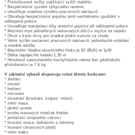
* Protiskluzové nožky zajišťující vyšší stabilitu
* Bezpečnostní systém výkyvného ramene:
• Umožňuje snadnou výměnu pracovních nástavců
• Obsahuje bezpečnostní pojistku proti nechtěnému spuštění v
odklopené poloze
• Usnadňuje manipulaci díky aretační pojistce při odklopené poloze
* Možnost mytí jednotlivých nekovových dílců v myčce na nádobí
* Otvor v krytu mísy pro snadné plnění surovin za chodu
* Velmi rychlé sestavení pracovních nástavců, jednoduché ovládání
a snadná údržba
* Maximální hladina akustického hluku je 82 dB(A) re 1pW
* Délka napájecího kabelu 1,35 m
* Hmotnost samostatného kuchyňského robota bez jakéhokoliv
příslušenství je 7,6 kg
V základní výbavě disponuje robot těmito funkcemi:
* šlehání
* mísení
* hnětení
* mixování
* strouhání (krouhání, krájení, trhání)
* mletí masa
* plnění uzenin
* tvorba masových trubiček Kebbe
* protláčení strojového cukroví
* lisování ovoce, bobulovin a zeleniny
* lisování citrusových plodů
* mletí máku