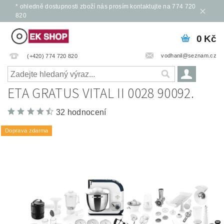
* ohledně dostupnosti zboží nás prosím kontaktujte na 774 720
820
0 Kč
vodhanil@seznam.cz
(+420) 774 720 820
ETA GRATUS VITAL II 0028 90092.
32 hodnocení
Doprava zdarma