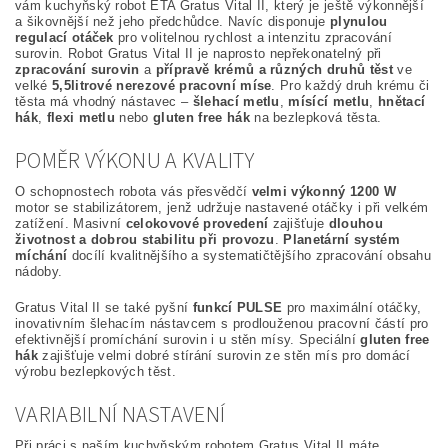
vám kuchyňský robot ETA Gratus Vital II, který je ještě výkonnější
a šikovnější než jeho předchůdce. Navíc disponuje
plynulou
regulací otáček
pro volitelnou rychlost a intenzitu zpracování
surovin. Robot Gratus Vital II je naprosto nepřekonatelný při
zpracování surovin
a
přípravě krémů a různých druhů těst
ve
velké
5,5litrové nerezové pracovní míse
. Pro každý druh krému či
těsta má vhodný nástavec –
šlehací metlu
,
mísící metlu
,
hnětací
hák
,
flexi metlu
nebo
gluten free hák
na bezlepková těsta.
POMĚR VÝKONU A KVALITY
O schopnostech robota vás přesvědčí
velmi výkonný 1200 W
motor se stabilizátorem, jenž udržuje nastavené otáčky i při velkém
zatížení. Masivní
celokovové provedení
zajišťuje
dlouhou
životnost a dobrou stabilitu při provozu
.
Planetární systém
míchání
docílí kvalitnějšího a systematičtějšího zpracování obsahu
nádoby.
Gratus Vital II se také pyšní
funkcí PULSE
pro maximální otáčky,
inovativním šlehacím nástavcem s prodlouženou pracovní částí pro
efektivnější promíchání surovin i u stěn mísy. Speciální
gluten free
hák
zajišťuje velmi dobré stírání surovin ze stěn mís pro domácí
výrobu bezlepkových těst.
VARIABILNÍ NASTAVENÍ
Při práci s naším kuchyňským robotem Gratus Vital II máte