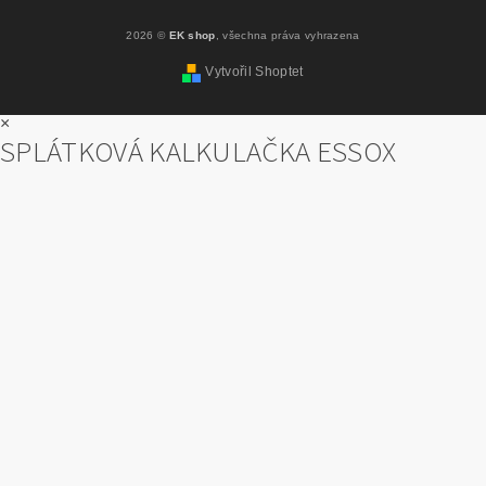
2026 ©
EK shop
, všechna práva vyhrazena
Vytvořil Shoptet
×
SPLÁTKOVÁ KALKULAČKA ESSOX