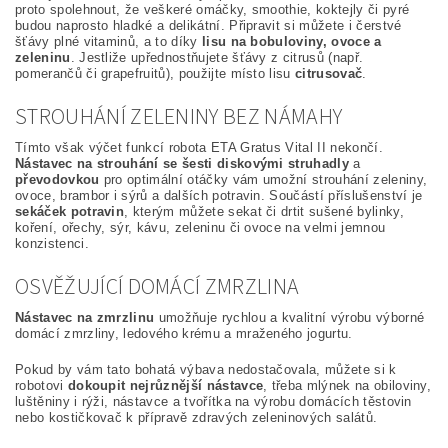
proto spolehnout, že veškeré omáčky, smoothie, koktejly či pyré
budou naprosto hladké a delikátní. Připravit si můžete i čerstvé
šťávy plné vitaminů, a to díky
lisu na bobuloviny, ovoce a
zeleninu
. Jestliže upřednostňujete šťávy z citrusů (např.
pomerančů či grapefruitů), použijte místo lisu
citrusovač
.
STROUHÁNÍ ZELENINY BEZ NÁMAHY
Tímto však výčet funkcí robota ETA Gratus Vital II nekončí.
Nástavec na strouhání se šesti diskovými struhadly
a
převodovkou
pro optimální otáčky vám umožní strouhání zeleniny,
ovoce, brambor i sýrů a dalších potravin. Součástí příslušenství je
sekáček potravin
, kterým můžete sekat či drtit sušené bylinky,
koření, ořechy, sýr, kávu, zeleninu či ovoce na velmi jemnou
konzistenci.
OSVĚŽUJÍCÍ DOMÁCÍ ZMRZLINA
Nástavec na zmrzlinu
umožňuje rychlou a kvalitní výrobu výborné
domácí zmrzliny, ledového krému a mraženého jogurtu.
Pokud by vám tato bohatá výbava nedostačovala, můžete si k
robotovi
dokoupit nejrůznější nástavce
, třeba mlýnek na obiloviny,
luštěniny i rýži, nástavce a tvořítka na výrobu domácích těstovin
nebo kostičkovač k přípravě zdravých zeleninových salátů.