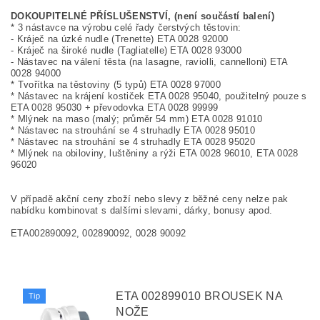
DOKOUPITELNÉ PŘÍSLUŠENSTVÍ, (není součástí balení)
* 3 nástavce na výrobu celé řady čerstvých těstovin:
- Kráječ na úzké nudle (Trenette) ETA 0028 92000
- Kráječ na široké nudle (Tagliatelle) ETA 0028 93000
- Nástavec na válení těsta (na lasagne, raviolli, cannelloni) ETA
0028 94000
* Tvořítka na těstoviny (5 typů) ETA 0028 97000
* Nástavec na krájení kostiček ETA 0028 95040, použitelný pouze s
ETA 0028 95030 + převodovka ETA 0028 99999
* Mlýnek na maso (malý; průměr 54 mm) ETA 0028 91010
* Nástavec na strouhání se 4 struhadly ETA 0028 95010
* Nástavec na strouhání se 4 struhadly ETA 0028 95020
* Mlýnek na obiloviny, luštěniny a rýži ETA 0028 96010, ETA 0028
96020
V případě akční ceny zboží nebo slevy z běžné ceny nelze pak
nabídku kombinovat s dalšími slevami, dárky, bonusy apod.
ETA002890092, 002890092, 0028 90092
ETA 002899010 BROUSEK NA
Tip
NOŽE