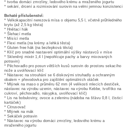
* tvorba domáci zmrzliny, ledového krému a mraženého jogurtu
* sekání, drcení a rozmixování surovin na velmi jemnou konzistenci
Bohaté příslušenství:
* Velkokapacitní nerezová mísa o objemu 5,5 l, včetně průhledného
krytu (až 2,5 kg těsta)
* Hnětací hák
* Šlehací metla
* Mísící metla
* Flexi metla (na krémy a lehká těsta)
* Gluten free hák (na bezlepková těsta)
* Klíč pro snadné nastavení optimální výšky nástavců v míse
* Skleněný mixér 1,4 l (nepohlcuje pachy a barvy mixovaných
potravin)
* Pěchovadlo pro posun větších kusů surovin do prostoru sekacího
nože a uvolňovací klíč
* Nástavec na strouhání se 6 diskovými struhadly a ochranným
obalem + převodovka pro zajištění optimálních otáček
* Mlýnek na maso o průměru 62 mm (4 velikosti mlecích destiček,
nástavec na výrobu uzenin, nástavec na výrobu Kebbe, tvořítko na
cukroví, pěchovadlo, násypka, uvolňovací klíč)
* Lis na bobuloviny, ovoce a zeleninu (nádoba na šťávu 0,8 l, čisticí
kartáček)
* Citrusovač
* Mlýnek na mák
* Sekáček potravin
* Nástavec na výrobu domáci zmrzliny, ledového krému a
mraženého jogurtu