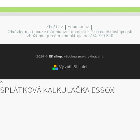
Zboží.cz
|
Heureka.cz
|
Obrázky mají pouze informativní charakter. * ohledně dostupnosti
zboží nás prosím kontaktujte na 774 720 820
2026 ©
EK shop
, všechna práva vyhrazena
Vytvořil Shoptet
×
SPLÁTKOVÁ KALKULAČKA ESSOX