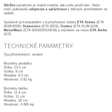
Údržba
spiralizéru je stejně snadná, jako jeho používání. Nože
stačí jednoduše
odejmout a opláchnout
s běžným prostředkem na
nádobí.
Spiralizér je kompatibilní s kuchyňskými roboty
ETA Gratus
(ETA
0028/0038),
Gratussino
(ETA 0023),
Gustus
(ETA 0128/1128),
Meno/Mezo
(ETA 0030/0033/0034) a mlýnkem na maso
ETA Ambo
2075
TECHNICKÉ PARAMETRY:
Typ příslušenství: ostatní
Rozměry produktu:
Šířka: 23.5 cm
Výška: 8 cm
Hloubka: 8.5 cm
Hmotnost: 0.62 kg
Rozměry balíku:
Šířka: 11.4 cm
Výška: 11 cm
Hloubka: 26 cm
Hmotnost: 0.805 kg