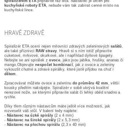
spiralizérem ETA
připravíte raz dva. Nástavec je určen pro
kuchyňské roboty ETA
, nebude vám tak zabírat cenné místo na
kuchyňské lince.
HRAVĚ ZDRAVĚ
Spiralizér ETA ocení nejen milovníci zdravých zeleninových
salátů
,
ale také příznivci
RAW stravy
. Hravě si s ním totiž připravíte
cuketové, mrkvové, okurkové, ale i například dýňové špagety.
Nebojte se ani spirálek z
ovoce
, jako jsou jablka, hrušky, ananas či
mango.Objevujte
nespočet kombinací
, jak z ovoce a zeleniny
vykouzlit chutné a zdravé spirálky, které jistě přijdou na chuť i
dětem
.
Zpracovávat můžete ovoce a zeleninu
do průměru 42 mm
, větší
kousky předtím nakrájejte. Spiralizér v sobě ukrývá kvalitní
nerezové nože, se kterými připravíte salát či lehký oběd snadno a
rychle.
Díky třem různým nástavcům máte ještě více možností, jak
rozveselit váš stůl. V balení tedy najdete:
-
Nástavec na úzké spirály
(2 x 4 mm)
-
Nástavec na široké spirály
(2 x 5,3 mm)
-
Nástavec na plochou spirálu
(2,3 x 40 mm)