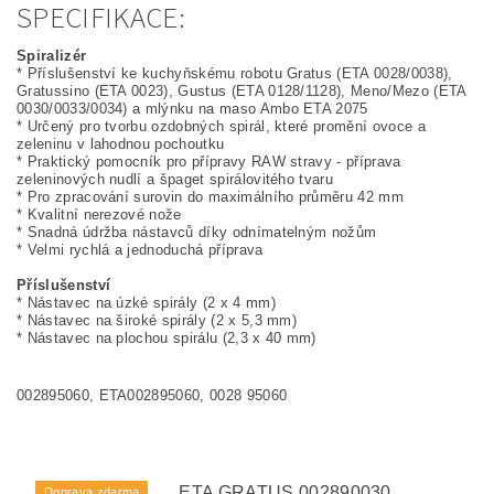
SPECIFIKACE:
Spiralizér
* Příslušenství ke kuchyňskému robotu Gratus (ETA 0028/0038),
Gratussino (ETA 0023), Gustus (ETA 0128/1128), Meno/Mezo (ETA
0030/0033/0034) a mlýnku na maso Ambo ETA 2075
* Určený pro tvorbu ozdobných spirál, které promění ovoce a
zeleninu v lahodnou pochoutku
* Praktický pomocník pro přípravy RAW stravy - příprava
zeleninových nudlí a špaget spirálovitého tvaru
* Pro zpracování surovin do maximálního průměru 42 mm
* Kvalitní nerezové nože
* Snadná údržba nástavců díky odnímatelným nožům
* Velmi rychlá a jednoduchá příprava
Příslušenství
* Nástavec na úzké spirály (2 x 4 mm)
* Nástavec na široké spirály (2 x 5,3 mm)
* Nástavec na plochou spirálu (2,3 x 40 mm)
002895060, ETA002895060, 0028 95060
ETA GRATUS 002890030.
Doprava zdarma