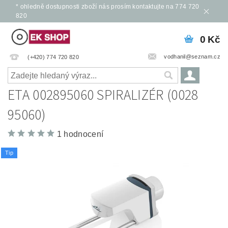
* ohledně dostupnosti zboží nás prosím kontaktujte na 774 720
820
0 Kč
vodhanil@seznam.cz
(+420) 774 720 820
ETA 002895060 SPIRALIZÉR (0028
95060)
1 hodnocení
Tip