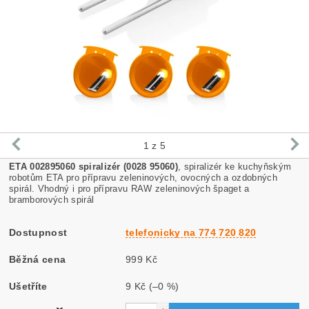
1
z 5
ETA 002895060 spiralizér (0028 95060)
, spiralizér ke kuchyňským
robotům ETA pro přípravu zeleninových, ovocných a ozdobných
spirál. Vhodný i pro přípravu RAW zeleninových špaget a
bramborových spirál
Dostupnost
telefonicky na 774 720 820
Běžná cena
999 Kč
Ušetříte
9 Kč
(–0 %)