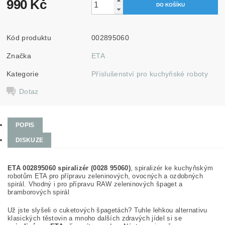
990 Kč
Kód produktu
002895060
Značka
ETA
Kategorie
Příslušenství pro kuchyňské roboty
Dotaz
POPIS
DISKUZE
ETA 002895060 spiralizér (0028 95060)
, spiralizér ke kuchyňským
robotům ETA pro přípravu zeleninových, ovocných a ozdobných
spirál. Vhodný i pro přípravu RAW zeleninových špaget a
bramborových spirál
Už jste slyšeli o cuketových špagetách? Tuhle lehkou alternativu
klasických těstovin a mnoho dalších zdravých jídel si se