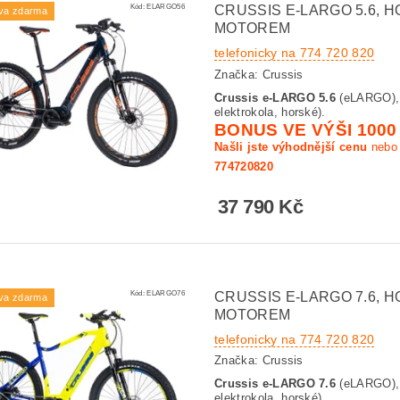
Kód:
ELARGO56
CRUSSIS E-LARGO 5.6,
va zdarma
MOTOREM
telefonicky na 774 720 820
Značka:
Crussis
Crussis e-LARGO 5.6
(eLARGO), 
elektrokola, horské).
BONUS VE VÝŠI 1000
Našli jste výhodnější cenu
nebo 
774720820
37 790 Kč
Kód:
ELARGO76
CRUSSIS E-LARGO 7.6,
va zdarma
MOTOREM
telefonicky na 774 720 820
Značka:
Crussis
Crussis e-LARGO 7.6
(eLARGO), 
elektrokola, horské).