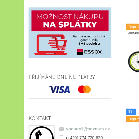
Dopra
PŘIJÍMÁME ONLINE PLATBY
Tip
KONTAKT
Dopra
vodhanil
@
seznam.cz
(+420) 774 720 820