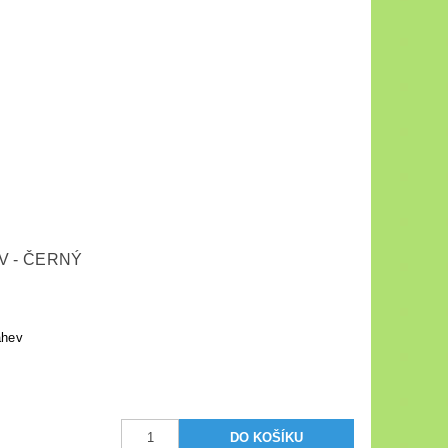
V - ČERNÝ
áhev