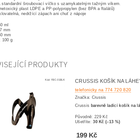
 standardní šroubovací víčko s uzamykatelným tažným víkem.
 netoxický plast LDPE a PP-polypropylen (bez BPA a ftalátů)
klovatelná, nedržící zápach ani chuť z nápoje
50 ml
77 mm
50 mm
: 100 g
ISEJÍCÍ PRODUKTY
Kód:
YBC-01BLK
CRUSSIS KOŠÍK NA LÁHE
telefonicky na 774 720 820
Značka:
Crussis
Crussis
barevně ladící košík na l
Původně:
229 Kč
Ušetříte
:
30 Kč (–13 %)
199 Kč