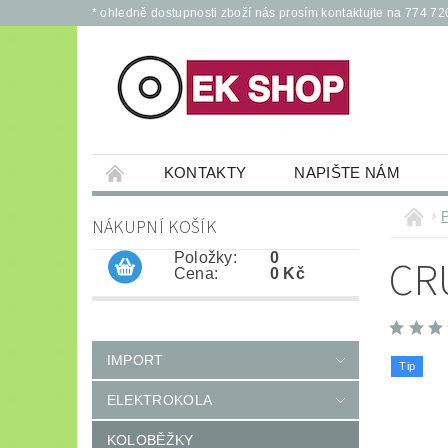
* ohledně dostupnosti zboží nás prosím kontaktujte na 774 72
KONTAKTY
NAPIŠTE NÁM
PŘÍSLUŠENSTVÍ PRO ELEKTROKOLA A KOL
NÁKUPNÍ KOŠÍK
JÍZDNÍ KOLA
*
OCHRANNÉ POM
Položky:
0
CR
Cena:
0 Kč
IMPORT
Tip
ELEKTROKOLA
KOLOBĚŽKY