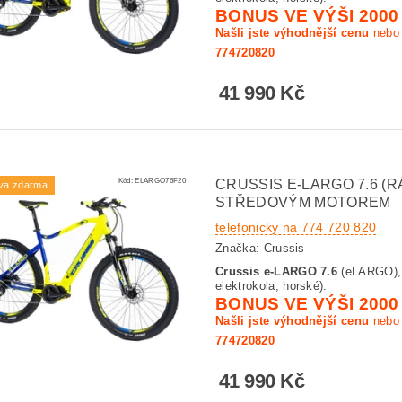
BONUS VE VÝŠI 2000
Našli jste výhodnější cenu
nebo 
774720820
41 990 Kč
Kód:
ELARGO76F20
CRUSSIS E-LARGO 7.6 (
va zdarma
STŘEDOVÝM MOTOREM
telefonicky na 774 720 820
Značka:
Crussis
Crussis e-LARGO 7.6
(eLARGO), 
elektrokola, horské).
BONUS VE VÝŠI 2000
Našli jste výhodnější cenu
nebo 
774720820
41 990 Kč