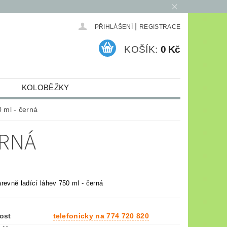
|
PŘIHLÁŠENÍ
REGISTRACE
KOŠÍK:
0 Kč
KOLOBĚŽKY
ELEKTRO
ARCHIV
 ml - černá
ERNÁ
arevně ladící láhev 750 ml - černá
ost
telefonicky na 774 720 820