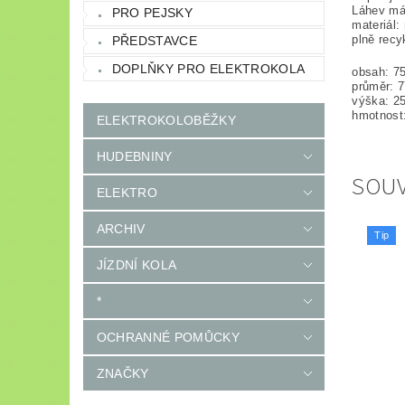
Láhev má
PRO PEJSKY
materiál:
plně recy
PŘEDSTAVCE
DOPLŇKY PRO ELEKTROKOLA
obsah: 7
průměr: 
výška: 2
hmotnost
ELEKTROKOLOBĚŽKY
HUDEBNINY
SOUV
ELEKTRO
ARCHIV
Tip
JÍZDNÍ KOLA
*
OCHRANNÉ POMŮCKY
ZNAČKY