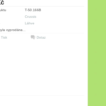
Kč
uktu
T-50.166B
Crussis
e
Láhve
yla vyprodána...
Tisk
Dotaz