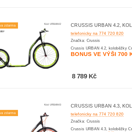
Kód:
URBAN42
CRUSSIS URBAN 4.2, KO
va zdarma
telefonicky na 774 720 820
Značka:
Crussis
Crussis URBAN 4.2, koloběžky Cr
BONUS VE VÝŠI 700 
8 789 Kč
Kód:
URBAN43
CRUSSIS URBAN 4.3, KO
va zdarma
telefonicky na 774 720 820
Značka:
Crussis
Crussis URBAN 4.3, koloběžky Cr