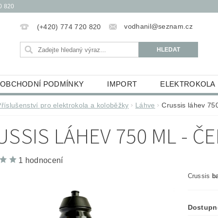
0 820
vodhanil@seznam.cz
(+420) 774 720 820
OBCHODNÍ PODMÍNKY
IMPORT
ELEKTROKOLA
OBĚŽKY
ELEKTROKOLOBĚŽKY
HUDEBNINY
Příslušenství pro elektrokola a koloběžky
Láhve
Crussis láhev 750
ŮCKY
ESSOX PODMÍNKY NÁKUPU NA SPLÁTKY
USSIS LÁHEV 750 ML - Č
1 hodnocení
Crussis
b
Dostupn