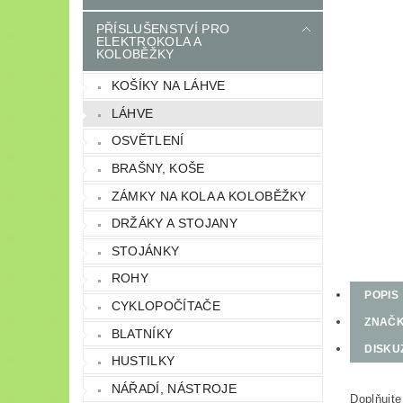
PŘÍSLUŠENSTVÍ PRO
ELEKTROKOLA A
KOLOBĚŽKY
KOŠÍKY NA LÁHVE
LÁHVE
OSVĚTLENÍ
BRAŠNY, KOŠE
ZÁMKY NA KOLA A KOLOBĚŽKY
DRŽÁKY A STOJANY
STOJÁNKY
ROHY
POPIS
CYKLOPOČÍTAČE
ZNAČ
BLATNÍKY
DISKU
HUSTILKY
NÁŘADÍ, NÁSTROJE
Doplňujte