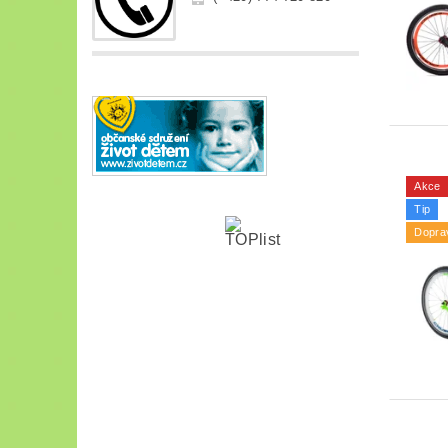
Akce
Tip
Dopra