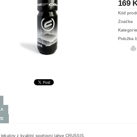
169 
Kód prod
Značka
Kategori
Položka b
KA
ZE
 tekutiny z kvalitní sportovní lahve CRUSSIS.