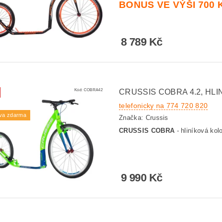
BONUS VE VÝŠI 700 
8 789 Kč
Kód:
COBRA42
CRUSSIS COBRA 4.2, HL
telefonicky na 774 720 820
va zdarma
Značka:
Crussis
CRUSSIS COBRA
- hliníková kol
9 990 Kč