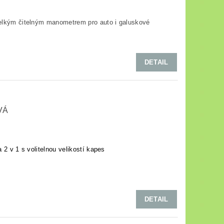
elkým čitelným manometrem pro auto i galuskové
DETAIL
VÁ
 2 v 1 s volitelnou velikostí kapes
DETAIL