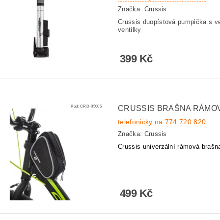
Značka:
Crussis
Crussis duopístová pumpička s v
ventilky
399 Kč
Kód:
CRD-05005
CRUSSIS BRAŠNA RÁMO
telefonicky na 774 720 820
Značka:
Crussis
Crussis univerzální rámová brašna
499 Kč