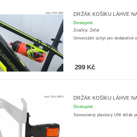
Kód:
CRS-1082
DRŽÁK KOŠÍKU LÁHVE N
Dostupné.
Značka:
Zefal
Univerzální úchyt pro dodatečné 
299 Kč
Kód:
CRS-39570
DRŽÁK KOŠÍKU LÁHVE N
Dostupné.
Samostatný plastový UNI držák pr