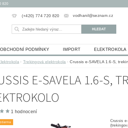
0 820
vodhanil@seznam.cz
(+420) 774 720 820
OBCHODNÍ PODMÍNKY
IMPORT
ELEKTROKOLA
OBĚŽKY
ELEKTROKOLOBĚŽKY
HUDEBNINY
Elektrokola
Trekingová elektrokola
Crussis e-SAVELA 1.6-S, treki
ŮCKY
ESSOX PODMÍNKY NÁKUPU NA SPLÁTKY
USSIS E-SAVELA 1.6-S, 
EKTROKOLO
1 hodnocení
Crussis e
 zdarma
(trekingov