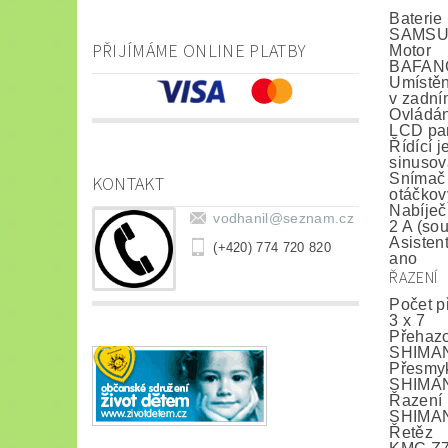
Baterie
SAMSUNG
PŘIJÍMÁME ONLINE PLATBY
Motor
BAFANG
Umístěn
v zadní
Ovládán
LCD pan
Řídící 
sinusov
Snímač 
KONTAKT
otáčkov
Nabíječ
vodhanil
@
seznam.cz
2 A (so
Asisten
(+420) 774 720 820
ano
ŘAZENÍ
Počet p
3 x 7
Přehaz
SHIMAN
Přesmy
SHIMAN
Řazení
SHIMANO
Řetěz