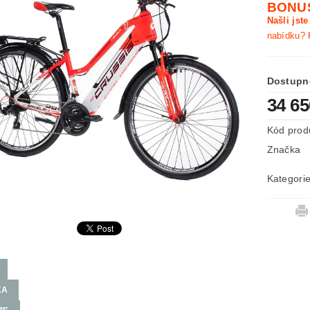
BONUS
Našli jst
nabídku? 
Dostupn
34 6
Kód prod
Značka
Kategori
KA