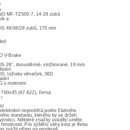
7
/
o
O MF-TZ500-7, 14-28 zubů
ík a
S 48/38/28 zubů, 170 mm
kol
 V-Brake
 28", dvoustěnné, vložkované, 19 mm
řední
, ložisko věneček, 36D
adní
 s motorem
00x45 (47-622), černá
ST
st
elektrokol neprobíhá podle žádného
ého standardu, kterého by se drželi
 výrobci. Některé značky uvádějí uměle
hmotnosti. Pro zjištění váhy kola je třeba
ho zvážit přímo na prodejně.