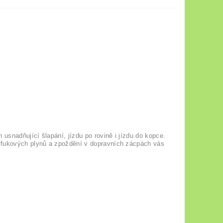
 usnadňující šlapání, jízdu po rovině i jízdu do kopce.
výfukových plynů a zpoždění v dopravních zácpách vás