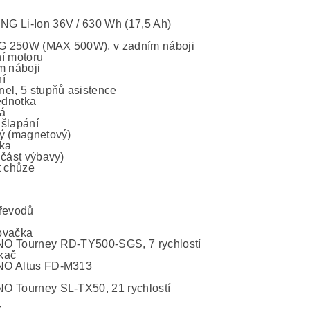
 Li-Ion 36V / 630 Wh (17,5 Ah)
 250W (MAX 500W), v zadním náboji
í motoru
m náboji
í
el, 5 stupňů asistence
jednotka
á
šlapání
ý (magnetový)
ka
učást výbavy)
t chůze
řevodů
ovačka
O Tourney RD-TY500-SGS, 7 rychlostí
kač
O Altus FD-M313
 Tourney SL-TX50, 21 rychlostí