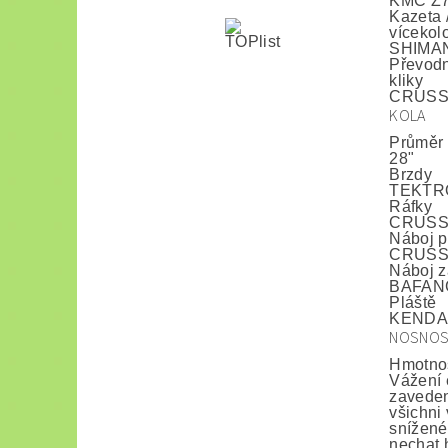
KMC Z
Kazeta 
vícekol
SHIMAN
Převodn
kliky
CRUSSI
KOLA
Průměr 
28"
Brzdy
TEKTRO
Ráfky
CRUSSIS
Náboj p
CRUSSIS
Náboj z
BAFANG
Pláště
KENDA 7
NOSNO
Hmotno
Vážení 
zaveden
všichni
snížené 
nechat 