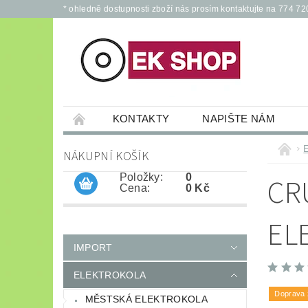
* ohledně dostupnosti zboží nás prosím kontaktujte na 774 72
KONTAKTY
NAPIŠTE NÁM
PŘÍSLUŠENSTVÍ PRO ELEKTROKOLA A KOL
NÁKUPNÍ KOŠÍK
JÍZDNÍ KOLA
*
OCHRANNÉ POM
Položky:
0
CR
Cena:
0 Kč
EL
IMPORT
ELEKTROKOLA
Doprava
MĚSTSKÁ ELEKTROKOLA