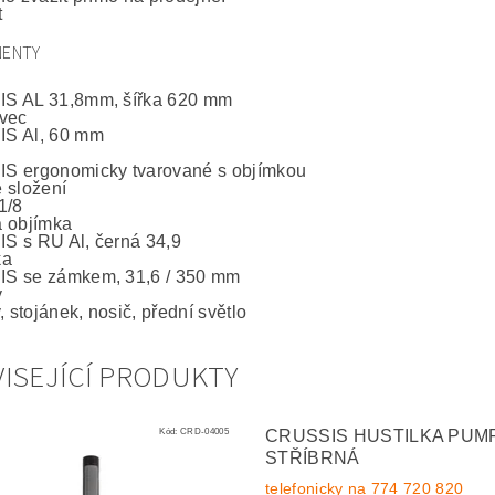
t
ENTY
S AL 31,8mm, šířka 620 mm
vec
S Al, 60 mm
S ergonomicky tvarované s objímkou
 složení
1/8
 objímka
 s RU Al, černá 34,9
ka
S se zámkem, 31,6 / 350 mm
y
, stojánek, nosič, přední světlo
ISEJÍCÍ PRODUKTY
Kód:
CRD-04005
CRUSSIS HUSTILKA PUMP
STŘÍBRNÁ
telefonicky na 774 720 820