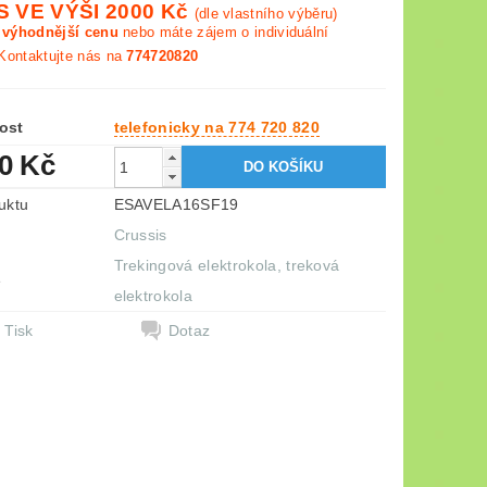
 VE VÝŠI 2000 Kč
(dle vlastního výběru)
e výhodnější cenu
nebo máte zájem o individuální
Kontaktujte nás na
774720820
ost
telefonicky na 774 720 820
50 Kč
uktu
ESAVELA16SF19
Crussis
Trekingová elektrokola, treková
e
elektrokola
Tisk
Dotaz