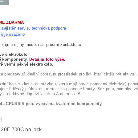
ZE
NÉ ZDARMA
 zajištěn servis, technická podpora
lo je osazeno
 zájmu o jiný model nás prosím kontaktujte
vé elektrokolo.
é komponenty.
Detailní foto výše.
ě velmi pěkné elektrokolo.
a představují ideální dopravní prostředek pro lidi, kteří chtějí být aktivní.
ízdní kola s klasickou stavbou, která mají navíc pomocný elektrický pohon
jete řidičský průkaz ani utrácet za pohonné hmoty. Bez potu, námahy, 
y a efektivně dopraví z místa A do místa B.
ola CRUSSIS jsou vybavena kvalitními komponenty.
1
20E 700C no lock