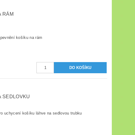
A RÁM
opevnění košíku na rám
A SEDLOVKU
o uchycení košíku láhve na sedlovou trubku