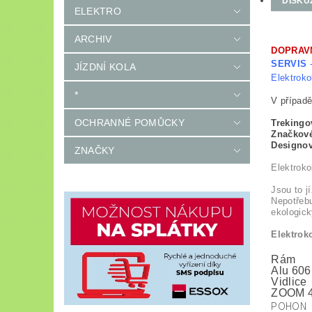
DISKU
ELEKTRO
ARCHIV
DOPRAV
SERVIS
-
JÍZDNÍ KOLA
Elektroko
*
V případě
OCHRANNÉ POMŮCKY
Trekingo
Značkov
Designov
ZNAČKY
Elektrokol
Jsou to j
Nepotřebu
ekologick
Elektrok
Rám
Alu 606
Vidlice
ZOOM 4
POHON