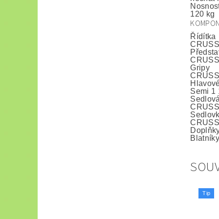
Nosnos
120 kg
KOMPON
Řídítka
CRUSSI
Předsta
CRUSSI
Gripy
CRUSSI
Hlavové
Semi 1 
Sedlová
CRUSSIS
Sedlov
CRUSSI
Doplňk
Blatníky
SOUV
Tip