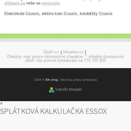
přihlaste se
nebo se
registrujte
.
Elektrokola Crussis, elektro kolo Crussis, koloběžky Crussis
Zboží.cz
|
Heureka.cz
|
Obrázky mají pouze informativní charakter. * ohledně dostupnosti
zboží nás prosím kontaktujte na 774 720 820
2026 ©
EK shop
, všechna práva vyhrazena
Vytvořil Shoptet
×
SPLÁTKOVÁ KALKULAČKA ESSOX