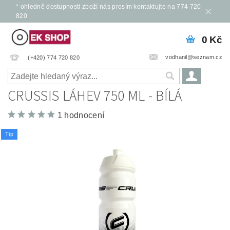
* ohledně dostupnosti zboží nás prosím kontaktujte na 774 720
820
0 Kč
vodhanil@seznam.cz
(+420) 774 720 820
CRUSSIS LÁHEV 750 ML - BÍLÁ
1 hodnocení
Tip