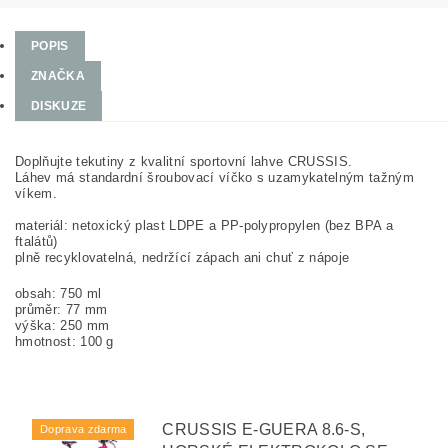
POPIS
ZNAČKA
DISKUZE
Doplňujte tekutiny z kvalitní sportovní lahve CRUSSIS.
Láhev má standardní šroubovací víčko s uzamykatelným tažným
víkem.
materiál: netoxický plast LDPE a PP-polypropylen (bez BPA a
ftalátů)
plně recyklovatelná, nedržící zápach ani chuť z nápoje
obsah: 750 ml
průměr: 77 mm
výška: 250 mm
hmotnost: 100 g
CRUSSIS E-GUERA 8.6-S,
Doprava zdarma