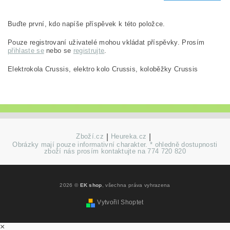
Buďte první, kdo napíše příspěvek k této položce.
Pouze registrovaní uživatelé mohou vkládat příspěvky. Prosím
přihlaste se
nebo se
registrujte
.
Elektrokola Crussis, elektro kolo Crussis, koloběžky Crussis
Zboží.cz
|
Heureka.cz
|
Obrázky mají pouze informativní charakter. * ohledně dostupnosti
zboží nás prosím kontaktujte na 774 720 820
2026 ©
EK shop
, všechna práva vyhrazena
Vytvořil Shoptet
×