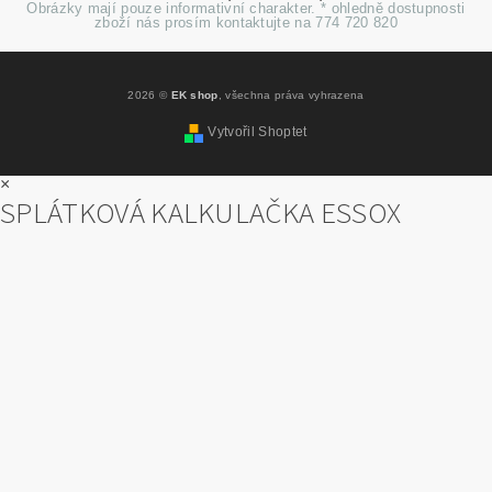
Obrázky mají pouze informativní charakter. * ohledně dostupnosti
zboží nás prosím kontaktujte na 774 720 820
2026 ©
EK shop
, všechna práva vyhrazena
Vytvořil Shoptet
×
SPLÁTKOVÁ KALKULAČKA ESSOX