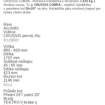
CRUSSIS COBRA - hliníková koloběžka s hmotností
7,635 kg
a
skvělou cenou. To je
CRUSSIS
COBRA
– nejlehčí koloběžka
s poměrem kol
26×20“
na trhu. Koloběžka jako stvořená (nejen) pro
výlety všeho druhu.
Rám
Alu 6061
Vidlice
CRUSSIS pevná, Alu
ROZMĚRY
Výška
890 - 930 mm
Délka
1707 mm
Světlost nášlapu
45 / 65 mm
Délka nášlapu
423 mm
Rozvor kol
1146 mm
KOLA
Průměr kol
Přední 26"/ zadní 20"
Brzdy
TEKTRO V-brake s