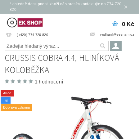
* ohledně dostupnosti zboží nás prosím kontaktujte na 774 720
820
0 Kč
vodhanil@seznam.cz
(+420) 774 720 820
CRUSSIS COBRA 4.4, HLINÍKOVÁ
KOLOBĚŽKA
1 hodnocení
Akce
Tip
Doprava zdarma