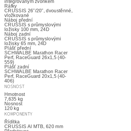
integrovaným zvonkem
Ráfky
CRUSSIS 26"/20", dvoustěnné,
vložkované
Náboj přední
CRUSSIS s průmyslovými
ložisky 100 mm, 24D
Náboj zadní
CRUSSIS s průmyslovými
ložisky 65 mm, 24D
Plášť přední
SCHWALBE Marathon Racer
Perf, RaceGuard 26x1,5 (40-
559)
Plášť zadní
SCHWALBE Marathon Racer
Perf, RaceGuard 20x1,5 (40-
406)
NOSNOST
Hmotnost
7,635 kg
Nosnost
120 kg
KOMPONENTY
Řídítka
CRUSSIS Al MTB, 620 mm