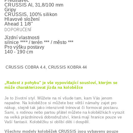
Představec
CRUSSIS Al, 31,8/100 mm
Gripy
CRUSSIS, 100% silikon
Hlavové složení
Ahead 1 1/8"
DOPORUČENÍ
Jízdní vlastnosti
silnice **** / terén *** / město ***
Pro výšku postavy
140 - 190 cm
CRUSSIS COBRA 4.4, CRUSSIS KOBRA 44
„Radost z pohybu" je vše vypovídající sousloví, kterým se
může charakterizovat jízda na koloběžce
Je to životní styl. Můžete na ní všude tam, kam Vás jenom
napadne. Na koloběžce si můžete bez větší námahy zajet pro
nákup, stejně tak jako intenzivně trénovat či formovat postavu.
Sami, s rodinou nebo partou přátel můžete na koloběžkách vyrazit
na velká prázdninová dobrodružství, která mají hranice pouze ve
Vaší fantasii. Koloběžku si oblíbí děti i dospělí.
Všechny modely koloběžek CRUSSIS jsou vybaveny pouze