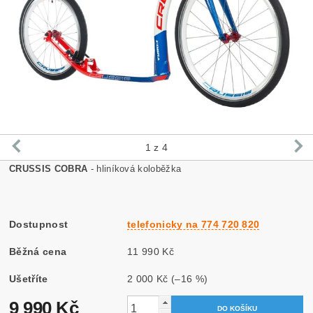
1
z 4
CRUSSIS COBRA
- hliníková koloběžka
Dostupnost
telefonicky na 774 720 820
Běžná cena
11 990 Kč
Ušetříte
2 000 Kč
(–16 %)
9 990 Kč