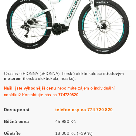
Crussis e-FIONNA (eFIONNA), horské elektrokolo
se středovým
motorem
(horská elektrokola, horské).
Našli jste výhodnější cenu
nebo máte zájem o individuální
nabídku? Kontaktujte nás na
774720820
Dostupnost
telefonicky na 774 720 820
Běžná cena
45 990 Kč
Ušetříte
18 000 Kč
(–39 %)