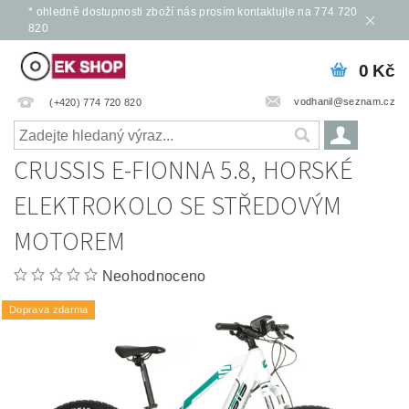
* ohledně dostupnosti zboží nás prosím kontaktujte na 774 720
820
0 Kč
vodhanil@seznam.cz
(+420) 774 720 820
CRUSSIS E-FIONNA 5.8, HORSKÉ
ELEKTROKOLO SE STŘEDOVÝM
MOTOREM
Neohodnoceno
Doprava zdarma