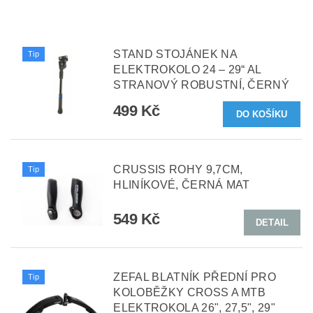
STAND STOJÁNEK NA
Tip
ELEKTROKOLO 24 – 29“ AL
STRANOVÝ ROBUSTNÍ, ČERNÝ
499 Kč
CRUSSIS ROHY 9,7CM,
Tip
HLINÍKOVÉ, ČERNÁ MAT
549 Kč
DETAIL
ZEFAL BLATNÍK PŘEDNÍ PRO
Tip
KOLOBĚŽKY CROSS A MTB
ELEKTROKOLA 26", 27,5", 29"