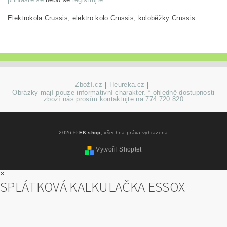
Elektrokola Crussis, elektro kolo Crussis, koloběžky Crussis
Zboží.cz
|
Heureka.cz
|
Obrázky mají pouze informativní charakter. * ohledně dostupnosti
zboží nás prosím kontaktujte na 774 720 820
2026 ©
EK shop
, všechna práva vyhrazena
Vytvořil Shoptet
×
SPLÁTKOVÁ KALKULAČKA ESSOX