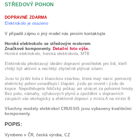
STŘEDOVÝ POHON
DOPRAVNÉ ZDARMA
Elektrokolo je osazeno
V případě zájmu o jiný model nás prosím kontaktujte
Horské elektrokolo se středovým motorem
Značkové komponenty.
Detailní foto výše.
Horské elektrokolo, horská elektrokola, MTB
Elektrokola představují ideální dopravní prostředek pro lidi, kteří
chtějí být aktivní a nechtějí zbytečně plýtvat silami.
Jsou to jízdní kola s klasickou stavbou, která mají navíc pomocný
elektrický pohon usnadňující šlapání, jízdu po rovině i jízdu do
kopce. Nepotřebujete řidičský průkaz ani utrácet za pohonné hmoty.
Bez potu, námahy, výfukových plynů a zpoždění v dopravních
zácpách vás ekologicky a efektivně dopraví z místa A na místo B.
Všechny modely elektrokol CRUSSIS jsou vybaveny kvalitními
komponenty.
POPIS:
Vyrobeno v ČR, česká výroba, CZ