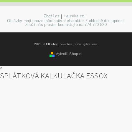
Zboží.cz
|
Heureka.cz
|
Obrázky mají pouze informativní charakter. * ohledně dostupnosti
zboží nás prosím kontaktujte na 774 720 820
2026 ©
EK shop
, všechna práva vyhrazena
Vytvořil Shoptet
×
SPLÁTKOVÁ KALKULAČKA ESSOX