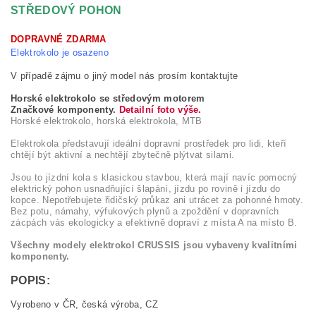
STŘEDOVÝ POHON
DOPRAVNÉ ZDARMA
Elektrokolo je osazeno
V případě zájmu o jiný model nás prosím kontaktujte
Horské elektrokolo se středovým motorem
Značkové komponenty.
Detailní foto výše.
Horské elektrokolo, horská elektrokola, MTB
Elektrokola představují ideální dopravní prostředek pro lidi, kteří
chtějí být aktivní a nechtějí zbytečně plýtvat silami.
Jsou to jízdní kola s klasickou stavbou, která mají navíc pomocný
elektrický pohon usnadňující šlapání, jízdu po rovině i jízdu do
kopce. Nepotřebujete řidičský průkaz ani utrácet za pohonné hmoty.
Bez potu, námahy, výfukových plynů a zpoždění v dopravních
zácpách vás ekologicky a efektivně dopraví z místa A na místo B.
Všechny modely elektrokol CRUSSIS jsou vybaveny kvalitními
komponenty.
POPIS:
Vyrobeno v ČR, česká výroba, CZ