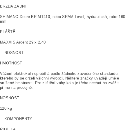
BRZDA ZADNÍ
SHIMANO Deore BR-MT410, nebo SRAM Level, hydraulická, rotor 160
mm
PLÁŠTĚ
MAXXIS Ardent 29 x 2,40
NOSNOST
HMOTNOST
Vážení elektrokol neprobíhá podle žádného zavedeného standardu,
kterého by se drželi všichni výrobci. Některé značky uvádějí uměle
snížené hmotnosti. Pro zjištění váhy kola je třeba nechat ho zvážit
přímo na prodejně.
NOSNOST
120 kg
KOMPONENTY
ŘÍDÍTKA