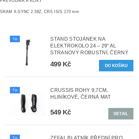
PŘEVODNÍK A KLIKY
SRAM X-SYNC 2 38Z, CRS ISIS 170 mm
STAND STOJÁNEK NA
Tip
ELEKTROKOLO 24 – 29“ AL
STRANOVÝ ROBUSTNÍ, ČERNÝ
499 Kč
CRUSSIS ROHY 9,7CM,
Tip
HLINÍKOVÉ, ČERNÁ MAT
549 Kč
DETAIL
ZEFAL BLATNÍK PŘEDNÍ PRO
Tip