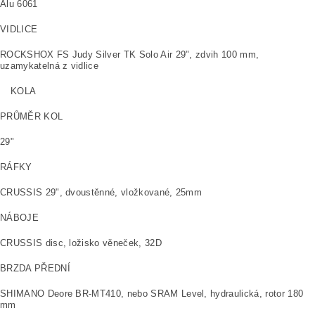
Alu 6061
VIDLICE
ROCKSHOX FS Judy Silver TK Solo Air 29", zdvih 100 mm,
uzamykatelná z vidlice
KOLA
PRŮMĚR KOL
29"
RÁFKY
CRUSSIS 29", dvoustěnné, vložkované, 25mm
NÁBOJE
CRUSSIS disc, ložisko věneček, 32D
BRZDA PŘEDNÍ
SHIMANO Deore BR-MT410, nebo SRAM Level, hydraulická, rotor 180
mm