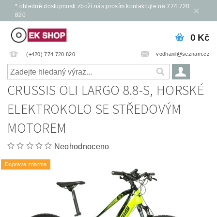
* ohledně dostupnosti zboží nás prosím kontaktujte na 774 720
820
0 Kč
vodhanil@seznam.cz
(+420) 774 720 820
CRUSSIS OLI LARGO 8.8-S, HORSKÉ
ELEKTROKOLO SE STŘEDOVÝM
MOTOREM
Neohodnoceno
Doprava zdarma