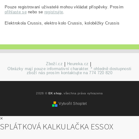
Pouze registrovaní uživatelé mohou vkládat příspěvky. Prosím
přihlaste se
nebo se
registrujte
.
Elektrokola Crussis, elektro kolo Crussis, koloběžky Crussis
Zboží.cz
|
Heureka.cz
|
Obrázky mají pouze informativní charakter. * ohledně dostupnosti
zboží nás prosím kontaktujte na 774 720 820
2026 ©
EK shop
, všechna práva vyhrazena
Vytvořil Shoptet
×
SPLÁTKOVÁ KALKULAČKA ESSOX