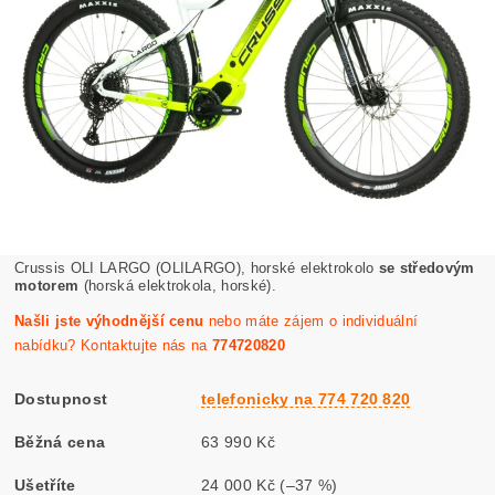
Crussis OLI LARGO (OLILARGO), horské elektrokolo
se středovým
motorem
(horská elektrokola, horské).
Našli jste výhodnější cenu
nebo máte zájem o individuální
nabídku? Kontaktujte nás na
774720820
Dostupnost
telefonicky na 774 720 820
Běžná cena
63 990 Kč
Ušetříte
24 000 Kč
(–37 %)